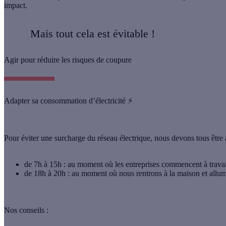
impact.
Mais tout cela est évitable !
Agir pour réduire les risques de coupure
Adapter sa consommation d’électricité ⚡
Pour éviter une surcharge du réseau électrique, nous devons tous être 
de 7h à 15h
: au moment où les entreprises commencent à travai
de 18h à 20h
: au moment où nous rentrons à la maison et allumo
Nos conseils :