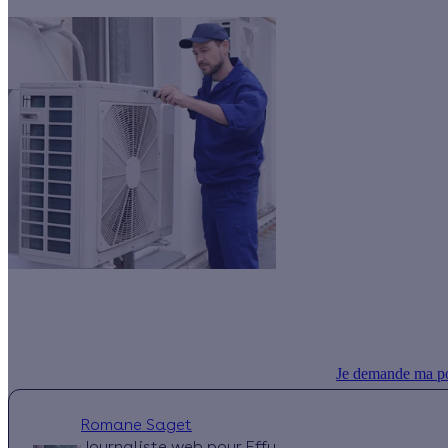
Avec Effy Sérénité, installez votre pompe à chaleur sans bouger le pe
avantageux.
Je demande ma p
Romane Saget
Journaliste web pour Effy