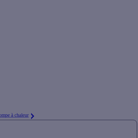
tit doigts. Nous nous occupons de tout, et vous réservons un prix
ompe à chaleur