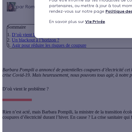
Pour être informé sur les modalités de co
partenaires, ou mettre à jour à tout mom
par
Romane Saget
Publié le 24/11/2020 à 14h17
Mi
rendez-vous sur notre page
Politique de
En savoir plus sur
Vie Privée
.
Sommaire
D’où vient le problème ?
Un blackout à l’horizon ?
Agir pour réduire les risques de coupure
Barbara Pompili a annoncé de potentielles coupures d’électricité cet 
crise Covid-19. Mais heureusement, nous pouvons tous agir, à notre pe
D’où vient le problème ?
Rien n’est acté, mais Barbara Pompili, la ministre de la transition éco
coupures d’électricité durant l’hiver. En cause ? La crise sanitaire q