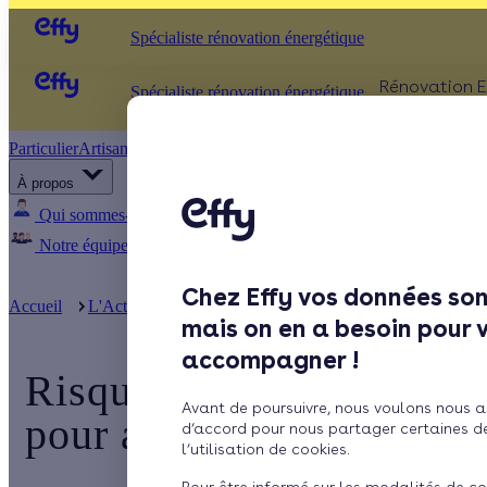
Spécialiste rénovation énergétique
Rénovation E
Spécialiste rénovation énergétique
Particulier
Artisan / installateur
Entreprise / collectivité
ISOLATIO
À propos
Comb
Qui sommes-nous ?
Pourquoi Effy ?
Notre mission
Murs
Notre équipe
Rejoignez-nous
Presse
Fenêt
Chez Effy vos données son
Sols
Accueil
L'Actualité d'Effy
Risques de coupures d'électricité : no
mais on en a besoin pour 
accompagner !
Risques de coupures d'éle
Avant de poursuivre, nous voulons nous a
pour agir
d’accord pour nous partager certaines d
l’utilisation de cookies.