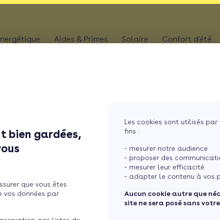
nergétique
Aides & Primes
Solaire
Confort d'été
N
CHAUFFAGE
Kit solaire plug & p
Climatis
Aides chaudière
les
Pompe à chaleur
Panneaux solaires
Climatis
Aides rénovation toiture
photovoltaïques
Poêle
Aides combles perdus
Film sol
Système solaire co
MaPrimeRénov' poêle à granulés
res
Chaudière
Les cookies sont utilisés par 
Aides chauffe-eau
Pergola
Chauffe-eau solair
fins :
t bien gardées,
thermodynamique
Chauffe-eau thermodyn
s conse ...
Store b
vous
Batterie panneaux 
- mesurer notre audience
Dépannage chauffage
- proposer des communicatio
- mesurer leur efficacité
ctricité : nos conseils
- adapter le contenu à vos p
ssurer que vous êtes
e vos données par
Aucun cookie autre que né
site ne sera posé sans votr