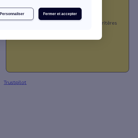
Personnaliser
Fermer et accepter
JE DÉCOUVRE MES PRIMES
*Montant calculé selon plusieurs critères
(travaux, revenus, localisation, …)
Trustpilot