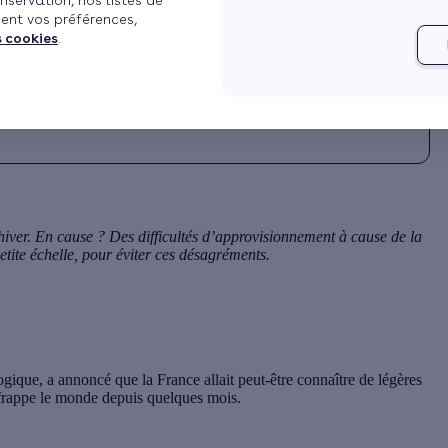
nservation, nos listes de
ent vos préférences,
s à jour le 07/08/2024 à 07h03
3 min de lecture
s cookies
.
hiver. En cause ? Des difficultés d’approvisionnement à cause de la
tite échelle, pour éviter ces désagréments.
logique, a annoncé que la France allait peut-être connaître de légères
ui frappe le monde depuis quelques mois.