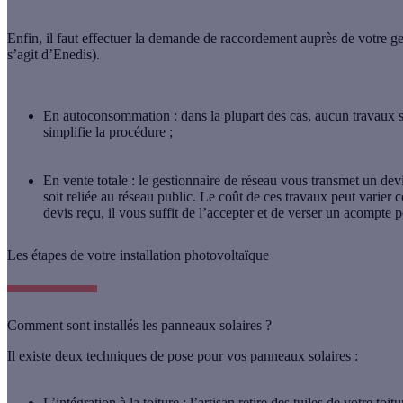
Enfin, il faut effectuer la demande de raccordement
auprès de votre ge
s’agit d’Enedis).
En autoconsommation
: dans la plupart des cas, aucun travaux 
simplifie la procédure ;
En vente totale
: le gestionnaire de réseau vous transmet un devi
soit reliée au réseau public. Le coût de ces travaux peut varier 
devis reçu, il vous suffit de l’accepter et de verser un acompte
Les étapes de votre installation photovoltaïque
Comment sont installés les panneaux solaires ?
Il existe deux techniques de pose pour vos panneaux solaires :
L’intégration à la toiture
: l’artisan retire des tuiles de votre toi