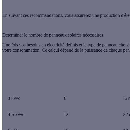
En suivant ces recommandations, vous assurerez une production d'élect
Déterminer le nombre de panneaux solaires nécessaires
Une fois vos besoins en électricité définis et le type de panneau chois
votre consommation. Ce calcul dépend de la puissance de chaque pann
Puissance totale
Nombre de panneaux
Su
(kWc)
3 kWc
8
15 
4,5 kWc
12
22 