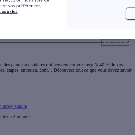
nservation, nos listes de
ent vos préférences,
s cookies
.
Voir plus
sse des panneaux solaires qui peuvent couvrir jusqu’à 40 % de vos
res, étapes, entretien, coût… Découvrez tout ce que vous devez savoir
 projet solaire
uite en 2 minutes