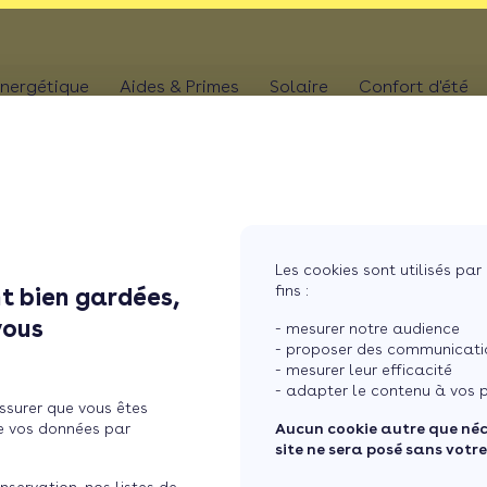
nergétique
Aides & Primes
Solaire
Confort d'été
N
CHAUFFAGE
Kit solaire plug & p
Climatis
Aides chaudière
les
Pompe à chaleur
Panneaux solaires
Climatis
Aides rénovation toiture
photovoltaïques
Poêle
Aides combles perdus
Film sol
Système solaire co
MaPrimeRénov' poêle à granulés
res
Chaudière
Les cookies sont utilisés par 
Aides chauffe-eau
Pergola
Chauffe-eau solair
fins :
t bien gardées,
thermodynamique
Chauffe-eau thermodyn
Store b
vous
Batterie panneaux 
- mesurer notre audience
Dépannage chauffage
- proposer des communicatio
- mesurer leur efficacité
aires : les étapes clés
- adapter le contenu à vos p
ssurer que vous êtes
e vos données par
Aucun cookie autre que né
site ne sera posé sans votr