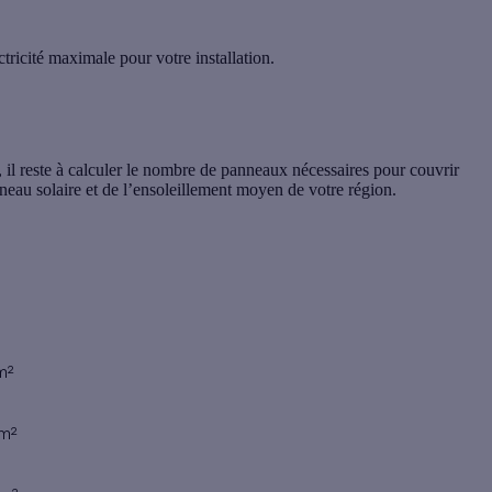
ricité maximale pour votre installation.
i, il reste à calculer le nombre de panneaux nécessaires pour couvrir
eau solaire et de l’ensoleillement moyen de votre région.
rface occupée en toiture (m²)
m²
m²