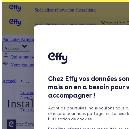
Spécialiste rénovation énergétique
Rénovation E
Spécialiste rénovation énergétique
Particulier
Artisan / installateur
Entreprise / collectivité
ISOLATIO
À propos
Comb
Qui sommes-nous ?
Pourquoi Effy ?
Notre mission
Murs
Notre équipe
Rejoignez-nous
Presse
Fenêt
Chez Effy vos données son
Sols
Accueil
. . .
Installation panneaux solaires : les étapes c ...
mais on en a besoin pour 
Travaux de rénovation
accompagner !
énergétique
Installation panneaux sol
Avant de poursuivre, nous voulons nous a
Tout savoir sur l’énergie solaire
d’accord pour nous partager certaines d
l’utilisation de cookies.
par
Sonya Drideche
6 min de lecture