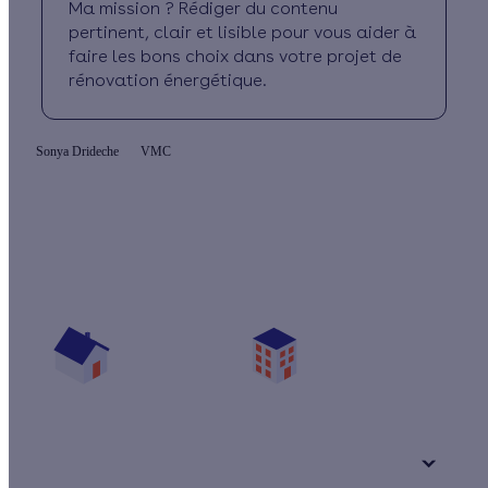
Ma mission ? Rédiger du contenu
pertinent, clair et lisible pour vous aider à
faire les bons choix dans votre projet de
rénovation énergétique.
Sonya Drideche
VMC
Quelles aides pour ma VMC double flux ?
Vos travaux concernent :
Une maison
Un appartement
Votre logement a été construit :
+ de 15 ans