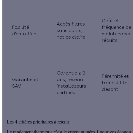
Coût et
Accès filtres
Facilité
fréquence de
sans outils,
d'entretien
maintenance
notice claire
réduits
Garantie ≥ 3
Pérennité et
Garantie et
ans, réseau
tranquillité
SAV
installateurs
d'esprit
certifiés
Les 4 critères prioritaires à retenir
Le rendement thermique c’est
le critère numéro 1 pour vos économ