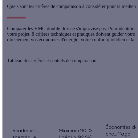
Quels sont les critères de comparaison à considérer pour la meille
Comparer les VMC double flux ne s'improvise pas. Pour identifier l
votre projet,
8 critères techniques et pratiques
doivent guider votre 
directement vos économies d'énergie, votre confort quotidien et la dur
Tableau des critères essentiels de comparaison
Valeurs de
Impact sur vo
Critère
référence
projet
Économies de
Rendement
Minimum 90 %
chauffage
thermique
(idéal ≥ 92 %)