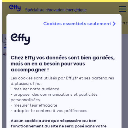
Spécialiste rénovation énergétique
Rénovation Ener
Cookies essentiels seulement
Spécialiste rénovation énergétique
Particulier
Artisan / installateur
Entreprise / collectivité
À propos
ISOLATION
Qui sommes-nous ?
Pourquoi Effy ?
Notre mission
Combles
Notre équipe
Rejoignez-nous
Presse
Chez Effy vos données sont bien gardées,
Murs
mais on en a besoin pour vous
accompagner !
Fenêtres
Quelle est la
Les cookies sont utilisés par Effy.fr et ses partenaires
Sols
meilleure VMC
à plusieurs fins :
- mesurer notre audience
double flux en 2026 ?
- proposer des communications et publicités
personnalisées
- mesurer leur efficacité
- adapter le contenu à vos préférences.
par
Sonya Drideche
9 min de lecture
Aucun cookie autre que nécessaire au bon
fonctionnement du site ne sera posé sans votre