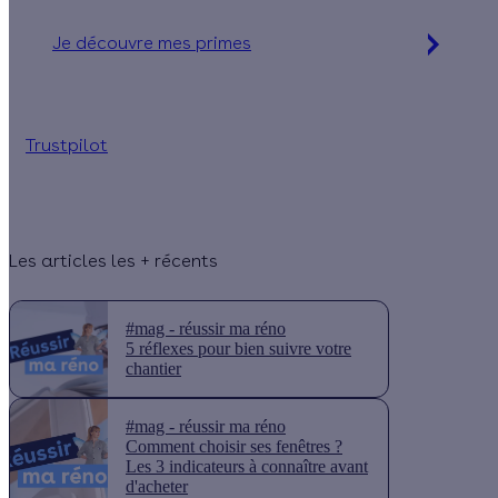
Je découvre mes primes
Simulation gratuite en 2 minutes
Trustpilot
Les articles les + récents
#mag - réussir ma réno
5 réflexes pour bien suivre votre
chantier
#mag - réussir ma réno
Comment choisir ses fenêtres ?
Les 3 indicateurs à connaître avant
d'acheter