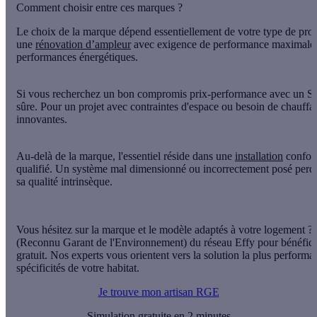
Comment choisir entre ces marques ?
Le choix de la marque dépend essentiellement de
votre type de proj
une
rénovation d’ampleur
avec exigence de performance maximale, Z
performances énergétiques.
Si vous recherchez un bon compromis prix-performance avec un SAV 
sûre. Pour un projet avec contraintes d'espace ou besoin de chauffag
innovantes.
Au-delà de la marque, l'essentiel réside dans
une
installation
confor
qualifié. Un système mal dimensionné ou incorrectement posé perdra
sa qualité intrinsèque.
Vous hésitez sur la marque et le modèle adaptés à votre logement ?
(Reconnu Garant de l'Environnement) du réseau Effy pour bénéficier
gratuit. Nos experts vous orientent vers la solution la plus performa
spécificités de votre habitat.
Je trouve mon artisan RGE
Simulation gratuite en 2 minutes