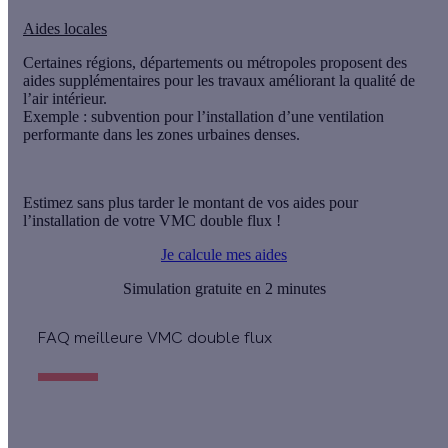
Aides locales
Certaines régions, départements ou métropoles proposent des
aides supplémentaires pour les travaux améliorant la qualité de
l’air intérieur.
Exemple : subvention pour l’installation d’une ventilation
performante dans les zones urbaines denses.
Estimez sans plus tarder le montant de vos aides pour
l’installation de votre VMC double flux !
Je calcule mes aides
Simulation gratuite en 2 minutes
FAQ meilleure VMC double flux