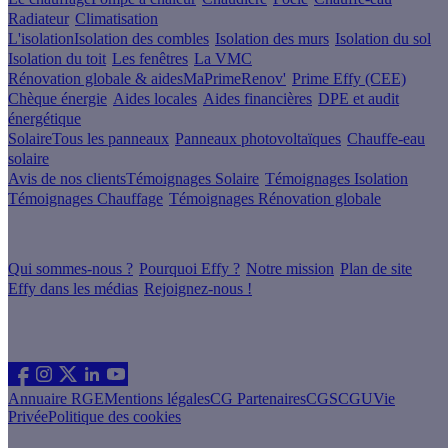
Radiateur
Climatisation
L'isolation
Isolation des combles
Isolation des murs
Isolation du sol
Isolation du toit
Les fenêtres
La VMC
Rénovation globale & aides
MaPrimeRenov'
Prime Effy (CEE)
Chèque énergie
Aides locales
Aides financières
DPE et audit
énergétique
Solaire
Tous les panneaux
Panneaux photovoltaïques
Chauffe-eau
solaire
Avis de nos clients
Témoignages Solaire
Témoignages Isolation
Témoignages Chauffage
Témoignages Rénovation globale
À propos
Qui sommes-nous ?
Pourquoi Effy ?
Notre mission
Plan de site
Effy dans les médias
Rejoignez-nous !
Les sites du groupe Effy
Suivez nous
Annuaire RGE
Mentions légales
CG Partenaires
CGS
CGU
Vie
Privée
Politique des cookies