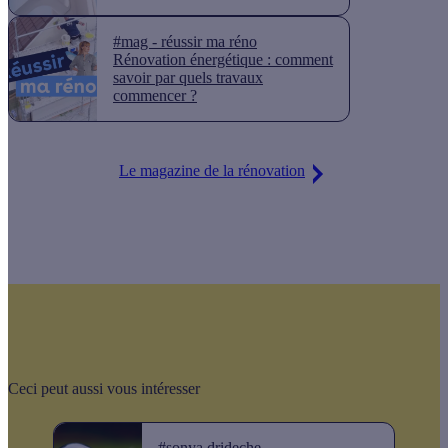
#mag - réussir ma réno
Rénovation énergétique : comment
savoir par quels travaux
commencer ?
Le magazine de la rénovation
Ceci peut aussi vous intéresser
#sonya drideche