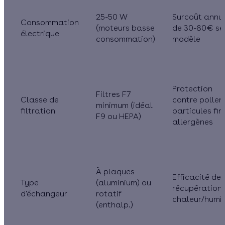
25-50 W
Surcoût annu
Consommation
(moteurs basse
de 30-80€ se
électrique
consommation)
modèle
Protection
Filtres F7
Classe de
contre pollen
minimum (idéal
filtration
particules fin
F9 ou HEPA)
allergènes
À plaques
Efficacité de
Type
(aluminium) ou
récupération
d'échangeur
rotatif
chaleur/humid
(enthalp.)