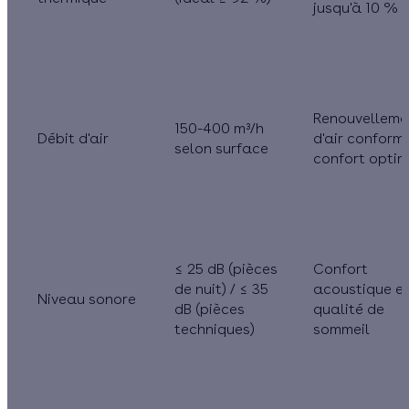
jusqu'à 10 %
Renouvelleme
150-400 m³/h
Débit d'air
d'air conform
selon surface
confort optim
≤ 25 dB (pièces
Confort
de nuit) / ≤ 35
acoustique e
Niveau sonore
dB (pièces
qualité de
techniques)
sommeil