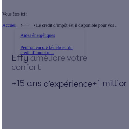
Vous êtes ici :
. . .
Accueil
Le crédit d’impôt est-il disponible pour vos ...
Aides énergétiques
Peut-on encore bénéficier du
crédit d’impôt p ...
Effy
+15 ans
+1 millio
d'expérience