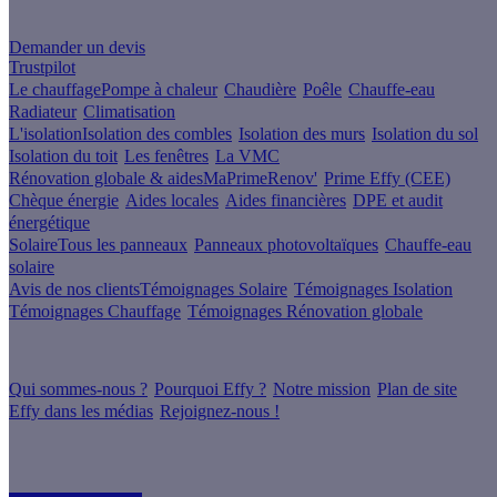
Un projet de rénovation énergétique ?
Demander un devis
Trustpilot
Le chauffage
Pompe à chaleur
Chaudière
Poêle
Chauffe-eau
Radiateur
Climatisation
L'isolation
Isolation des combles
Isolation des murs
Isolation du sol
Isolation du toit
Les fenêtres
La VMC
Rénovation globale & aides
MaPrimeRenov'
Prime Effy (CEE)
Chèque énergie
Aides locales
Aides financières
DPE et audit
énergétique
Solaire
Tous les panneaux
Panneaux photovoltaïques
Chauffe-eau
solaire
Avis de nos clients
Témoignages Solaire
Témoignages Isolation
Témoignages Chauffage
Témoignages Rénovation globale
À propos
Qui sommes-nous ?
Pourquoi Effy ?
Notre mission
Plan de site
Effy dans les médias
Rejoignez-nous !
Les sites du groupe Effy
Suivez nous