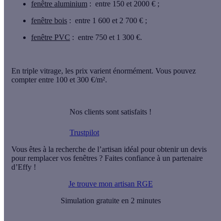
fenêtre aluminium
:
entre 150 et 2000 €
;
fenêtre bois
:
entre 1 600 et 2 700 €
;
fenêtre PVC
:
entre 750 et 1 300 €
.
En triple vitrage, les prix varient énormément. Vous pouvez
compter
entre 100 et 300 €/m².
Nos clients sont satisfaits !
Trustpilot
Vous êtes à la recherche de l’artisan idéal pour obtenir un devis
pour remplacer vos fenêtres ? Faites confiance à un partenaire
d’Effy !
Je trouve mon artisan RGE
Simulation gratuite en 2 minutes