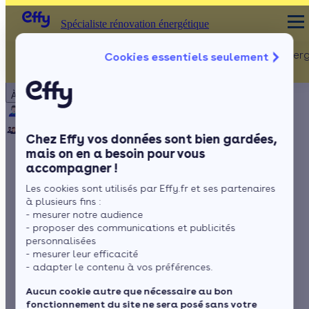
Spécialiste rénovation énergétique
Rénovation Ener
Cookies essentiels seulement
Spécialiste rénovation énergétique
Particulier
Artisan / installateur
Entreprise / collectivité
À propos
ISOLATION
Qui sommes-nous ?
Pourquoi Effy ?
Notre mission
Combles
Notre équipe
Rejoignez-nous
Presse
Chez Effy vos données sont bien gardées,
Murs
mais on en a besoin pour vous
accompagner !
Fenêtres
Le crédit d’impôt est-
Les cookies sont utilisés par Effy.fr et ses partenaires
Sols
il disponible pour vos
à plusieurs fins :
- mesurer notre audience
nouvelles fenêtres?
- proposer des communications et publicités
personnalisées
- mesurer leur efficacité
- adapter le contenu à vos préférences.
par
Lorraine Véron
6 min de lecture
Aucun cookie autre que nécessaire au bon
fonctionnement du site ne sera posé sans votre