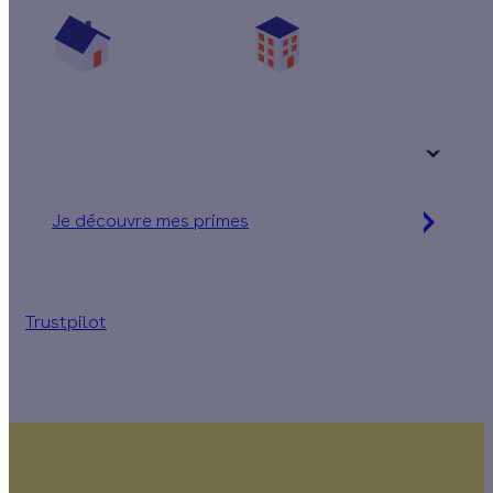
Vos travaux concernent :
Une maison
Un appartement
Votre logement a été construit :
+ de 15 ans
Je découvre mes primes
Simulation gratuite en 2 minutes
Trustpilot