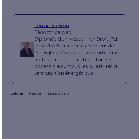
Lorraine Véron
Rédactrice web
Diplômée d'un Master II en Droit, j'ai
travaillé 9 ans dans le secteur de
l'énergie. J'ai à cœur d'apporter aux
lecteurs une information claire et
accessible sur tous les sujets liés à
la transition énergétique.
Isolation
Fenêtres
Lorraine Véron
Quelles aides pour changer mes fenêtres ?