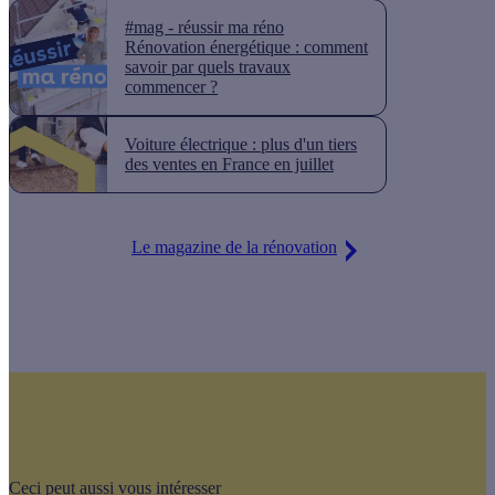
#mag - réussir ma réno
Rénovation énergétique : comment
savoir par quels travaux
commencer ?
Voiture électrique : plus d'un tiers
des ventes en France en juillet
Le magazine de la rénovation
Ceci peut aussi vous intéresser