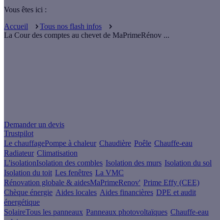
Vous êtes ici :
Accueil
Tous nos flash infos
La Cour des comptes au chevet de MaPrimeRénov ...
Un projet de rénovation énergétique ?
Demander un devis
Trustpilot
Le chauffage
Pompe à chaleur
Chaudière
Poêle
Chauffe-eau
Radiateur
Climatisation
L'isolation
Isolation des combles
Isolation des murs
Isolation du sol
Isolation du toit
Les fenêtres
La VMC
Rénovation globale & aides
MaPrimeRenov'
Prime Effy (CEE)
Chèque énergie
Aides locales
Aides financières
DPE et audit
énergétique
Solaire
Tous les panneaux
Panneaux photovoltaïques
Chauffe-eau