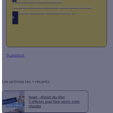
JE DÉCOUVRE MES PRIMES
*Montant calculé selon plusieurs critères
(travaux, revenus, localisation, …)
Trustpilot
Les articles les + récents
#mag - réussir ma réno
5 réflexes pour bien suivre votre
chantier