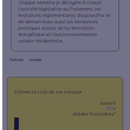
Chaque semaine je décrypte à chaud
l'activité législative au Parlement, les
évolutions réglementaires d'aujourd'hui et
de demain mais aussi les tendances
politiques autour de la rénovation
énergétique et l'autoconsommation
solaire résidentielle.
Flash info
Actualité
Estimez le coût de vos travaux
Jusqu'à
70%
d'aides financières*