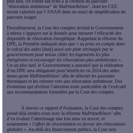
plus tard, cet extrait fait écho à la création du parcours
"rénovation ambitieuse" de MaPrimeRénov’, dont les CEE
seront valorisés par l’ANAH dans un souci de simplification du
parcours usager
.
Deuxièmement, la Cour des comptes invitait le Gouvernement
à mieux s’appuyer sur la donnée pour mesurer l’efficacité des
dispositifs de rénovation énergétique. Rappelant la réforme du
DPE, la Première indiquait alors que « s
a prise en compte dans
le calcul des aides
[était]
aussi une piste envisagée par le
gouvernement pour mieux cibler les logements les plus
énergivores et encourager les rénovations plus ambitieuses
».
Un an plus tard, le Gouvernement a annoncé que la réalisation
d’un DPE sera obligatoire pour bénéficier en 2024 des aides
mono-geste MaPrimeRénov’ afin de détecter les passoires
thermiques et les orienter vers une rénovation ambitieuse
. Des
évolutions qui révèlent l’attention toute particulière de l’exécutif
aux recommandations formulées par la Cour des comptes.
À travers ce rapport d’évaluation, la Cour des comptes
prend déjà rendez-vous avec la réforme MaPrimeRénov’ afin
d’en évaluer l’atterrissage une fois mise en œuvre, et
notamment «
l’effort de réorientation en faveur des rénovations
globales
». Au-delà des financements publics, la Cour sera