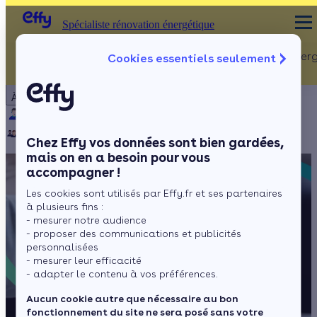
Spécialiste rénovation énergétique
Rénovation Ener
Cookies essentiels seulement
Spécialiste rénovation énergétique
Particulier
Artisan / installateur
Entreprise / collectivité
À propos
ISOLATION
Qui sommes-nous ?
Pourquoi Effy ?
Notre mission
Combles
Notre équipe
Rejoignez-nous
Presse
Chez Effy vos données sont bien gardées,
Murs
mais on en a besoin pour vous
accompagner !
Fenêtres
Les cookies sont utilisés par Effy.fr et ses partenaires
Sols
à plusieurs fins :
- mesurer notre audience
- proposer des communications et publicités
personnalisées
- mesurer leur efficacité
- adapter le contenu à vos préférences.
Aucun cookie autre que nécessaire au bon
fonctionnement du site ne sera posé sans votre