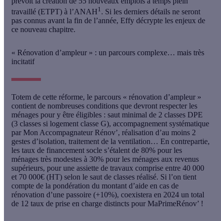
prévoit la création de 55 nouveaux emplois à temps plein
1
travaillé (ETPT) à l’ANAH
. Si les derniers détails ne seront
pas connus avant la fin de l’année, Effy décrypte les enjeux de
ce nouveau chapitre.
« Rénovation d’ampleur » : un parcours complexe… mais très
incitatif
Totem de cette réforme, le parcours « rénovation d’ampleur »
contient de nombreuses conditions que devront respecter les
ménages pour y être éligibles
: saut minimal de 2 classes DPE
(3 classes si logement classe G), accompagnement systématique
par Mon Accompagnateur Rénov’, réalisation d’au moins 2
gestes d’isolation, traitement de la ventilation… En contrepartie,
les taux de financement socle s’étalent de 80% pour les
ménages très modestes à 30% pour les ménages aux revenus
supérieurs, pour une assiette de travaux comprise entre 40 000
et 70 000€ (HT) selon le saut de classes réalisé. Si l’on tient
compte de la pondération du montant d’aide en cas de
rénovation d’une passoire (+10%),
coexistera en 2024 un total
de 12 taux de prise en charge distincts pour MaPrimeRénov’ !