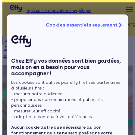
Spécialiste rénovation énergétique
Rénovation Ener
Cookies essentiels seulement
Spécialiste rénovation énergétique
Particulier
Artisan / installateur
Entreprise / collectivité
À propos
ISOLATION
Qui sommes-nous ?
Pourquoi Effy ?
Notre mission
Combles
Notre équipe
Rejoignez-nous
Presse
Chez Effy vos données sont bien gardées,
Murs
mais on en a besoin pour vous
accompagner !
Fenêtres
Les cookies sont utilisés par Effy.fr et ses partenaires
Sols
à plusieurs fins :
- mesurer notre audience
- proposer des communications et publicités
personnalisées
- mesurer leur efficacité
- adapter le contenu à vos préférences.
Aucun cookie autre que nécessaire au bon
fonctionnement du site ne sera posé sans votre