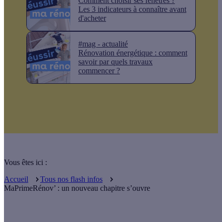
Comment choisir ses fenêtres ?
Les 3 indicateurs à connaître avant
d'acheter
#mag - actualité
Rénovation énergétique : comment
savoir par quels travaux
commencer ?
Vous êtes ici :
Accueil
Tous nos flash infos
MaPrimeRénov’ : un nouveau chapitre s’ouvre