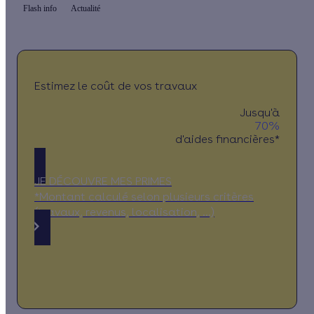
Flash info
Actualité
Estimez le coût de vos travaux
Jusqu'à
70%
d'aides financières*
JE DÉCOUVRE MES PRIMES
*Montant calculé selon plusieurs critères
(travaux, revenus, localisation, …)