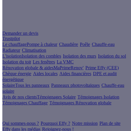
Un projet de rénovation énergétique ?
Demander un devis
Trustpilot
Le chauffage
Pompe à chaleur
Chaudière
Poêle
Chauffe-eau
Radiateur
Climatisation
L'isolation
Isolation des combles
Isolation des murs
Isolation du sol
Isolation du toit
Les fenêtres
La VMC
Rénovation globale & aides
MaPrimeRenov'
Prime Effy (CEE)
Chèque énergie
Aides locales
Aides financières
DPE et audit
énergétique
Solaire
Tous les panneaux
Panneaux photovoltaïques
Chauffe-eau
solaire
Avis de nos clients
Témoignages Solaire
Témoignages Isolation
Témoignages Chauffage
Témoignages Rénovation globale
À propos
Qui sommes-nous ?
Pourquoi Effy ?
Notre mission
Plan de site
Effy dans les médias
Rejoignez-nous !