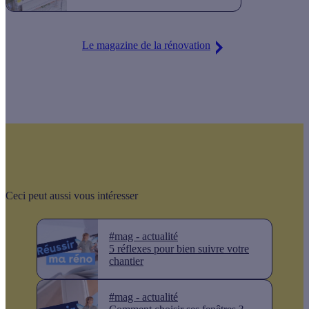
Le magazine de la rénovation
Ceci peut aussi vous intéresser
#mag - actualité
5 réflexes pour bien suivre votre
chantier
#mag - actualité