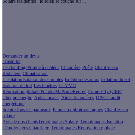
Solaire résidentiel : le soleil se couche sur ...
Un projet de rénovation énergétique ?
Demander un devis
Trustpilot
Le chauffage
Pompe à chaleur
Chaudière
Poêle
Chauffe-eau
Radiateur
Climatisation
L'isolation
Isolation des combles
Isolation des murs
Isolation du sol
Isolation du toit
Les fenêtres
La VMC
Rénovation globale & aides
MaPrimeRenov'
Prime Effy (CEE)
Chèque énergie
Aides locales
Aides financières
DPE et audit
énergétique
Solaire
Tous les panneaux
Panneaux photovoltaïques
Chauffe-eau
solaire
Avis de nos clients
Témoignages Solaire
Témoignages Isolation
Témoignages Chauffage
Témoignages Rénovation globale