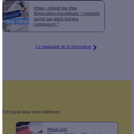
#mag - réussir ma réno
Rénovation énergétique : comment
savoir par quels travaux
commencer ?
Le magazine de la rénovation
Ceci peut aussi vous intéresser
#flash info