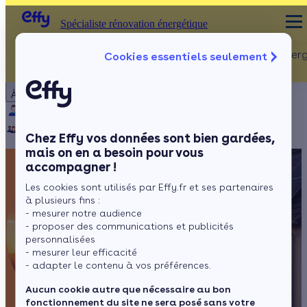
Spécialiste rénovation énergétique
Rénovation Ener
Cookies essentiels seulement
Spécialiste rénovation énergétique
Particulier
Artisan / installateur
Entreprise / collectivité
À propos
ISOLATION
Qui sommes-nous ?
Pourquoi Effy ?
Notre mission
Combles
Notre équipe
Rejoignez-nous
Presse
Chez Effy vos données sont bien gardées,
Murs
mais on en a besoin pour vous
accompagner !
Fenêtres
Les cookies sont utilisés par Effy.fr et ses partenaires
Sols
à plusieurs fins :
- mesurer notre audience
- proposer des communications et publicités
personnalisées
- mesurer leur efficacité
- adapter le contenu à vos préférences.
Aucun cookie autre que nécessaire au bon
fonctionnement du site ne sera posé sans votre