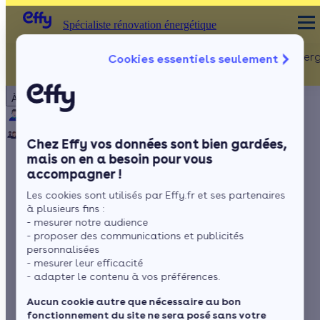
Spécialiste rénovation énergétique
Rénovation Ener
Cookies essentiels seulement
Spécialiste rénovation énergétique
Particulier
Artisan / installateur
Entreprise / collectivité
À propos
ISOLATION
Qui sommes-nous ?
Pourquoi Effy ?
Notre mission
Combles
Notre équipe
Rejoignez-nous
Presse
Chez Effy vos données sont bien gardées,
Murs
mais on en a besoin pour vous
accompagner !
Fenêtres
Taxe foncière
Les cookies sont utilisés par Effy.fr et ses partenaires
Sols
résidence secondaire
à plusieurs fins :
- mesurer notre audience
: ce qu’il faut savoir
- proposer des communications et publicités
personnalisées
- mesurer leur efficacité
- adapter le contenu à vos préférences.
par
Amandine Martinet
4 min de lecture
Aucun cookie autre que nécessaire au bon
fonctionnement du site ne sera posé sans votre