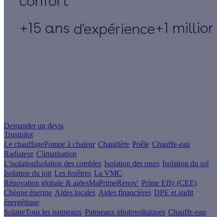
+15 ans
+1 millio
d'expérience
Un projet de rénovation énergétique ?
Demander un devis
Trustpilot
Le chauffage
Pompe à chaleur
Chaudière
Poêle
Chauffe-eau
Radiateur
Climatisation
L'isolation
Isolation des combles
Isolation des murs
Isolation du sol
Isolation du toit
Les fenêtres
La VMC
Rénovation globale & aides
MaPrimeRenov'
Prime Effy (CEE)
Chèque énergie
Aides locales
Aides financières
DPE et audit
énergétique
Solaire
Tous les panneaux
Panneaux photovoltaïques
Chauffe-eau