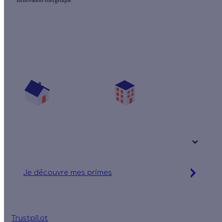
Quelles sont les aides pour mon projet ?
Vos travaux concernent :
Une maison
Un appartement
Votre logement a été construit :
+ de 15 ans
Je découvre mes primes
Jusqu'à 90 % d'aides financières
Trustpilot