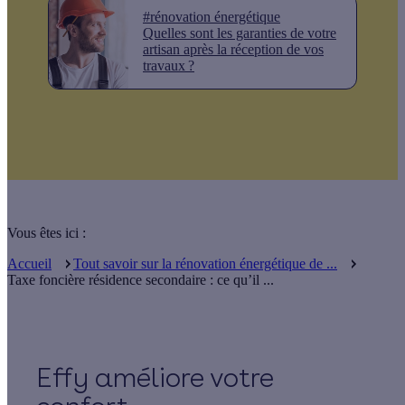
#rénovation énergétique
Quelles sont les garanties de votre
artisan après la réception de vos
travaux ?
Vous êtes ici :
Accueil
Tout savoir sur la rénovation énergétique de ...
Taxe foncière résidence secondaire : ce qu’il ...
Effy