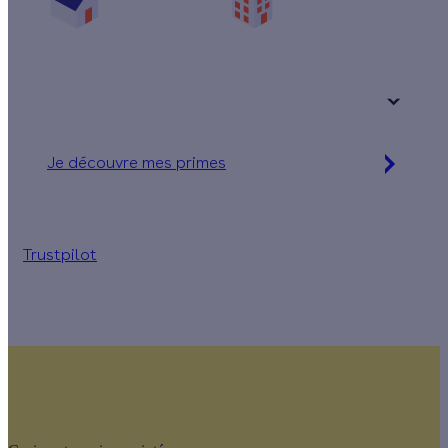
Une maison
Un appartement
Votre logement a été construit :
+ de 15 ans
Je découvre mes primes
Jusqu'à 90 % d'aides financières
Trustpilot