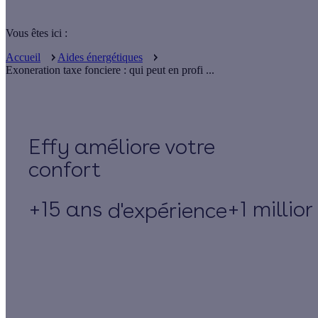
Vous êtes ici :
Accueil
Aides énergétiques
Exoneration taxe fonciere : qui peut en profi ...
Effy
+15 ans
+1 millio
d'expérience