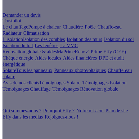
Un projet de rénovation énergétique ?
Demander un devis
Trustpilot
Le chauffage
Pompe à chaleur
Chaudière
Poêle
Chauffe-eau
Radiateur
Climatisation
L'isolation
Isolation des combles
Isolation des murs
Isolation du sol
Isolation du toit
Les fenêtres
La VMC
Rénovation globale & aides
MaPrimeRenov'
Prime Effy (CEE)
Chèque énergie
Aides locales
Aides financières
DPE et audit
énergétique
Solaire
Tous les panneaux
Panneaux photovoltaïques
Chauffe-eau
solaire
Avis de nos clients
Témoignages Solaire
Témoignages Isolation
Témoignages Chauffage
Témoignages Rénovation globale
À propos
Qui sommes-nous ?
Pourquoi Effy ?
Notre mission
Plan de site
Effy dans les médias
Rejoignez-nous !
Les sites du groupe Effy
Suivez nous