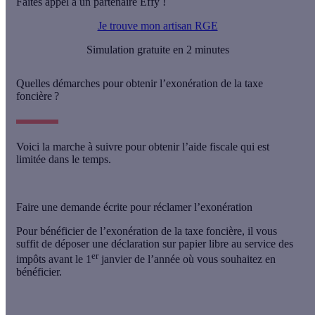
Faites appel à un partenaire Effy !
Je trouve mon artisan RGE
Simulation gratuite en 2 minutes
Quelles démarches pour obtenir l’exonération de la taxe
foncière ?
Voici la marche à suivre pour obtenir l’aide fiscale qui est
limitée dans le temps.
Faire une demande écrite pour réclamer l’exonération
Pour bénéficier de l’exonération de la taxe foncière, il vous
suffit de
déposer une déclaration sur papier libre au service des
er
impôts
avant le 1
janvier de l’année où vous souhaitez en
bénéficier
.