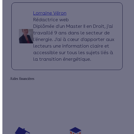
Lorraine Véron
Rédactrice web
Diplômée d'un Master II en Droit, j'ai
travaillé 9 ans dans le secteur de
l'énergie. J'ai à cœur d'apporter aux
lecteurs une information claire et
accessible sur tous les sujets liés à
la transition énergétique.
Aides financières
Quelles sont les aides pour mon projet ?
Vos travaux concernent :