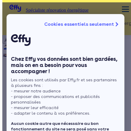
Spécialiste rénovation énergétique
Rénovation Ener
Cookies essentiels seulement
Spécialiste rénovation énergétique
Particulier
Artisan / installateur
Entreprise / collectivité
À propos
ISOLATION
Qui sommes-nous ?
Pourquoi Effy ?
Notre mission
Combles
Notre équipe
Rejoignez-nous
Presse
Chez Effy vos données sont bien gardées,
Murs
mais on en a besoin pour vous
accompagner !
Fenêtres
Exoneration taxe
Les cookies sont utilisés par Effy.fr et ses partenaires
Sols
fonciere : qui peut en
à plusieurs fins :
- mesurer notre audience
profiter ?
- proposer des communications et publicités
personnalisées
- mesurer leur efficacité
- adapter le contenu à vos préférences.
par
Lorraine Véron
6 min de lecture
Aucun cookie autre que nécessaire au bon
fonctionnement du site ne sera posé sans votre