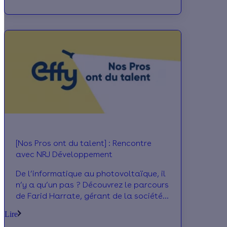
Pourquoi installer des panneaux
photovoltaïques ? Quelles sont les clés
d’une installation performante ? Il nous
répond.
[Nos Pros ont du talent] : Rencontre
avec NRJ Développement
De l’informatique au photovoltaïque, il
n’y a qu’un pas ? Découvrez le parcours
de Farid Harrate, gérant de la société
NRJ Développement, partenaire Effy
Lire
depuis près de deux ans. Il revient sur