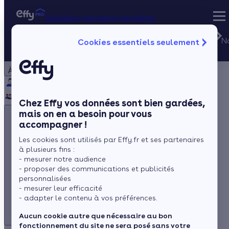
Spécialiste rénovation énergétique
Besoin
d'aide ?
N
Cookies essentiels seulement
Spécialiste rénovation énergétique
Particulier
Artisan / installateur
Entreprise / collectivité
Du lundi au
vendredi de
À propos
8h à 20h
(prix d'un
Qui sommes-nous ?
Pourquoi Effy ?
Notre mission
appel local)
Notre équipe
Rejoignez-nous
Presse
Chez Effy vos données sont bien gardées,
mais on en a besoin pour vous
accompagner !
Les cookies sont utilisés par Effy.fr et ses partenaires
à plusieurs fins :
- mesurer notre audience
- proposer des communications et publicités
Besoin d'aide ?
personnalisées
- mesurer leur efficacité
Du lundi au vendredi de 8h à 20h
- adapter le contenu à vos préférences.
(prix d'un appel local)
Aucun cookie autre que nécessaire au bon
fonctionnement du site ne sera posé sans votre