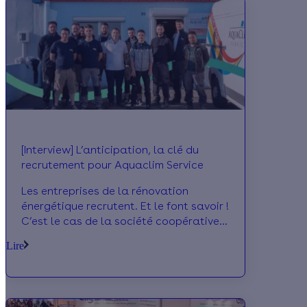
et Partenaire Effy. Créée en 2018,
l’entreprise de chauffage basée à Vaux,
près de Metz, installe 6 à 8 PAC chaque
mois. Comment gère-t-elle la pénurie ?
Témoignage et retour d’expérience.
[Interview] L’anticipation, la clé du
recrutement pour Aquaclim Service
Les entreprises de la rénovation
énergétique recrutent. Et le font savoir !
C’est le cas de la société coopérative
Aquaclim Service, spécialiste des
Lire
modes de chauffage économique sur le
bassin Lorientais (chaudière, pompe à
chaleur, climatisation, chauffe-eau
thermodynamique, photovoltaïque…).