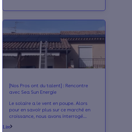
société Sarl Derudder avec qui nous
travaillons depuis une dizaine d’années.
Une interview comme on les aime, pleine
de sincérité.
[Nos Pros ont du talent] : Rencontre
avec Sea Sun Energie
Le solaire a le vent en poupe. Alors
pour en savoir plus sur ce marché en
croissance, nous avons interrogé
Jordan Pebelier, président de Sea Sun
Lire
Energie, société partenaire Effy.