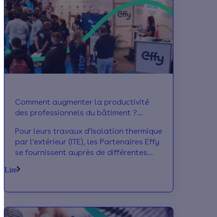
Mais trouver les bons profils n’est pas
toujours facile. Découvrez l’interview de
Ronan Olivin, gérant de Aquaclim
Service et Partenaire Effy : il partage
son expérience du recrutement avec
nous.
Comment augmenter la productivité
des professionnels du bâtiment ?
Réponse avec Sto
Pour leurs travaux d’Isolation thermique
par l’extérieur (ITE), les Partenaires Effy
se fournissent auprès de différentes
marques parmi lesquelles Sto. Nous
Lire
avons interrogé Pascal Lebel, Directeur
régional des ventes – Région Ouest,
présent à Artibat, pour en savoir plus
sur les grands enjeux du secteur. Il
évoque notamment le manque de main