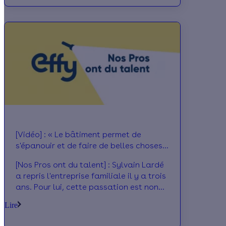
font notamment partie de la stratégie
des sociétés.
[Vidéo] : « Le bâtiment permet de
s'épanouir et de faire de belles choses
de sa vie », LG Batireno
[Nos Pros ont du talent] : Sylvain Lardé
a repris l'entreprise familiale il y a trois
ans. Pour lui, cette passation est non
seulement une marque de
Lire
reconnaissance mais c'est aussi et
surtout l'occasion de continuer à