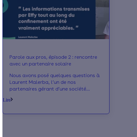
Parole aux pros, épisode 2 : rencontre
avec un partenaire solaire
Nous avons posé quelques questions à
Laurent Malerba, l’un de nos
partenaires gérant d’une société
spécialisée dans le solaire
Lire
photovoltaïque. Comme beaucoup
d’entreprises, son activité a souffert de
la crise. Aujourd’hui bien relancé, il nous
raconte comment il a vécu et géré
cette période spéciale.