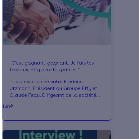
d’œuvre et revient sur les solutions
développées par la société pour
augmenter la productivité des
professionnels du bâtiment.
"C'est gagnant-gagnant. Je fais les
travaux, Effy gère les primes."
Interview croisée entre Frédéric
Utzmann, Président du Groupe Effy et
Claude Feau, Dirigeant de la société
Thermo Conseils. Spécialisé dans les
Lire
énergies renouvelables et plus
particulièrement dans la pose de
pompes à chaleur depuis près de 20
ans, Claude Feau est partenaire Effy
depuis 9 ans. Avec Frédéric Utzmann, il