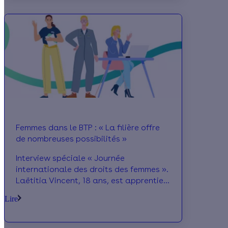
fondateurs, Rémy Bernard et Erwan
Coatantiec. Basée à Taverny (95),
l'entreprise est spécialisée dans la
rénovation énergétique globale.
Femmes dans le BTP : « La filière offre
de nombreuses possibilités »
Interview spéciale « Journée
internationale des droits des femmes ».
Laëtitia Vincent, 18 ans, est apprentie
au BTP CFA de Bourgoin-Jallieu. Elle a
Lire
fait le choix du secteur du BTP et nous
explique pourquoi !