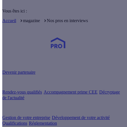
Vous êtes ici :
Accueil
magazine
Nos pros en interviews
Devenez Partenaire Effy
et simplifiez-vous la vie !
Devenir partenaire
Nos services
Rendez-vous qualifiés
Accompagnement prime CEE
Décryptage
de l'actualité
Nos conseils
Gestion de votre entreprise
Développement de votre activité
Qualifications
Réglementation