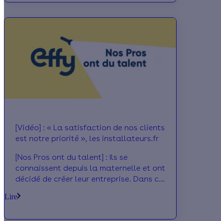
transmettre les valeurs de la société :
l'entrepreneuriat et l'artisanat.
[Vidéo] : « La satisfaction de nos clients
est notre priorité », les installateurs.fr
[Nos Pros ont du talent] : Ils se
connaissent depuis la maternelle et ont
décidé de créer leur entreprise. Dans ce
premier épisode, nous avons été à la
Lire
rencontre de la société
lesinstallateurs.fr et de ses deux