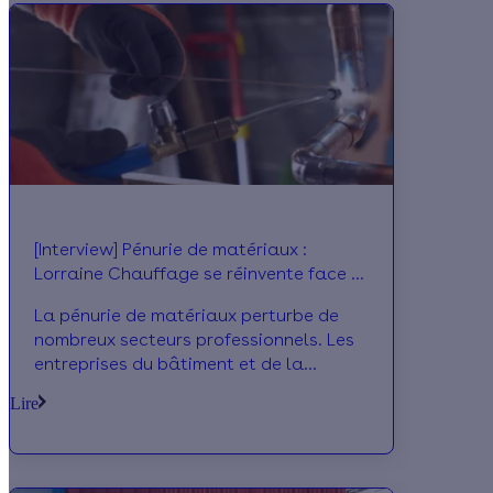
Écohabitation et Partenaire Effy depuis
2009, vous fait découvrir la place
occupée par les aides à la rénovation
énergétique sur son activité.
[Interview] Pénurie de matériaux :
Lorraine Chauffage se réinvente face à
la crise
La pénurie de matériaux perturbe de
nombreux secteurs professionnels. Les
entreprises du bâtiment et de la
performance énergétique n’y
Lire
échappent pas. Comment font-elles
face à la situation ? Nous avons
échangé avec Sébastien Boulanger,
Président de la SAS Lorraine Chauffage