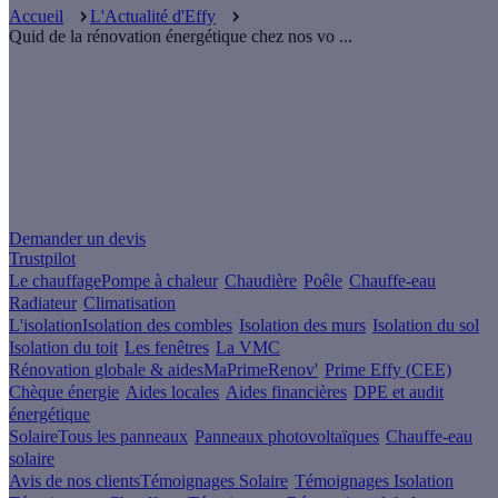
Accueil
L'Actualité d'Effy
Quid de la rénovation énergétique chez nos vo ...
Un projet de rénovation énergétique ?
Demander un devis
Trustpilot
Le chauffage
Pompe à chaleur
Chaudière
Poêle
Chauffe-eau
Radiateur
Climatisation
L'isolation
Isolation des combles
Isolation des murs
Isolation du sol
Isolation du toit
Les fenêtres
La VMC
Rénovation globale & aides
MaPrimeRenov'
Prime Effy (CEE)
Chèque énergie
Aides locales
Aides financières
DPE et audit
énergétique
Solaire
Tous les panneaux
Panneaux photovoltaïques
Chauffe-eau
solaire
Avis de nos clients
Témoignages Solaire
Témoignages Isolation