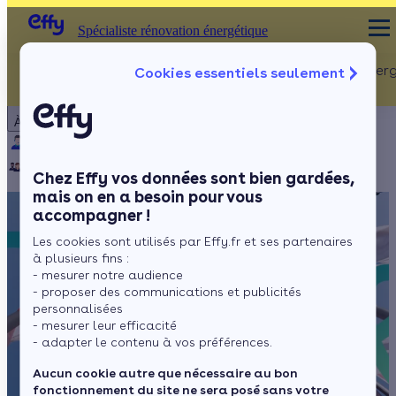
Spécialiste rénovation énergétique
Rénovation Ener
Cookies essentiels seulement
Spécialiste rénovation énergétique
Particulier
Artisan / installateur
Entreprise / collectivité
À propos
ISOLATION
Qui sommes-nous ?
Pourquoi Effy ?
Notre mission
Combles
Notre équipe
Rejoignez-nous
Presse
Chez Effy vos données sont bien gardées,
Murs
mais on en a besoin pour vous
accompagner !
Fenêtres
Les cookies sont utilisés par Effy.fr et ses partenaires
Sols
à plusieurs fins :
- mesurer notre audience
- proposer des communications et publicités
personnalisées
- mesurer leur efficacité
- adapter le contenu à vos préférences.
Aucun cookie autre que nécessaire au bon
fonctionnement du site ne sera posé sans votre