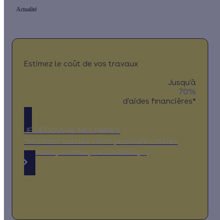
Actualité
Estimez le coût de vos travaux
Jusqu'à
70%
d'aides financières*
JE DÉCOUVRE MES PRIMES
*Montant calculé selon plusieurs critères
(travaux, revenus, localisation, …)