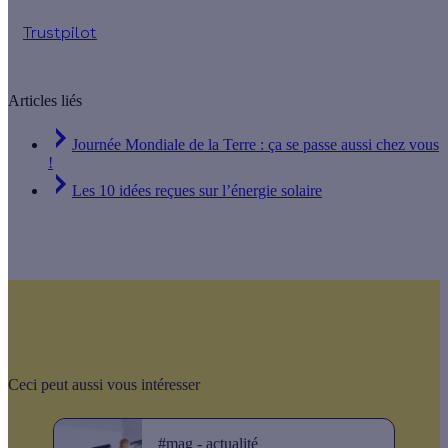
Trustpilot
Articles liés
Journée Mondiale de la Terre : ça se passe aussi chez vous
!
Les 10 idées reçues sur l’énergie solaire
Ceci peut aussi vous intéresser
#mag - actualité