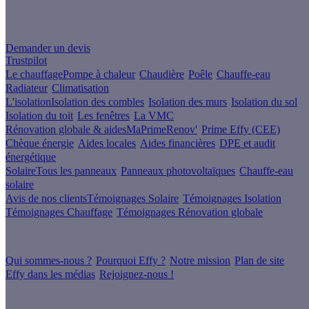
Un projet de rénovation énergétique ?
Demander un devis
Trustpilot
Le chauffage
Pompe à chaleur
Chaudière
Poêle
Chauffe-eau
Radiateur
Climatisation
L'isolation
Isolation des combles
Isolation des murs
Isolation du sol
Isolation du toit
Les fenêtres
La VMC
Rénovation globale & aides
MaPrimeRenov'
Prime Effy (CEE)
Chèque énergie
Aides locales
Aides financières
DPE et audit
énergétique
Solaire
Tous les panneaux
Panneaux photovoltaïques
Chauffe-eau
solaire
Avis de nos clients
Témoignages Solaire
Témoignages Isolation
Témoignages Chauffage
Témoignages Rénovation globale
À propos
Qui sommes-nous ?
Pourquoi Effy ?
Notre mission
Plan de site
Effy dans les médias
Rejoignez-nous !
Les sites du groupe Effy