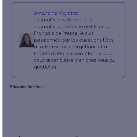
Amandine Martinet
Journaliste web pour Effy
Journaliste diplômée de l’Institut
Français de Presse, je suis
passionnée par les questions liées
à la transition énergétique et à
l’habitat. Ma mission ? Écrire pour
vous aider à être bien chez vous au
quotidien !
Rénovation énergétique
Prêt(e) à améliorer votre confort thermique ?
Vos travaux concernent :