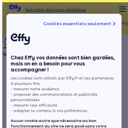
Spécialiste rénovation énergétique
Rénovation Ener
Cookies essentiels seulement
Spécialiste rénovation énergétique
Particulier
Artisan / installateur
Entreprise / collectivité
À propos
ISOLATION
Qui sommes-nous ?
Pourquoi Effy ?
Notre mission
Combles
Notre équipe
Rejoignez-nous
Presse
Chez Effy vos données sont bien gardées,
Murs
mais on en a besoin pour vous
accompagner !
Fenêtres
Zoom sur : les
Les cookies sont utilisés par Effy.fr et ses partenaires
Sols
énergies fossiles
à plusieurs fins :
- mesurer notre audience
- proposer des communications et publicités
personnalisées
- mesurer leur efficacité
par
Amandine Martinet
7 min de lecture
- adapter le contenu à vos préférences.
Aucun cookie autre que nécessaire au bon
fonctionnement du site ne sera posé sans votre
Sommaire