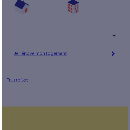
Une maison
Un appartement
Votre logement a été construit :
+ de 15 ans
Je rénove mon logement
Jusqu'à 32 000 € d'aides financières
Trustpilot