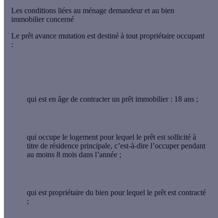
Les conditions liées au ménage demandeur et au bien
immobilier concerné
Le prêt avance mutation est destiné à tout
propriétaire occupant
:
qui est
en âge
de contracter un prêt immobilier : 18 ans ;
qui occupe le logement pour lequel le prêt est sollicité à
titre de
résidence principale
, c’est-à-dire l’occuper pendant
au moins 8 mois dans l’année ;
qui est propriétaire du bien pour lequel le prêt est contracté
;