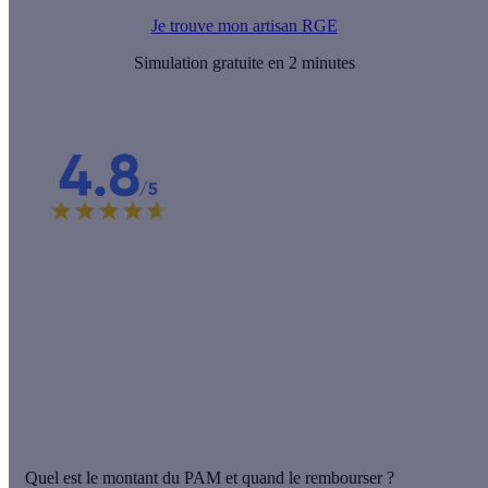
Je trouve mon artisan RGE
Simulation gratuite en 2 minutes
Une raison de plus de nous choisir !
C'est la note que nos clients conquis attribuent à nos
professionnels ! Choisir Effy, c'est choisir des artisans de
confiance pour des travaux de qualité.
Étude réalisée en 2024 auprès de 9 763 clients Effy.
Quel est le montant du PAM et quand le rembourser ?