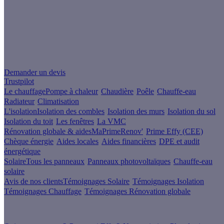
Un projet de rénovation énergétique ?
Demander un devis
Trustpilot
Le chauffage
Pompe à chaleur
Chaudière
Poêle
Chauffe-eau
Radiateur
Climatisation
L'isolation
Isolation des combles
Isolation des murs
Isolation du sol
Isolation du toit
Les fenêtres
La VMC
Rénovation globale & aides
MaPrimeRenov'
Prime Effy (CEE)
Chèque énergie
Aides locales
Aides financières
DPE et audit
énergétique
Solaire
Tous les panneaux
Panneaux photovoltaïques
Chauffe-eau
solaire
Avis de nos clients
Témoignages Solaire
Témoignages Isolation
Témoignages Chauffage
Témoignages Rénovation globale
À propos