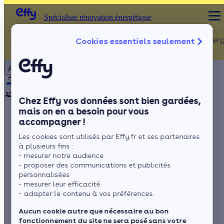
Spécialiste rénovation énergétique
Rénovation Ener
Cookies essentiels seulement
Spécialiste rénovation énergétique
Particulier
Artisan / installateur
Entreprise / collectivité
À propos
ISOLATION
Qui sommes-nous ?
Pourquoi Effy ?
Notre mission
Combles
Notre équipe
Rejoignez-nous
Presse
Chez Effy vos données sont bien gardées,
Murs
mais on en a besoin pour vous
accompagner !
Fenêtres
Le prêt avance
Les cookies sont utilisés par Effy.fr et ses partenaires
Sols
mutation (PAM) pour
à plusieurs fins :
- mesurer notre audience
financer vos travaux
- proposer des communications et publicités
personnalisées
- mesurer leur efficacité
d’économie d’énergie
- adapter le contenu à vos préférences.
Aucun cookie autre que nécessaire au bon
fonctionnement du site ne sera posé sans votre