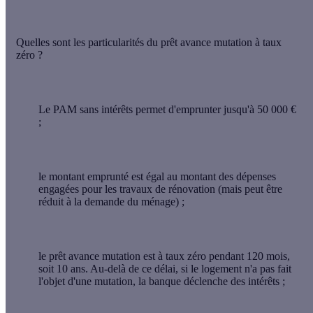
Quelles sont les particularités du
prêt avance mutation à taux
zéro
?
Le PAM sans intérêts permet d'emprunter
jusqu'à 50 000 €
;
le montant emprunté est égal au montant des dépenses
engagées pour les travaux de rénovation (mais peut être
réduit à la demande du ménage) ;
le prêt avance mutation est
à taux zéro pendant 120 mois
,
soit 10 ans. Au-delà de ce délai, si le logement n'a pas fait
l'objet d'une mutation, la banque déclenche des intérêts ;