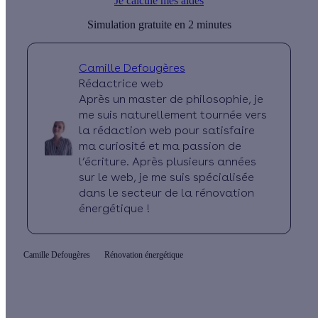
Je calcule mes aides
Simulation gratuite en 2 minutes
Camille Defougères
Rédactrice web
Après un master de philosophie, je
me suis naturellement tournée vers
la rédaction web pour satisfaire
ma curiosité et ma passion de
l’écriture. Après plusieurs années
sur le web, je me suis spécialisée
dans le secteur de la rénovation
énergétique !
Camille Defougères
Rénovation énergétique