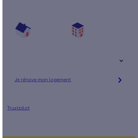
Prêt(e) à améliorer votre confort thermique ?
Vos travaux concernent :
Une maison
Un appartement
Votre logement a été construit :
+ de 15 ans
Je rénove mon logement
Jusqu'à 32 000 € d'aides financières
Trustpilot