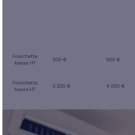
Installation de 7 à
Instal
8 kWh
Fourchette
500 €
500 €
basse HT
Fourchette
3 200 €
4 000 €
haute HT