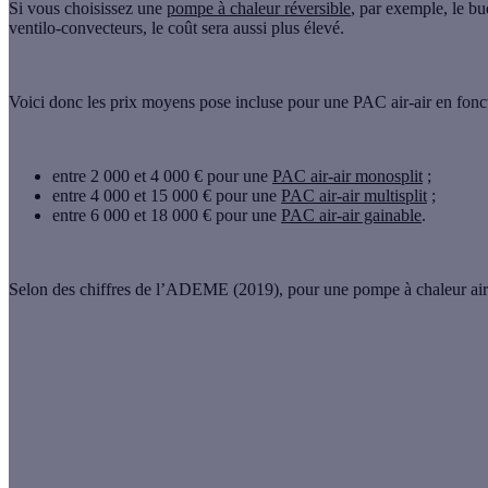
Si vous choisissez une
pompe à chaleur réversible
, par exemple, le bu
ventilo-convecteurs, le coût sera aussi plus élevé.
Voici donc les
prix moyens pose incluse
pour une PAC air-air en foncti
entre 2 000 et 4 000 €
pour une
PAC air-air monosplit
;
entre 4 000 et 15 000 €
pour une
PAC air-air multisplit
;
entre 6 000 et 18 000 €
pour une
PAC air-air gainable
.
Selon des chiffres de l’ADEME (2019), pour une pompe à chaleur air-
Installation de 7 à
Ins
8 kWh