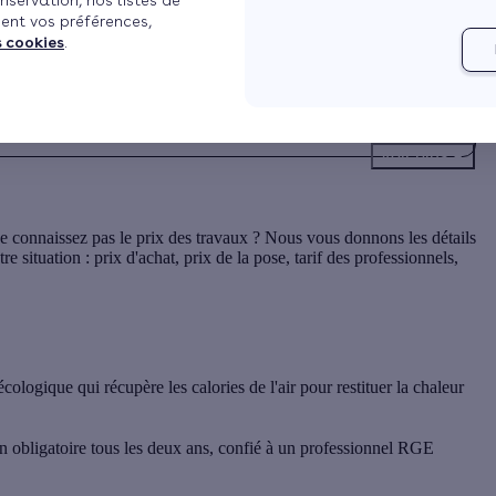
nservation, nos listes de
ent vos préférences,
s cookies
.
pte
Voir plus
 ne connaissez pas le prix des travaux ? Nous vous donnons les
détails
e situation : prix d'achat, prix de la pose, tarif des professionnels,
ologique qui récupère les calories de l'air pour restituer la chaleur
ien obligatoire tous les deux ans, confié à un professionnel RGE