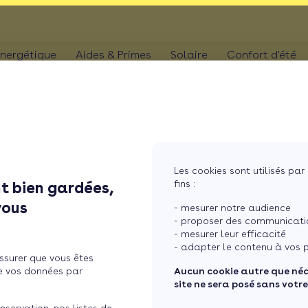
nergétique
Aides & Primes
Solaire
Confort d'été
N
CHAUFFAGE
Kit solaire plug & p
Climatis
Aides chaudière
les
Pompe à chaleur
Panneaux solaires
Climatis
Aides rénovation toiture
photovoltaïques
Poêle
Aides combles perdus
Film sol
Système solaire co
MaPrimeRénov' poêle à granulés
res
Chaudière
Les cookies sont utilisés par 
Aides chauffe-eau
Pergola
Chauffe-eau solair
fins :
t bien gardées,
thermodynamique
Chauffe-eau thermodyn
Store b
vous
Batterie panneaux 
- mesurer notre audience
Dépannage chauffage
- proposer des communicatio
- mesurer leur efficacité
mpe à chaleur air-air ?
- adapter le contenu à vos p
ssurer que vous êtes
e vos données par
Aucun cookie autre que né
site ne sera posé sans votr