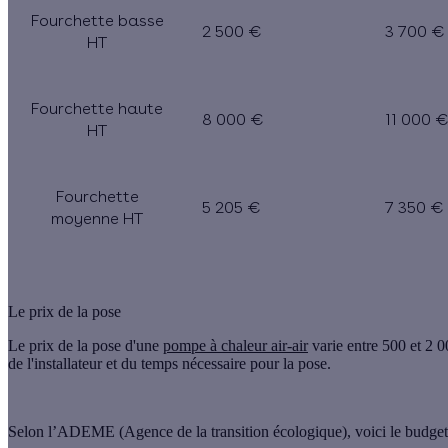
Fourchette basse
2 500 €
3 700 €
HT
Fourchette haute
8 000 €
11 000 
HT
Fourchette
5 205 €
7 350 €
moyenne HT
Le prix de la pose
Le
prix de la pose d'une
pompe à chaleur air-air
varie entre 500 et 2 0
de l'installateur et du temps nécessaire pour la pose.
Selon l’ADEME (Agence de la transition écologique), voici le budget n