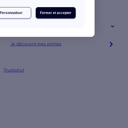
Une maison
Un appartement
Personnaliser
Fermer et accepter
Votre logement a été construit :
+ de 15 ans
Je découvre mes primes
Simulation gratuite en 2 minutes
Trustpilot