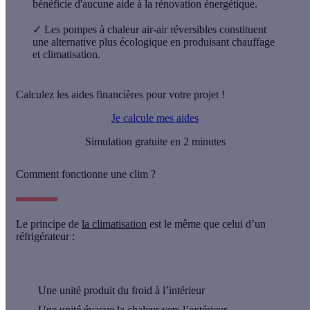
bénéficie d'aucune aide à la rénovation énergétique.
✓
Les pompes à chaleur air-air réversibles constituent
une alternative plus écologique en produisant chauffage
et climatisation.
Calculez les aides financières pour votre projet !
Je calcule mes aides
Simulation gratuite en 2 minutes
Comment fonctionne une clim ?
Le principe de
la climatisation
est le même que celui d’un
réfrigérateur :
Une unité
produit du froid
à l’intérieur
Une unité
évacue la chaleur
vers l’extérieur