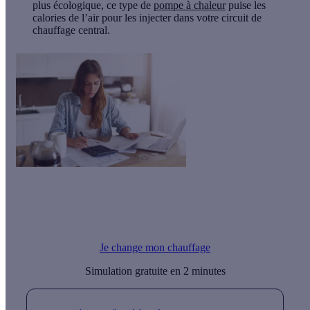
plus écologique
, ce type de
pompe à chaleur
puise les
calories de l’air pour les injecter dans votre circuit de
chauffage central.
Effy vous accompagne dans l’installation de votre pompe à
chaleur. Avec notre offre clé en main, vous profitez d’un
tarif
avantageux
et des compétences de notre réseau d’artisans RGE
dans toute la France.
Je change mon chauffage
Simulation gratuite en 2 minutes