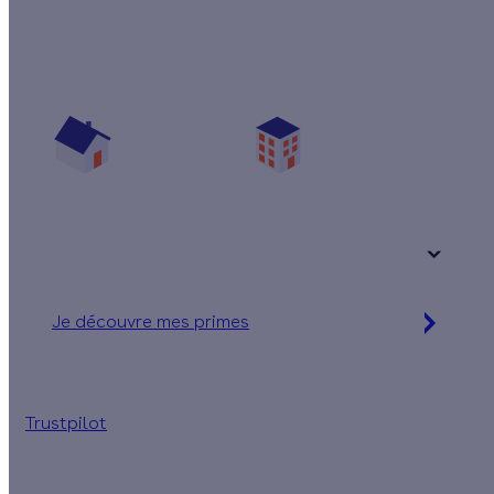
Quelles aides pour ma pompe à chaleur ?
Vos travaux concernent :
Une maison
Un appartement
Votre logement a été construit :
+ de 15 ans
Je découvre mes primes
Jusqu’à 10 990 € d'aides financières
Trustpilot