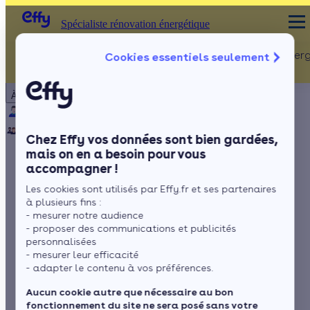
Spécialiste rénovation énergétique
Rénovation Ener
Cookies essentiels seulement
Spécialiste rénovation énergétique
Particulier
Artisan / installateur
Entreprise / collectivité
À propos
ISOLATION
Qui sommes-nous ?
Pourquoi Effy ?
Notre mission
Combles
Notre équipe
Rejoignez-nous
Presse
Chez Effy vos données sont bien gardées,
Murs
mais on en a besoin pour vous
accompagner !
Fenêtres
La climatisation
Les cookies sont utilisés par Effy.fr et ses partenaires
Sols
multi-split
à plusieurs fins :
- mesurer notre audience
- proposer des communications et publicités
personnalisées
- mesurer leur efficacité
par
Amandine Martinet
4 min de lecture
- adapter le contenu à vos préférences.
Aucun cookie autre que nécessaire au bon
fonctionnement du site ne sera posé sans votre
Sommaire