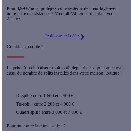
Pour
3,99 €/mois
, protégez votre système de chauffage avec
notre offre d'assistance,
7j/7 et 24h/24
, en partenariat avec
Allianz.
Je découvre l'offre
Combien ça coûte ?
La prix d’un climatiseur multi-split dépend de sa puissance mais
aussi du nombre de splits installés dans votre maison, logique :
Bi-split : entre
1 600 et 3 500 €
Tri-split : entre
2 200 et 4 000 €
Quadri-split : entre
3 000 et 7 000 €
Pour ou contre la climatisation ?