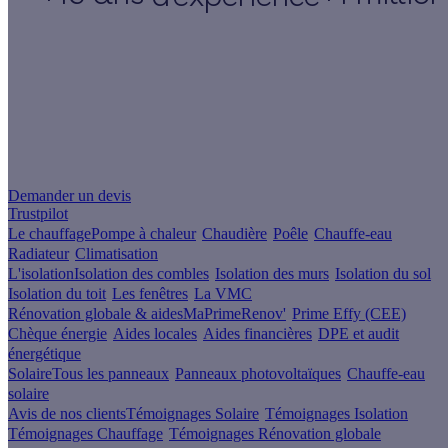
Un projet de rénovation énergétique ?
Demander un devis
Trustpilot
Le chauffage
Pompe à chaleur
Chaudière
Poêle
Chauffe-eau
Radiateur
Climatisation
L'isolation
Isolation des combles
Isolation des murs
Isolation du sol
Isolation du toit
Les fenêtres
La VMC
Rénovation globale & aides
MaPrimeRenov'
Prime Effy (CEE)
Chèque énergie
Aides locales
Aides financières
DPE et audit
énergétique
Solaire
Tous les panneaux
Panneaux photovoltaïques
Chauffe-eau
solaire
Avis de nos clients
Témoignages Solaire
Témoignages Isolation
Témoignages Chauffage
Témoignages Rénovation globale