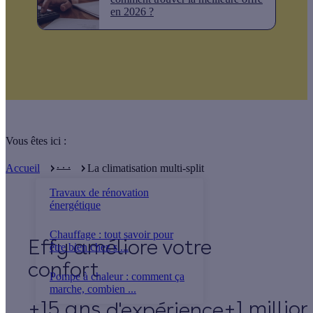
en 2026 ?
Vous êtes ici :
. . .
Accueil
La climatisation multi-split
Travaux de rénovation
énergétique
Chauffage : tout savoir pour
Effy
être bien chez s ...
Pompe à chaleur : comment ça
marche, combien ...
+15 ans
+1 millio
d'expérience