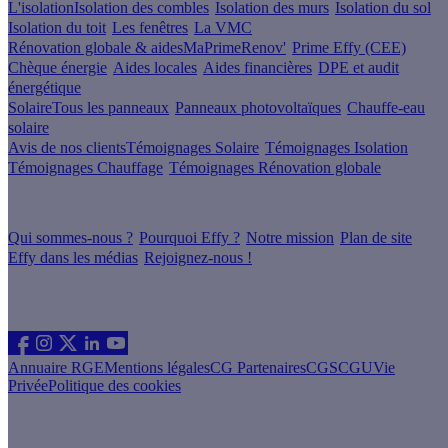
L'isolation
Isolation des combles
Isolation des murs
Isolation du sol
Isolation du toit
Les fenêtres
La VMC
Rénovation globale & aides
MaPrimeRenov'
Prime Effy (CEE)
Chèque énergie
Aides locales
Aides financières
DPE et audit
énergétique
Solaire
Tous les panneaux
Panneaux photovoltaïques
Chauffe-eau
solaire
Avis de nos clients
Témoignages Solaire
Témoignages Isolation
Témoignages Chauffage
Témoignages Rénovation globale
À propos
Qui sommes-nous ?
Pourquoi Effy ?
Notre mission
Plan de site
Effy dans les médias
Rejoignez-nous !
Les sites du groupe Effy
Suivez nous
Annuaire RGE
Mentions légales
CG Partenaires
CGS
CGU
Vie
Privée
Politique des cookies
Vous êtes un artisan RGE ?