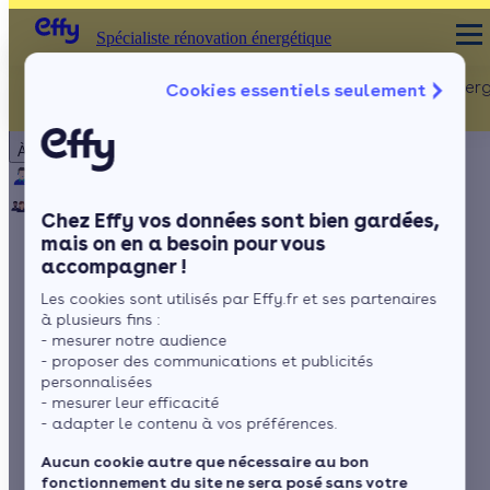
Spécialiste rénovation énergétique
Rénovation Ener
Cookies essentiels seulement
Spécialiste rénovation énergétique
Particulier
Artisan / installateur
Entreprise / collectivité
À propos
ISOLATION
Qui sommes-nous ?
Pourquoi Effy ?
Notre mission
Combles
Notre équipe
Rejoignez-nous
Presse
Chez Effy vos données sont bien gardées,
Murs
mais on en a besoin pour vous
accompagner !
Fenêtres
Fenetre oscillo
Les cookies sont utilisés par Effy.fr et ses partenaires
Sols
battant : avantages et
à plusieurs fins :
- mesurer notre audience
conseils
- proposer des communications et publicités
personnalisées
- mesurer leur efficacité
- adapter le contenu à vos préférences.
par
Romane Saget
5 min de lecture
Aucun cookie autre que nécessaire au bon
fonctionnement du site ne sera posé sans votre