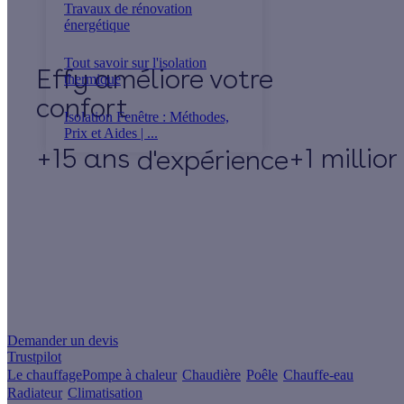
Travaux de rénovation
énergétique
Tout savoir sur l'isolation
Effy
thermique
Isolation Fenêtre : Méthodes,
Prix et Aides | ...
+15 ans
+1 millio
d'expérience
Un projet de rénovation énergétique ?
Demander un devis
Trustpilot
Le chauffage
Pompe à chaleur
Chaudière
Poêle
Chauffe-eau
Radiateur
Climatisation