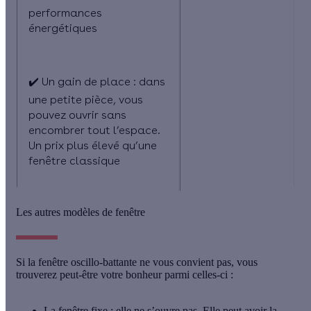
performances
énergétiques
✔️ Un gain de place
: dans
une petite pièce, vous
pouvez ouvrir sans
encombrer tout l’espace.
Un prix plus élevé qu’une
fenêtre classique
Les autres modèles de fenêtre
Si la fenêtre oscillo-battante ne vous convient pas, vous
trouverez peut-être votre bonheur parmi celles-ci :
La fenêtre fixe
: elle ne s’ouvre pas. Elle peut avoir la