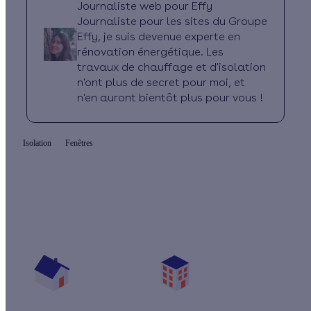
Journaliste web pour Effy
Journaliste pour les sites du Groupe
Effy, je suis devenue experte en
rénovation énergétique. Les
travaux de chauffage et d'isolation
n'ont plus de secret pour moi, et
n'en auront bientôt plus pour vous !
Isolation
Fenêtres
Quelles aides pour changer mes fenêtres ?
Vos travaux concernent :
Une maison
Un appartement