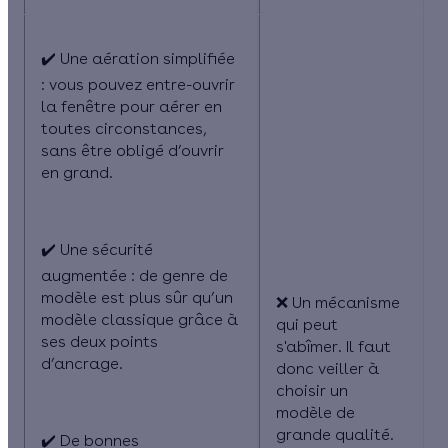
✔️ Une aération simplifiée
: vous pouvez entre-ouvrir
la fenêtre pour aérer en
toutes circonstances,
sans être obligé d’ouvrir
en grand.
✔️ Une sécurité
augmentée
: de genre de
modèle est plus sûr qu’un
❌ Un mécanisme
modèle classique grâce à
qui peut
ses deux points
s'abîmer. Il faut
d’ancrage.
donc veiller à
choisir un
modèle de
grande qualité.
✔️ De bonnes