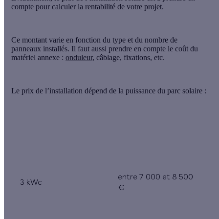
compte pour calculer la rentabilité de votre projet.
Ce montant varie
en fonction du type et du nombre de
panneaux installés
. Il faut aussi prendre en compte
le coût du
matériel annexe
:
onduleur
, câblage, fixations, etc.
Le prix de l’installation
dépend de la puissance
du parc solaire :
Puissance installée
Prix du parc solaire
entre 7 000 et 8 500
3 kWc
€