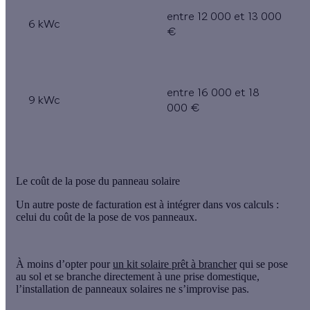
entre 12 000 et 13 000
6 kWc
€
entre 16 000 et 18
9 kWc
000 €
Le coût de la pose du panneau solaire
Un autre poste de facturation est à intégrer dans vos calculs :
celui du coût de la pose de vos panneaux.
À moins d’opter pour
un kit solaire prêt à brancher
qui se pose
au sol et se branche directement à une prise domestique,
l’installation de panneaux solaires ne s’improvise pas.