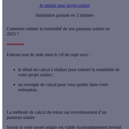
Je simule mon projet solaire
Simulation gratuite en 2 minutes
Comment estimer la rentabilité de son panneau solaire en
2025 ?
Entrons tout de suite dans le vif du sujet avec :
le détail du calcul à réaliser pour estimer la rentabilité de
votre projet solaire ;
un exemple de calcul pour vous guider dans votre
estimation.
La méthode de calcul du retour sur investissement d’un
panneau solaire
Savoir si votre projet solaire est
viable économiquement
revient