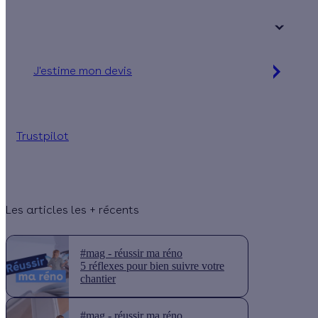
+ de 15 ans
J'estime mon devis
Simulation gratuite en 2 minutes
Trustpilot
Les articles les + récents
#mag - réussir ma réno
5 réflexes pour bien suivre votre
chantier
#mag - réussir ma réno