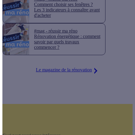
Comment choisir ses fenêtres ?
Les 3 indicateurs à connaître avant
d'acheter
#mag - réussir ma réno
Rénovation énergétique : comment
savoir par quels travaux
commencer ?
Le magazine de la rénovation