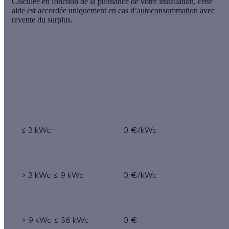
Calculée en fonction de la puissance de votre installation, cette
aide est accordée uniquement en cas
d’autoconsommation
avec
revente du surplus.
Puissance de
Montant de la prime
l’installation
par kWc
≤ 3 kWc
0 €/kWc
> 3 kWc ≤ 9 kWc
0 €/kWc
> 9 kWc ≤ 36 kWc
0 €