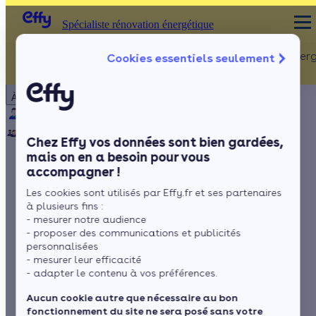
Spécialiste rénovation énergétique
Rénovation Ener
Cookies essentiels seulement
Spécialiste rénovation énergétique
Particulier
Artisan / installateur
Entreprise / collectivité
À propos
ISOLATION
Qui sommes-nous ?
Pourquoi Effy ?
Notre mission
Combles
Notre équipe
Rejoignez-nous
Presse
Chez Effy vos données sont bien gardées,
Murs
mais on en a besoin pour vous
accompagner !
Fenêtres
Quelle est la
Les cookies sont utilisés par Effy.fr et ses partenaires
Sols
rentabilité d’un
à plusieurs fins :
- mesurer notre audience
panneau solaire en
- proposer des communications et publicités
personnalisées
- mesurer leur efficacité
2026 ?
- adapter le contenu à vos préférences.
Aucun cookie autre que nécessaire au bon
fonctionnement du site ne sera posé sans votre