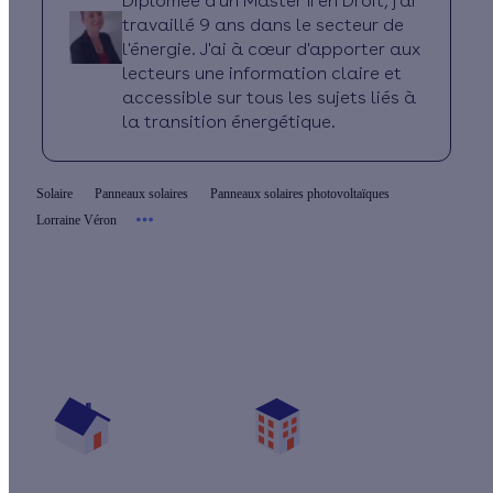
Diplômée d'un Master II en Droit, j'ai
travaillé 9 ans dans le secteur de
l'énergie. J'ai à cœur d'apporter aux
lecteurs une information claire et
accessible sur tous les sujets liés à
la transition énergétique.
Solaire
Panneaux solaires
Panneaux solaires photovoltaïques
Lorraine Véron
Quel prix pour mes panneaux solaires ?
Vos travaux concernent :
Une maison
Un appartement
Votre logement a été construit :