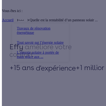
Vous êtes ici :
. . .
Accueil
Quelle est la rentabilité d’un panneau solair ...
Travaux de rénovation
énergétique
Tout savoir sur l’énergie solaire
Effy
L’énergie solaire à portée de
main grâce aux ...
+15 ans
+1 millio
d'expérience