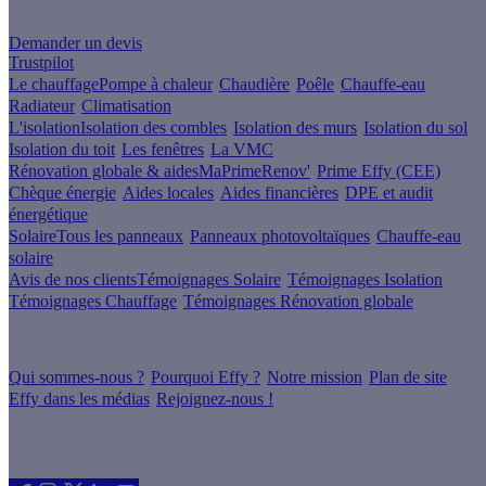
Un projet de rénovation énergétique ?
Demander un devis
Trustpilot
Le chauffage
Pompe à chaleur
Chaudière
Poêle
Chauffe-eau
Radiateur
Climatisation
L'isolation
Isolation des combles
Isolation des murs
Isolation du sol
Isolation du toit
Les fenêtres
La VMC
Rénovation globale & aides
MaPrimeRenov'
Prime Effy (CEE)
Chèque énergie
Aides locales
Aides financières
DPE et audit
énergétique
Solaire
Tous les panneaux
Panneaux photovoltaïques
Chauffe-eau
solaire
Avis de nos clients
Témoignages Solaire
Témoignages Isolation
Témoignages Chauffage
Témoignages Rénovation globale
À propos
Qui sommes-nous ?
Pourquoi Effy ?
Notre mission
Plan de site
Effy dans les médias
Rejoignez-nous !
Les sites du groupe Effy
Suivez nous