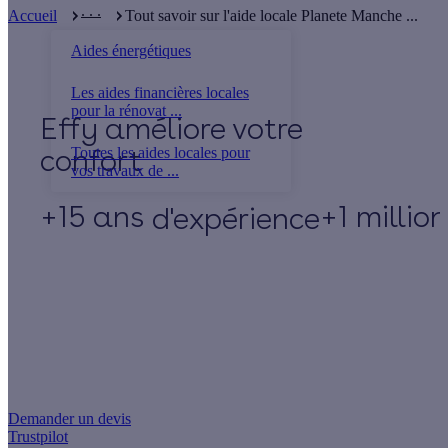
. . .
Accueil
Tout savoir sur l'aide locale Planete Manche ...
Aides énergétiques
Les aides financières locales
pour la rénovat ...
Effy
Toutes les aides locales pour
vos travaux de ...
+15 ans
+1 millio
d'expérience
Un projet de rénovation énergétique ?
Demander un devis
Trustpilot