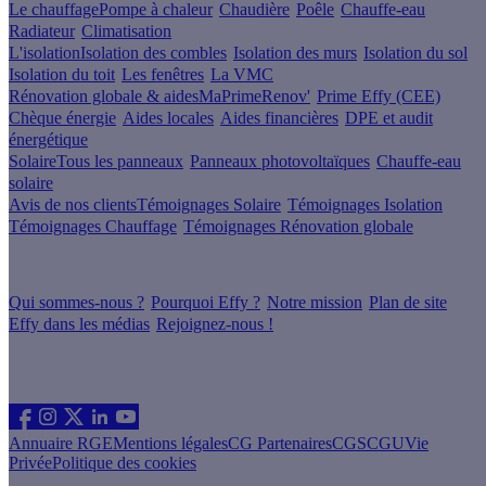
Le chauffage
Pompe à chaleur
Chaudière
Poêle
Chauffe-eau
Radiateur
Climatisation
L'isolation
Isolation des combles
Isolation des murs
Isolation du sol
Isolation du toit
Les fenêtres
La VMC
Rénovation globale & aides
MaPrimeRenov'
Prime Effy (CEE)
Chèque énergie
Aides locales
Aides financières
DPE et audit
énergétique
Solaire
Tous les panneaux
Panneaux photovoltaïques
Chauffe-eau
solaire
Avis de nos clients
Témoignages Solaire
Témoignages Isolation
Témoignages Chauffage
Témoignages Rénovation globale
À propos
Qui sommes-nous ?
Pourquoi Effy ?
Notre mission
Plan de site
Effy dans les médias
Rejoignez-nous !
Les sites du groupe Effy
Suivez nous
Annuaire RGE
Mentions légales
CG Partenaires
CGS
CGU
Vie
Privée
Politique des cookies