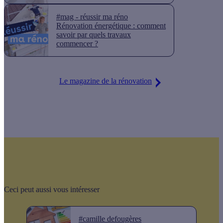
#mag - réussir ma réno
Rénovation énergétique : comment
savoir par quels travaux
commencer ?
Le magazine de la rénovation
Ceci peut aussi vous intéresser
#camille defougères