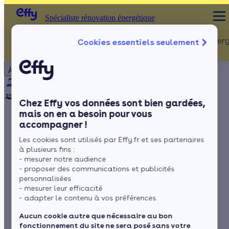
Spécialiste rénovation énergétique
Rénovation Ener
Cookies essentiels seulement
Spécialiste rénovation énergétique
Particulier
Artisan / installateur
Entreprise / collectivité
À propos
ISOLATION
Qui sommes-nous ?
Pourquoi Effy ?
Notre mission
Combles
Notre équipe
Rejoignez-nous
Presse
Chez Effy vos données sont bien gardées,
Murs
mais on en a besoin pour vous
accompagner !
Fenêtres
Tout savoir sur l'aide
Les cookies sont utilisés par Effy.fr et ses partenaires
Sols
locale Planete
à plusieurs fins :
- mesurer notre audience
Manche Renovation
- proposer des communications et publicités
personnalisées
- mesurer leur efficacité
- adapter le contenu à vos préférences.
par
Camille Defougères
4 min de lecture
Aucun cookie autre que nécessaire au bon
fonctionnement du site ne sera posé sans votre