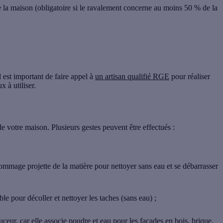
e la maison (obligatoire si le ravalement concerne au moins 50 % de la
l est important de
faire appel à
un artisan qualifié RGE
pour réaliser
x à utiliser.
 de votre maison. Plusieurs gestes peuvent être effectués :
gommage projette de la matière pour nettoyer sans eau et se débarrasser
sable pour décoller et nettoyer les taches (sans eau) ;
uceur, car elle associe poudre et eau pour les façades en bois, brique,