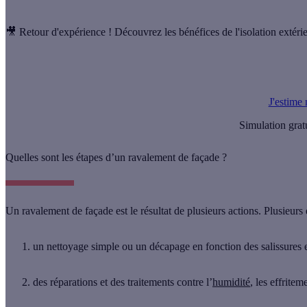
🎥 Retour d'expérience ! Découvrez les bénéfices de l'isolation extéri
J'estime
Simulation grat
Quelles sont les étapes d’un ravalement de façade ?
Un ravalement de façade est le résultat de plusieurs actions.
Plusieurs
un
nettoyage simple
ou un
décapage
en fonction des salissures e
des
réparations
et des
traitements
contre l’
humidité
, les effrite