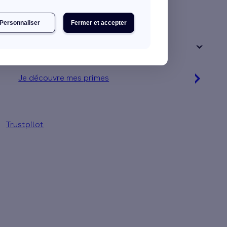
Une maison
Un appartement
Personnaliser
Fermer et accepter
Votre logement a été construit :
+ de 15 ans
Je découvre mes primes
Simulation gratuite en 2 minutes
Trustpilot