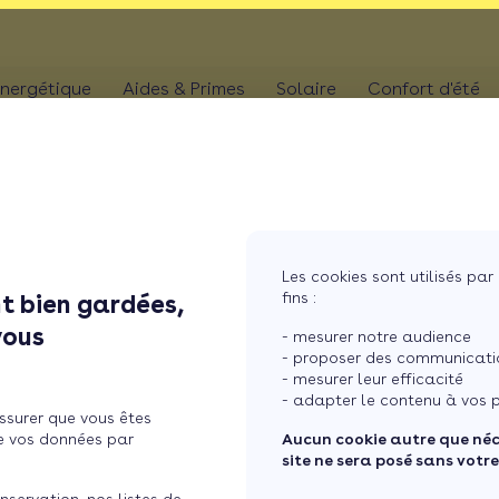
nergétique
Aides & Primes
Solaire
Confort d'été
N
CHAUFFAGE
Kit solaire plug & p
Climatis
Aides chaudière
les
Pompe à chaleur
Panneaux solaires
Climatis
Aides rénovation toiture
photovoltaïques
Poêle
Aides combles perdus
Film sol
Système solaire co
MaPrimeRénov' poêle à granulés
res
Chaudière
Les cookies sont utilisés par 
Aides chauffe-eau
Pergola
Chauffe-eau solair
fins :
t bien gardées,
thermodynamique
Chauffe-eau thermodyn
Store b
vous
Batterie panneaux 
- mesurer notre audience
Dépannage chauffage
- proposer des communicatio
- mesurer leur efficacité
ement de façade
- adapter le contenu à vos p
ssurer que vous êtes
e vos données par
Aucun cookie autre que né
site ne sera posé sans votr