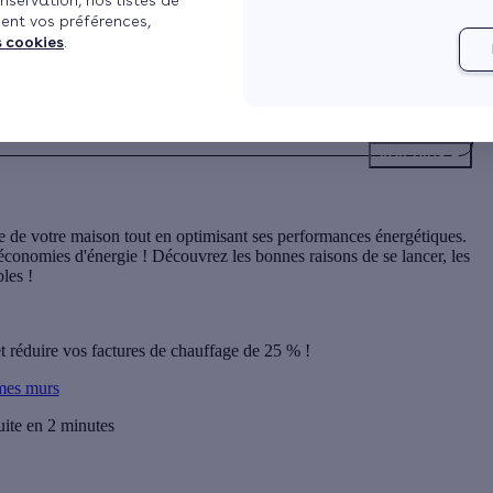
nservation, nos listes de
ent vos préférences,
s cookies
.
Voir plus
e de votre maison tout en optimisant ses performances énergétiques.
 économies d'énergie ! Découvrez les bonnes raisons de se lancer, les
bles !
et réduire vos factures de chauffage de 25 % !
 mes murs
uite en 2 minutes