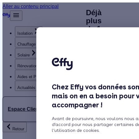
Plombier
Aller au contenu principal
Déjà
Accueil
plus
chauffagiste
Annuaire
de 1
Chauffagiste
à Petite-
Isolation
200
clients
Chauffage
Rosselle (57)
satisfaits
Solaire
: trouvez un
!
Rénovation globale
chauffagiste
Aides et Primes
Rechercher
RGE à
Chez Effy vos données son
Trustpilot
Actualités
mais on en a besoin pour 
proximité
Trouver
accompagner !
un
Espace Client
Chauffagiste
Avant de poursuivre, nous voulons nous a
à
d’accord pour nous partager certaines d
Retour
l’utilisation de cookies.
Située à proximité des
Petite-
influences continentales,