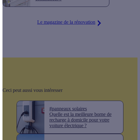
Le magazine de la rénovation
Ceci peut aussi vous intéresser
#panneaux solaires
Quelle est la meilleure borne de
recharge à domicile pour votre
voiture électrique ?