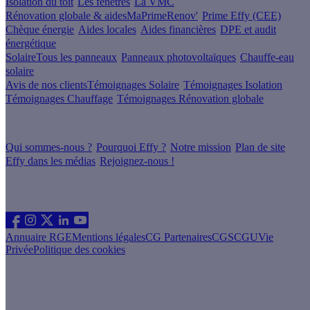
Isolation du toit
Les fenêtres
La VMC
Rénovation globale & aides
MaPrimeRenov'
Prime Effy (CEE)
Chèque énergie
Aides locales
Aides financières
DPE et audit
énergétique
Solaire
Tous les panneaux
Panneaux photovoltaïques
Chauffe-eau
solaire
Avis de nos clients
Témoignages Solaire
Témoignages Isolation
Témoignages Chauffage
Témoignages Rénovation globale
À propos
Qui sommes-nous ?
Pourquoi Effy ?
Notre mission
Plan de site
Effy dans les médias
Rejoignez-nous !
Les sites du groupe Effy
Suivez nous
Annuaire RGE
Mentions légales
CG Partenaires
CGS
CGU
Vie
Privée
Politique des cookies
Vous êtes un artisan RGE ?
Devenez partenaire Effy, visitez notre espace dédié aux artisans