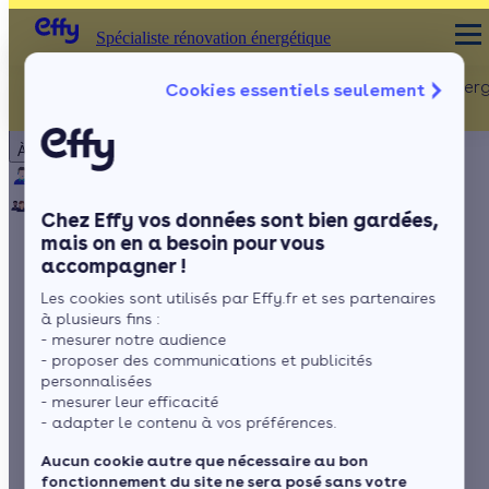
Spécialiste rénovation énergétique
Rénovation Ener
Cookies essentiels seulement
Spécialiste rénovation énergétique
Particulier
Artisan / installateur
Entreprise / collectivité
À propos
ISOLATION
Qui sommes-nous ?
Pourquoi Effy ?
Notre mission
Combles
Notre équipe
Rejoignez-nous
Presse
Chez Effy vos données sont bien gardées,
Murs
mais on en a besoin pour vous
accompagner !
Fenêtres
Combien de
Les cookies sont utilisés par Effy.fr et ses partenaires
Sols
panneaux solaires
à plusieurs fins :
- mesurer notre audience
faut-il pour une
- proposer des communications et publicités
personnalisées
- mesurer leur efficacité
maison de 100m² ?
- adapter le contenu à vos préférences.
Aucun cookie autre que nécessaire au bon
fonctionnement du site ne sera posé sans votre