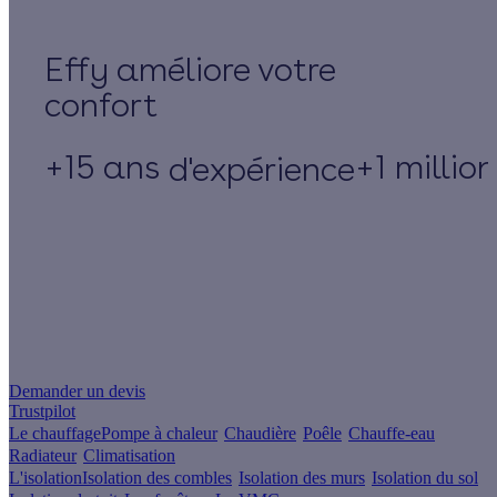
Effy
+15 ans
+1 millio
d'expérience
Un projet de rénovation énergétique ?
Demander un devis
Trustpilot
Le chauffage
Pompe à chaleur
Chaudière
Poêle
Chauffe-eau
Radiateur
Climatisation
L'isolation
Isolation des combles
Isolation des murs
Isolation du sol