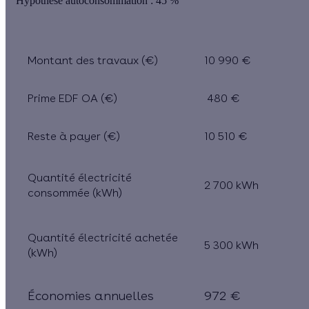
Hypothèse autoconsommation
: 45 %
Montant des travaux (€)
10 990 €
Prime EDF OA (€)
480 €
Reste à payer (€)
10 510 €
Quantité électricité
2 700 kWh
consommée (kWh)
Quantité électricité achetée
5 300 kWh
(kWh)
Économies annuelles
972 €