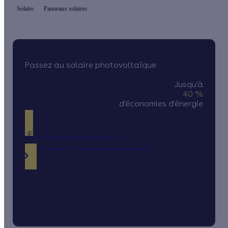
Solaire
Panneaux solaires
Passez au solaire photovoltaïque
Jusqu'à
40 %
d'économies d'énergie
JE DÉCOUVRE MES PRIMES
Simulation gratuite en 2 minutes