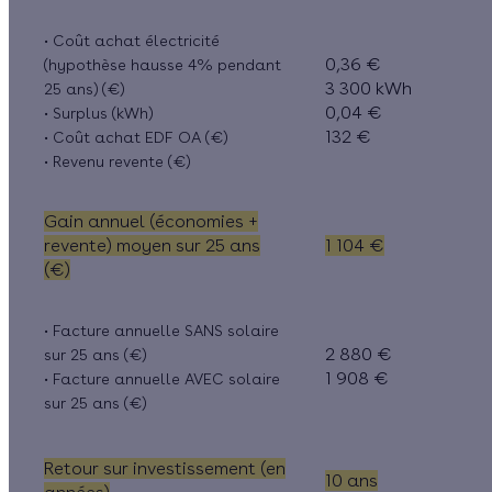
• Coût achat électricité
0,36 €
(hypothèse hausse 4% pendant
3 300 kWh
25 ans) (€)
0,04 €
• Surplus (kWh)
132 €
• Coût achat EDF OA (€)
• Revenu revente (€)
Gain annuel (économies +
revente) moyen sur 25 ans
1 104 €
(€)
• Facture annuelle SANS solaire
2 880 €
sur 25 ans (€)
1 908 €
• Facture annuelle AVEC solaire
sur 25 ans (€)
Retour sur investissement (en
10 ans