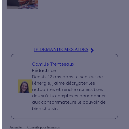
Besoin d'aide pour vos projets de rénovation énergétique ?
Nos
conseillers Effy
sont là pour vous guider de A à Z : définir
vos travaux, trouver votre artisan ou encore obtenir vos aides
financières !
JE DEMANDE MES AIDES
Camille Trentesaux
Rédactrice
Depuis 12 ans dans le secteur de
l'énergie, j'aime décrypter les
actualités et rendre accessibles
des sujets complexes pour donner
aux consommateurs le pouvoir de
bien choisir.
Actualité
Conseils pour la maison