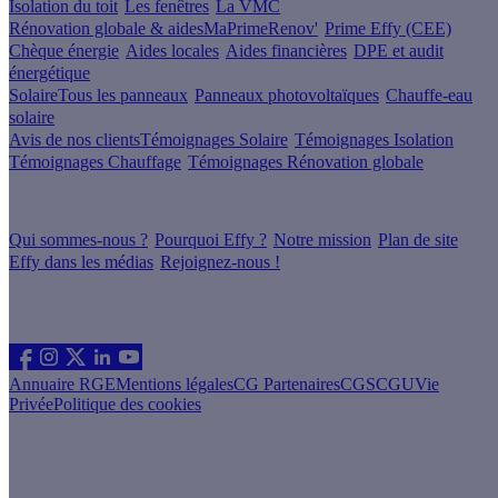
Isolation du toit
Les fenêtres
La VMC
Rénovation globale & aides
MaPrimeRenov'
Prime Effy (CEE)
Chèque énergie
Aides locales
Aides financières
DPE et audit
énergétique
Solaire
Tous les panneaux
Panneaux photovoltaïques
Chauffe-eau
solaire
Avis de nos clients
Témoignages Solaire
Témoignages Isolation
Témoignages Chauffage
Témoignages Rénovation globale
À propos
Qui sommes-nous ?
Pourquoi Effy ?
Notre mission
Plan de site
Effy dans les médias
Rejoignez-nous !
Les sites du groupe Effy
Suivez nous
Annuaire RGE
Mentions légales
CG Partenaires
CGS
CGU
Vie
Privée
Politique des cookies
Vous êtes un artisan RGE ?
Devenez partenaire Effy, visitez notre espace dédié aux artisans