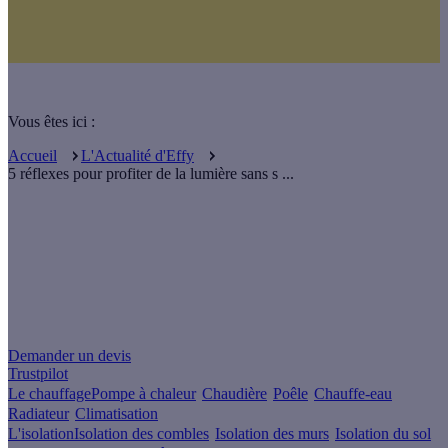
Vous êtes ici :
Accueil
L'Actualité d'Effy
5 réflexes pour profiter de la lumière sans s ...
Un projet de rénovation énergétique ?
Demander un devis
Trustpilot
Le chauffage
Pompe à chaleur
Chaudière
Poêle
Chauffe-eau
Radiateur
Climatisation
L'isolation
Isolation des combles
Isolation des murs
Isolation du sol