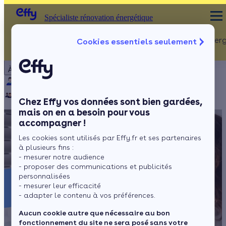
Spécialiste rénovation énergétique
Rénovation Ener
Cookies essentiels seulement
Spécialiste rénovation énergétique
Particulier
Artisan / installateur
Entreprise / collectivité
À propos
ISOLATION
Qui sommes-nous ?
Pourquoi Effy ?
Notre mission
Combles
Notre équipe
Rejoignez-nous
Presse
Chez Effy vos données sont bien gardées,
Murs
mais on en a besoin pour vous
accompagner !
Fenêtres
Les cookies sont utilisés par Effy.fr et ses partenaires
Sols
à plusieurs fins :
- mesurer notre audience
- proposer des communications et publicités
personnalisées
- mesurer leur efficacité
- adapter le contenu à vos préférences.
Aucun cookie autre que nécessaire au bon
fonctionnement du site ne sera posé sans votre