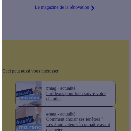
Le magazine de la rénovation
Ceci peut aussi vous intéresser
#mag - actualité
5 réflexes pour bien suivre votre
chantier
#mag - actualité
Comment choisir ses fenêtres ?
Les 3 indicateurs à connaître avant
d'acheter