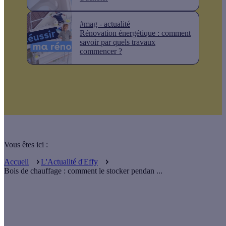
#mag - actualité
Rénovation énergétique : comment
savoir par quels travaux
commencer ?
Vous êtes ici :
Accueil
L'Actualité d'Effy
Bois de chauffage : comment le stocker pendan ...