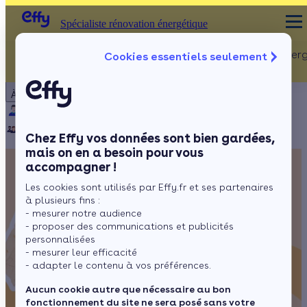
Spécialiste rénovation énergétique
Rénovation Ener
Cookies essentiels seulement
Spécialiste rénovation énergétique
Particulier
Artisan / installateur
Entreprise / collectivité
À propos
ISOLATION
Qui sommes-nous ?
Pourquoi Effy ?
Notre mission
Combles
Notre équipe
Rejoignez-nous
Presse
Chez Effy vos données sont bien gardées,
Murs
mais on en a besoin pour vous
accompagner !
Fenêtres
Les cookies sont utilisés par Effy.fr et ses partenaires
Sols
à plusieurs fins :
- mesurer notre audience
- proposer des communications et publicités
personnalisées
- mesurer leur efficacité
- adapter le contenu à vos préférences.
Aucun cookie autre que nécessaire au bon
fonctionnement du site ne sera posé sans votre