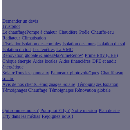
Un projet de rénovation énergétique ?
Demander un devis
Trustpilot
Le chauffage
Pompe à chaleur
Chaudière
Poêle
Chauffe-eau
Radiateur
Climatisation
L'isolation
Isolation des combles
Isolation des murs
Isolation du sol
Isolation du toit
Les fenêtres
La VMC
Rénovation globale & aides
MaPrimeRenov'
Prime Effy (CEE)
Chèque énergie
Aides locales
Aides financières
DPE et audit
énergétique
Solaire
Tous les panneaux
Panneaux photovoltaïques
Chauffe-eau
solaire
Avis de nos clients
Témoignages Solaire
Témoignages Isolation
Témoignages Chauffage
Témoignages Rénovation globale
À propos
Qui sommes-nous ?
Pourquoi Effy ?
Notre mission
Plan de site
Effy dans les médias
Rejoignez-nous !
Les sites du groupe Effy