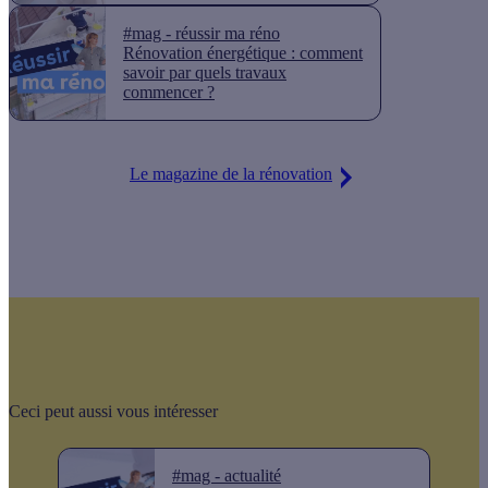
#mag - réussir ma réno
Rénovation énergétique : comment
savoir par quels travaux
commencer ?
Le magazine de la rénovation
Ceci peut aussi vous intéresser
#mag - actualité