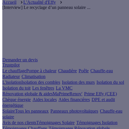
Accueil
L'Actualité d'Effy
[Interview] Le recyclage d’un panneau solaire ...
Un projet de rénovation énergétique ?
Demander un devis
Trustpilot
Le chauffage
Pompe à chaleur
Chaudière
Poêle
Chauffe-eau
Radiateur
Climatisation
L'isolation
Isolation des combles
Isolation des murs
Isolation du sol
Isolation du toit
Les fenêtres
La VMC
Rénovation globale & aides
MaPrimeRenov'
Prime Effy (CEE)
Chèque énergie
Aides locales
Aides financières
DPE et audit
énergétique
Solaire
Tous les panneaux
Panneaux photovoltaïques
Chauffe-eau
solaire
Avis de nos clients
Témoignages Solaire
Témoignages Isolation
Témoignages Chauffage
Témoignages Rénovation globale