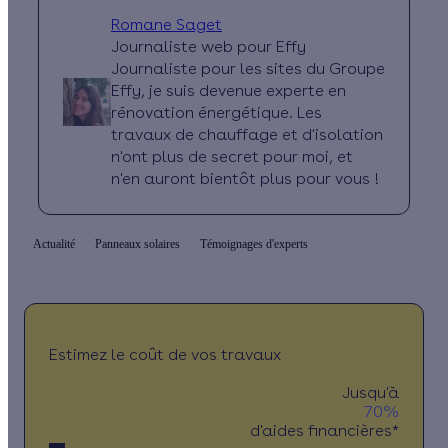
Romane Saget
Journaliste web pour Effy
Journaliste pour les sites du Groupe
Effy, je suis devenue experte en
rénovation énergétique. Les
travaux de chauffage et d'isolation
n'ont plus de secret pour moi, et
n'en auront bientôt plus pour vous !
Actualité
Panneaux solaires
Témoignages d'experts
Estimez le coût de vos travaux
Jusqu'à
70%
d'aides financières*