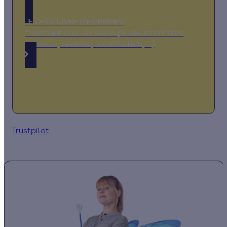
JE DÉCOUVRE MES PRIMES
*Montant calculé selon plusieurs critères
(travaux, revenus, localisation, …)
Trustpilot