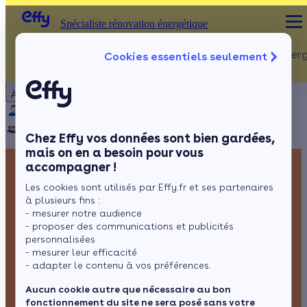
Spécialiste rénovation énergétique
Rénovation Ener
Cookies essentiels seulement
Spécialiste rénovation énergétique
Particulier
Artisan / installateur
Entreprise / collectivité
À propos
ISOLATION
Qui sommes-nous ?
Pourquoi Effy ?
Notre mission
Combles
Notre équipe
Rejoignez-nous
Presse
Chez Effy vos données sont bien gardées,
Murs
mais on en a besoin pour vous
accompagner !
Fenêtres
Les cookies sont utilisés par Effy.fr et ses partenaires
Sols
à plusieurs fins :
- mesurer notre audience
- proposer des communications et publicités
personnalisées
- mesurer leur efficacité
- adapter le contenu à vos préférences.
Aucun cookie autre que nécessaire au bon
fonctionnement du site ne sera posé sans votre