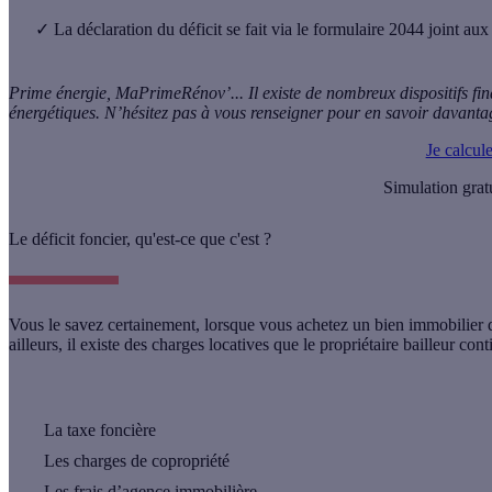
✓
La déclaration du déficit se fait via le formulaire 2044 joint aux j
Prime énergie, MaPrimeRénov’... Il existe de nombreux dispositifs fi
énergétiques. N’hésitez pas à vous renseigner pour en savoir davanta
Je calcul
Simulation grat
Le déficit foncier, qu'est-ce que c'est ?
Vous le savez certainement, lorsque vous achetez un bien immobilier da
ailleurs, il existe des
charges locatives
que le propriétaire bailleur co
La taxe foncière
Les charges de copropriété
Les frais d’agence immobilière