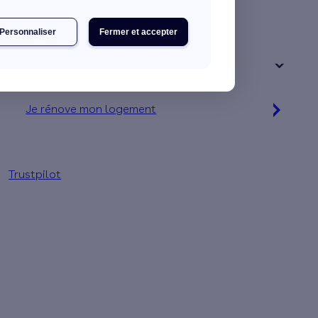
Une maison
Un appartement
Personnaliser
Fermer et accepter
Votre logement a été construit :
+ de 15 ans
Je rénove mon logement
Jusqu'à 32 000 € d'aides financières
Trustpilot