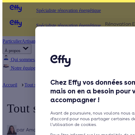
Spécialiste rénovation énergétique
Rénovation E
Spécialiste rénovation énergétique
Particulier
Artisan / installateur
Entreprise / collectivité
ISOLATIO
À propos
Comb
Qui sommes-nous ?
Pourquoi Effy ?
Notre mission
Murs
Notre équipe
Rejoignez-nous
Presse
Fenêt
Chez Effy vos données son
Sols
Accueil
Tout savoir sur la rénovation énergétique de ...
Tout sav
mais on en a besoin pour 
accompagner !
Tout savoir sur le déficit
Avant de poursuivre, nous voulons nous a
d’accord pour nous partager certaines d
l’utilisation de cookies.
par
Amandine Martinet
4 min de lecture