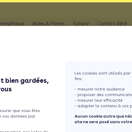
nergétique
Aides & Primes
Solaire
Confort d'été
N
CHAUFFAGE
Kit solaire plug & p
Climatis
Aides chaudière
les
Pompe à chaleur
Panneaux solaires
Climatis
Aides rénovation toiture
photovoltaïques
Poêle
Aides combles perdus
Film sol
Système solaire co
MaPrimeRénov' poêle à granulés
res
Chaudière
Les cookies sont utilisés par 
Aides chauffe-eau
Pergola
Chauffe-eau solair
fins :
t bien gardées,
thermodynamique
Chauffe-eau thermodyn
oir sur le déficit foncier
Store b
vous
Batterie panneaux 
- mesurer notre audience
Dépannage chauffage
- proposer des communicatio
- mesurer leur efficacité
 foncier
- adapter le contenu à vos p
ssurer que vous êtes
e vos données par
Aucun cookie autre que né
site ne sera posé sans votr