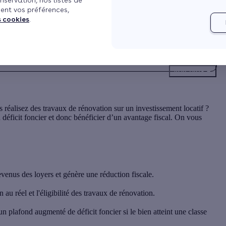
nservation, nos listes de
ent vos préférences,
s cookies
.
Voir plus
réalisez des travaux de rénovation sur un investissement locatif ?
déficit foncier et donc bénéficier d’un avantage fiscal. On vous
evenus des loyers et génère une réduction fiscale.
au réel et l'éligibilité des travaux de rénovation.
 plafond augmenté de déficit foncier si le bien atteint une classe