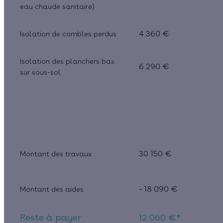
eau chaude sanitaire)
4 360 €
Isolation de combles perdus
Isolation des planchers bas
6 290 €
sur sous-sol
30 150 €
Montant des travaux
- 18 090 €
Montant des aides
Reste à payer
12 060 €*