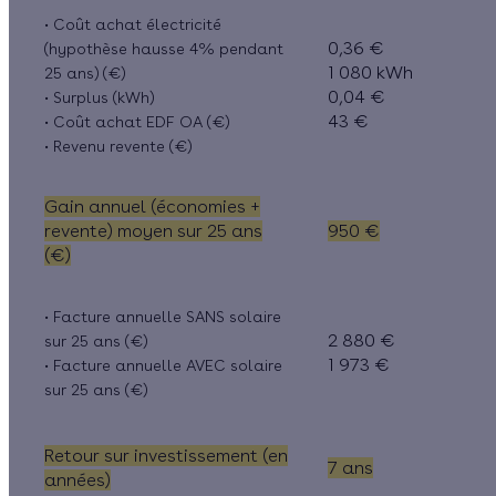
• Coût achat électricité
0,36 €
(hypothèse hausse 4% pendant
1 080 kWh
25 ans) (€)
0,04 €
• Surplus (kWh)
43 €
• Coût achat EDF OA (€)
• Revenu revente (€)
Gain annuel (économies +
revente) moyen sur 25 ans
950 €
(€)
• Facture annuelle SANS solaire
2 880 €
sur 25 ans (€)
1 973 €
• Facture annuelle AVEC solaire
sur 25 ans (€)
Retour sur investissement (en
7 ans
années)