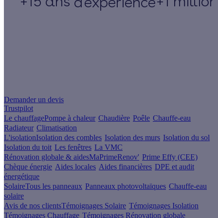
+15 ans
+1 millio
d'expérience
Un projet de rénovation énergétique ?
Demander un devis
Trustpilot
Le chauffage
Pompe à chaleur
Chaudière
Poêle
Chauffe-eau
Radiateur
Climatisation
L'isolation
Isolation des combles
Isolation des murs
Isolation du sol
Isolation du toit
Les fenêtres
La VMC
Rénovation globale & aides
MaPrimeRenov'
Prime Effy (CEE)
Chèque énergie
Aides locales
Aides financières
DPE et audit
énergétique
Solaire
Tous les panneaux
Panneaux photovoltaïques
Chauffe-eau
solaire
Avis de nos clients
Témoignages Solaire
Témoignages Isolation
Témoignages Chauffage
Témoignages Rénovation globale