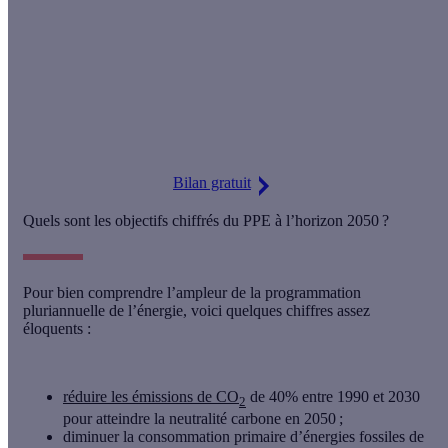
Réalisez un bilan énergétique gratuit
en 5 minutes
Identifiez les travaux d'économies d'énergie adaptés à votre
logement.
Détails et conditions
Bilan gratuit
Quels sont les objectifs chiffrés du PPE à l’horizon 2050 ?
Pour bien comprendre l’ampleur de la
programmation
pluriannuelle de l’énergie
, voici quelques chiffres assez
éloquents :
réduire les émissions de CO
de 40% entre 1990 et 2030
2
pour atteindre la neutralité carbone en 2050 ;
diminuer la consommation primaire d’énergies fossiles de