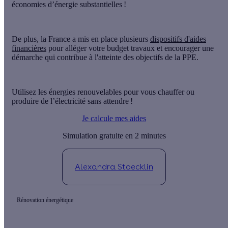
économies d’énergie substantielles !
De plus, la France a mis en place plusieurs
dispositifs d'aides
financières
pour alléger votre budget travaux et encourager une
démarche qui contribue à l'
atteinte des objectifs de la PPE
.
Utilisez les énergies renouvelables pour vous chauffer ou
produire de l’électricité sans attendre !
Je calcule mes aides
Simulation gratuite en 2 minutes
Alexandra Stoecklin
Rénovation énergétique