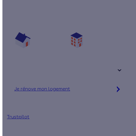
Prêt(e) à améliorer votre confort thermique ?
Vos travaux concernent :
Une maison
Un appartement
Votre logement a été construit :
+ de 15 ans
Je rénove mon logement
Jusqu'à 32 000 € d'aides financières
Trustpilot