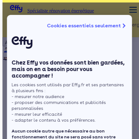
Spécialiste rénovation énergétique
Rénovation Ener
Cookies essentiels seulement
Spécialiste rénovation énergétique
Particulier
Artisan / installateur
Entreprise / collectivité
À propos
ISOLATION
Qui sommes-nous ?
Pourquoi Effy ?
Notre mission
Combles
Notre équipe
Rejoignez-nous
Presse
Chez Effy vos données sont bien gardées,
Murs
mais on en a besoin pour vous
accompagner !
Fenêtres
PPE : le plan d’action
Les cookies sont utilisés par Effy.fr et ses partenaires
Sols
pour atteindre la
à plusieurs fins :
- mesurer notre audience
neutralité carbone en
- proposer des communications et publicités
personnalisées
- mesurer leur efficacité
2050
- adapter le contenu à vos préférences.
Aucun cookie autre que nécessaire au bon
fonctionnement du site ne sera posé sans votre