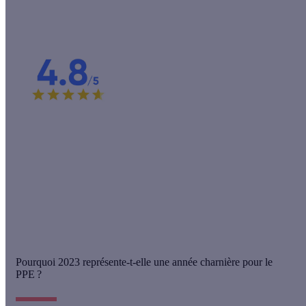
Une raison de plus de nous choisir !
C'est la note que nos clients conquis attribuent à nos
professionnels ! Choisir Effy, c'est choisir des artisans de
confiance pour des travaux de qualité.
Étude réalisée en 2024 auprès de 9 763 clients Effy.
Pourquoi 2023 représente-t-elle une année charnière pour le
PPE ?