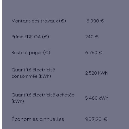
Montant des travaux (€)
6 990 €
Prime EDF OA (€)
240 €
Reste à payer (€)
6 750 €
Quantité électricité
2 520 kWh
consommée (kWh)
Quantité électricité achetée
5 480 kWh
(kWh)
Économies annuelles
907,20 €