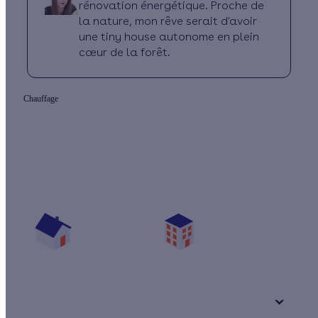
rénovation énergétique. Proche de
la nature, mon rêve serait d'avoir
une tiny house autonome en plein
cœur de la forêt.
Chauffage
Quelles aides pour mon projet chauffage ?
Vos travaux concernent :
Une maison
Un appartement
Votre logement a été construit :
+ de 15 ans