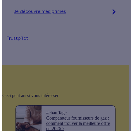
Je découvre mes primes
Jusqu'à 16 560 € d'aides financières
Trustpilot
Ceci peut aussi vous intéresser
#chauffage
Comparateur fournisseurs de gaz :
comment trouver la meilleure offre
en 2026 ?