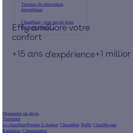
Travaux de rénovation
énergétique
Chauffage : tout savoir pour
Effy
être bien chez s ...
+15 ans
+1 millio
d'expérience
Un projet de rénovation énergétique ?
Demander un devis
Trustpilot
Le chauffage
Pompe à chaleur
Chaudière
Poêle
Chauffe-eau
Radiateur
Climatisation