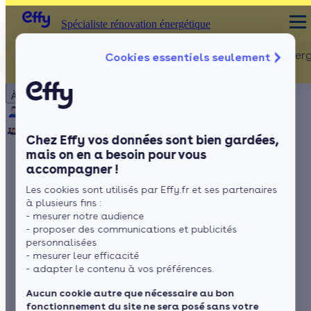
Spécialiste rénovation énergétique
Rénovation Ener
Cookies essentiels seulement
Spécialiste rénovation énergétique
Particulier
Artisan / installateur
Entreprise / collectivité
À propos
ISOLATION
Qui sommes-nous ?
Pourquoi Effy ?
Notre mission
Combles
Notre équipe
Rejoignez-nous
Presse
Chez Effy vos données sont bien gardées,
Murs
mais on en a besoin pour vous
accompagner !
Fenêtres
Qu’est-ce que le
Les cookies sont utilisés par Effy.fr et ses partenaires
Sols
plancher rayonnant
à plusieurs fins :
- mesurer notre audience
électrique ?
- proposer des communications et publicités
personnalisées
- mesurer leur efficacité
- adapter le contenu à vos préférences.
par
Mariana Gonçalves
5 min de lecture
Aucun cookie autre que nécessaire au bon
fonctionnement du site ne sera posé sans votre