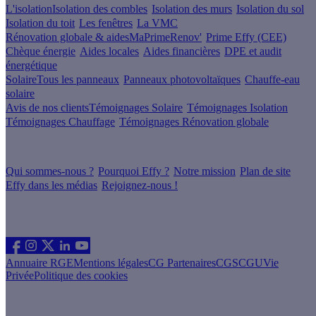
L'isolation
Isolation des combles
Isolation des murs
Isolation du sol
Isolation du toit
Les fenêtres
La VMC
Rénovation globale & aides
MaPrimeRenov'
Prime Effy (CEE)
Chèque énergie
Aides locales
Aides financières
DPE et audit
énergétique
Solaire
Tous les panneaux
Panneaux photovoltaïques
Chauffe-eau
solaire
Avis de nos clients
Témoignages Solaire
Témoignages Isolation
Témoignages Chauffage
Témoignages Rénovation globale
À propos
Qui sommes-nous ?
Pourquoi Effy ?
Notre mission
Plan de site
Effy dans les médias
Rejoignez-nous !
Les sites du groupe Effy
Suivez nous
Annuaire RGE
Mentions légales
CG Partenaires
CGS
CGU
Vie
Privée
Politique des cookies
Vous êtes un artisan RGE ?