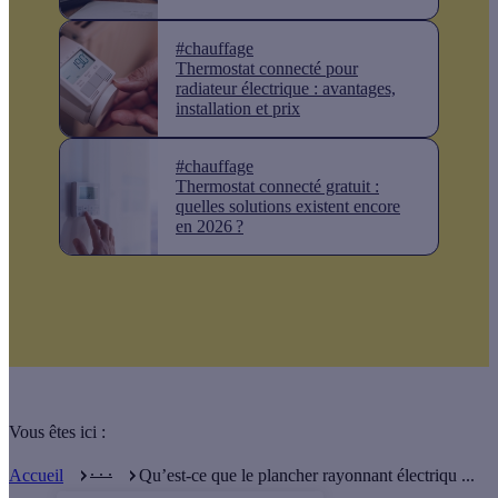
#chauffage
Thermostat connecté pour
radiateur électrique : avantages,
installation et prix
#chauffage
Thermostat connecté gratuit :
quelles solutions existent encore
en 2026 ?
Vous êtes ici :
. . .
Accueil
Qu’est-ce que le plancher rayonnant électriqu ...