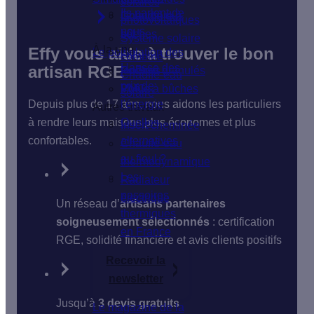
solaires
Ils parlent de
Isolation du
Chaudière à
photovoltaïques
nous
sol
bûches
Système solaire
À la une
Effy vous aide à trouver le bon
Le poêle
Isolation des
combiné
Hausse des
artisan RGE
fenêtres
Poêle à granulés
Chauffe-eau
prix de
VMC
Poêle à bûches
solaire
Depuis plus de 17 ans, nous aidons les particuliers
l'énergie
Autres travaux
à rendre leurs maisons plus économes et plus
Quelles
Insert cheminée
confortables.
alternatives
Chauffe-eau
au fioul ?
thermodynamique
Les
Radiateur
passoires
électrique
Un réseau d’
artisans partenaires
thermiques
soigneusement sélectionnés
: certification
en France
RGE, solidité financière et avis clients positifs
Recevoir la
newsletter
Jusqu’à
3 devis gratuits
Le magazine de la