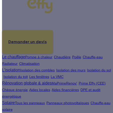
Un projet de rénovation énergétique ?
Demander un devis
Le chauffage
Pompe à chaleur
Chaudière
Poêle
Chauffe-eau
Radiateur
Climatisation
L'isolation
Isolation des combles
Isolation des murs
Isolation du sol
Isolation du toit
Les fenêtres
La VMC
Rénovation globale & aides
MaPrimeRenov'
Prime Effy (CEE)
Chèque énergie
Aides locales
Aides financières
DPE et audit
énergétique
Solaire
Tous les panneaux
Panneaux photovoltaïques
Chauffe-eau
solaire