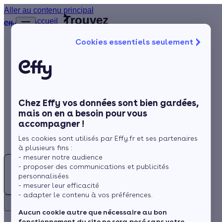
Aller au contenu principal
Trouvez
Accueil
le
…
Afficher
Cookies essentiels seulement
les
meilleur
éléments
Isolation
Installateur
masqués
du fil
de
Chauffage
d’Ariane
fenêtres
Solaire
(65)
Hautes-Pyrénées
Chez Effy vos données sont bien gardées,
Rénovation globale
mais on en a besoin pour vous
accompagner !
Aides et Primes
Les cookies sont utilisés par Effy.fr et ses partenaires
Actualités
à plusieurs fins :
- mesurer notre audience
- proposer des communications et publicités
Espace Client
personnalisées
Rechercher
- mesurer leur efficacité
- adapter le contenu à vos préférences.
Retour
Besoin d'un Installateur de fenêtres aux Hautes-
Aucun cookie autre que nécessaire au bon
fonctionnement du site ne sera posé sans votre