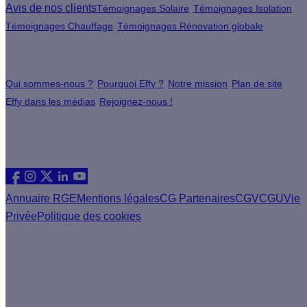
Avis de nos clients
Témoignages Solaire
Témoignages Isolation
Témoignages Chauffage
Témoignages Rénovation globale
À propos
Qui sommes-nous ?
Pourquoi Effy ?
Notre mission
Plan de site
Effy dans les médias
Rejoignez-nous !
Les sites du groupe Effy
Suivez nous
Annuaire RGE
Mentions légales
CG Partenaires
CGV
CGU
Vie
Privée
Politique des cookies
Vous êtes un artisan RGE ?
Devenez partenaire Effy, visitez notre espace dédié aux
artisans