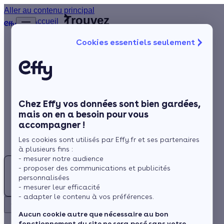
Aller au contenu principal
Trouvez
Accueil
le
…
Afficher
Cookies essentiels seulement
les
meilleur
éléments
Isolation
Installateur
masqués
du fil
de
Chauffage
d’Ariane
fenêtres
Solaire
(34)
Hérault
Chez Effy vos données sont bien gardées,
Rénovation globale
mais on en a besoin pour vous
accompagner !
Aides et Primes
Les cookies sont utilisés par Effy.fr et ses partenaires
Actualités
à plusieurs fins :
- mesurer notre audience
- proposer des communications et publicités
Espace Client
personnalisées
Rechercher
- mesurer leur efficacité
- adapter le contenu à vos préférences.
Retour
Besoin d'un Installateur de fenêtres à l'Hérault (34) ?
Aucun cookie autre que nécessaire au bon
fonctionnement du site ne sera posé sans votre