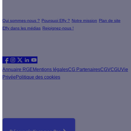
À propos
Qui sommes-nous ?
Pourquoi Effy ?
Notre mission
Plan de site
Effy dans les médias
Rejoignez-nous !
Les sites du groupe Effy
Suivez nous
Annuaire RGE
Mentions légales
CG Partenaires
CGV
CGU
Vie
Privée
Politique des cookies
Vous êtes un artisan RGE ?
Devenez partenaire Effy, visitez notre espace dédié aux
artisans