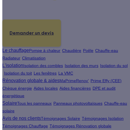
Un projet de rénovation énergétique ?
Demander un devis
Le chauffage
Pompe à chaleur
Chaudière
Poêle
Chauffe-eau
Radiateur
Climatisation
L'isolation
Isolation des combles
Isolation des murs
Isolation du sol
Isolation du toit
Les fenêtres
La VMC
Rénovation globale & aides
MaPrimeRenov'
Prime Effy (CEE)
Chèque énergie
Aides locales
Aides financières
DPE et audit
énergétique
Solaire
Tous les panneaux
Panneaux photovoltaïques
Chauffe-eau
solaire
Avis de nos clients
Témoignages Solaire
Témoignages Isolation
Témoignages Chauffage
Témoignages Rénovation globale