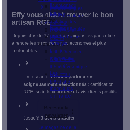
solaires
Ils parlent de
Isolation du
Chaudière à
photovoltaïques
nous
Effy vous aide à trouver le bon
sol
bûches
Système solaire
À la une
artisan RGE
Le poêle
Isolation des
combiné
Hausse des
fenêtres
Poêle à granulés
Chauffe-eau
Depuis plus de 17 ans, nous aidons les particuliers
prix de
VMC
Poêle à bûches
solaire
à rendre leurs maisons plus économes et plus
l'énergie
Autres travaux
confortables.
Quelles
Insert cheminée
alternatives
Chauffe-eau
au fioul ?
thermodynamique
Les
Radiateur
Un réseau d’
artisans partenaires
passoires
électrique
soigneusement sélectionnés
: certification
thermiques
RGE, solidité financière et avis clients positifs
en France
Recevoir la
newsletter
Jusqu’à
3 devis gratuits
Le magazine de la