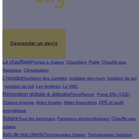
Un projet de rénovation énergétique ?
Demander un devis
Le chauffage
Pompe à chaleur
Chaudière
Poêle
Chauffe-eau
Radiateur
Climatisation
L'isolation
Isolation des combles
Isolation des murs
Isolation du sol
Isolation du toit
Les fenêtres
La VMC
Rénovation globale & aides
MaPrimeRenov'
Prime Effy (CEE)
Chèque énergie
Aides locales
Aides financières
DPE et audit
énergétique
Solaire
Tous les panneaux
Panneaux photovoltaïques
Chauffe-eau
solaire
Avis de nos clients
Témoignages Solaire
Témoignages Isolation