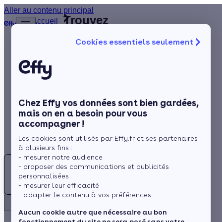
Aller au contenu principal
Trouvez
Accueil
le
…
Afficher
Cookies essentiels seulement
les
meilleur
éléments
Isolation
Installateur
masqués
du fil
de
Chauffage
d’Ariane
fenêtres
Solaire
(44)
Loire-Atlantique
Chez Effy vos données sont bien gardées,
Rénovation globale
mais on en a besoin pour vous
accompagner !
Aides et Primes
Les cookies sont utilisés par Effy.fr et ses partenaires
Actualités
à plusieurs fins :
- mesurer notre audience
- proposer des communications et publicités
Espace Client
personnalisées
Rechercher
- mesurer leur efficacité
- adapter le contenu à vos préférences.
Retour
Besoin d'un Installateur de fenêtres à la Loire-Atlantique
Aucun cookie autre que nécessaire au bon
fonctionnement du site ne sera posé sans votre