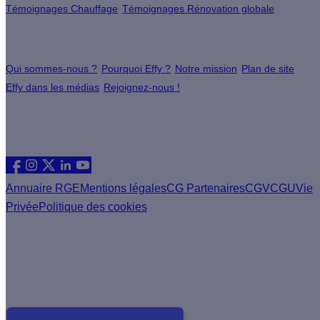
Témoignages Chauffage
Témoignages Rénovation globale
À propos
Qui sommes-nous ?
Pourquoi Effy ?
Notre mission
Plan de site
Effy dans les médias
Rejoignez-nous !
Les sites du groupe Effy
Suivez nous
Annuaire RGE
Mentions légales
CG Partenaires
CGV
CGU
Vie
Privée
Politique des cookies
Vous êtes un artisan RGE ?
Devenez partenaire Effy, visitez notre espace dédié aux
artisans