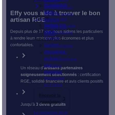
solaires
Ils parlent de
Isolation du
Chaudière à
photovoltaïques
nous
Effy vous aide à trouver le bon
sol
bûches
Système solaire
À la une
artisan RGE
Le poêle
Isolation des
combiné
Hausse des
fenêtres
Poêle à granulés
Chauffe-eau
Depuis plus de 17 ans, nous aidons les particuliers
prix de
VMC
Poêle à bûches
solaire
à rendre leurs maisons plus économes et plus
l'énergie
Autres travaux
confortables.
Quelles
Insert cheminée
alternatives
Chauffe-eau
au fioul ?
thermodynamique
Les
Radiateur
Un réseau d’
artisans partenaires
passoires
électrique
soigneusement sélectionnés
: certification
thermiques
RGE, solidité financière et avis clients positifs
en France
Recevoir la
newsletter
Jusqu’à
3 devis gratuits
Le magazine de la