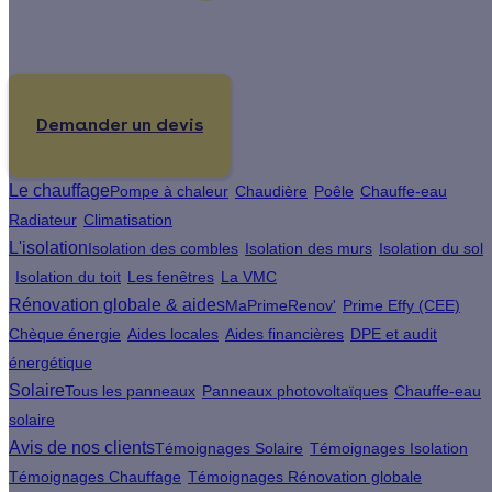
Un projet de rénovation énergétique ?
Demander un devis
Le chauffage
Pompe à chaleur
Chaudière
Poêle
Chauffe-eau
Radiateur
Climatisation
L'isolation
Isolation des combles
Isolation des murs
Isolation du sol
Isolation du toit
Les fenêtres
La VMC
Rénovation globale & aides
MaPrimeRenov'
Prime Effy (CEE)
Chèque énergie
Aides locales
Aides financières
DPE et audit
énergétique
Solaire
Tous les panneaux
Panneaux photovoltaïques
Chauffe-eau
solaire
Avis de nos clients
Témoignages Solaire
Témoignages Isolation
Témoignages Chauffage
Témoignages Rénovation globale