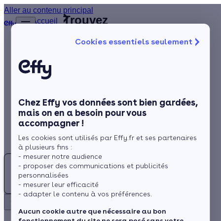
Aller au contenu principal
Trouvez
Accueil
le
…
Afficher
Cookies essentiels seulement
les
meilleur
éléments
Isolation
Installateur
masqués
du fil
de
Chauffage
d’Ariane
fenêtres
Solaire
(45)
Loiret
Chez Effy vos données sont bien gardées,
Rénovation globale
mais on en a besoin pour vous
accompagner !
Aides et Primes
Les cookies sont utilisés par Effy.fr et ses partenaires
Actualités
à plusieurs fins :
- mesurer notre audience
- proposer des communications et publicités
Espace Client
personnalisées
Rechercher
- mesurer leur efficacité
- adapter le contenu à vos préférences.
Retour
Besoin d'un Installateur de fenêtres au Loiret (45) ?
Aucun cookie autre que nécessaire au bon
fonctionnement du site ne sera posé sans votre