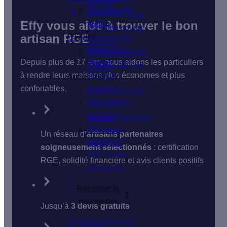
solaires
Ils parlent de
Isolation du
Chaudière à
photovoltaïques
nous
Effy vous aide à trouver le bon
sol
bûches
Système solaire
À la une
artisan RGE
Le poêle
Isolation des
combiné
Hausse des
fenêtres
Poêle à granulés
Chauffe-eau
Depuis plus de 17 ans, nous aidons les particuliers
prix de
VMC
Poêle à bûches
solaire
à rendre leurs maisons plus économes et plus
l'énergie
Autres travaux
confortables.
Quelles
Insert cheminée
alternatives
Chauffe-eau
au fioul ?
thermodynamique
Les
Radiateur
Un réseau d’
artisans partenaires
passoires
électrique
soigneusement sélectionnés
: certification
thermiques
RGE, solidité financière et avis clients positifs
en France
Recevoir la
newsletter
Jusqu’à
3 devis gratuits
Le magazine de la