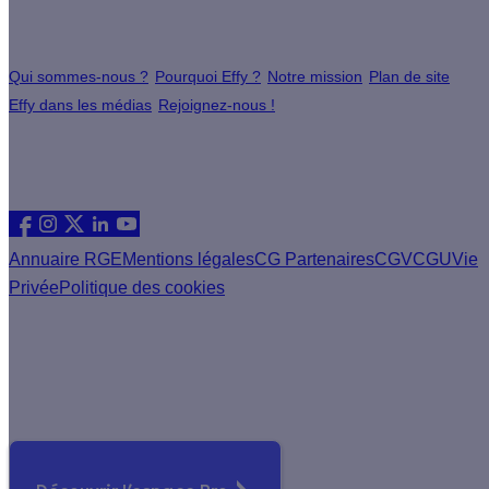
À propos
Qui sommes-nous ?
Pourquoi Effy ?
Notre mission
Plan de site
Effy dans les médias
Rejoignez-nous !
Les sites du groupe Effy
Suivez nous
Annuaire RGE
Mentions légales
CG Partenaires
CGV
CGU
Vie
Privée
Politique des cookies
Vous êtes un artisan RGE ?
Devenez partenaire Effy, visitez notre espace dédié aux
artisans