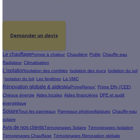
Un projet de rénovation énergétique ?
Demander un devis
Le chauffage
Pompe à chaleur
Chaudière
Poêle
Chauffe-eau
Radiateur
Climatisation
L'isolation
Isolation des combles
Isolation des murs
Isolation du sol
Isolation du toit
Les fenêtres
La VMC
Rénovation globale & aides
MaPrimeRenov'
Prime Effy (CEE)
Chèque énergie
Aides locales
Aides financières
DPE et audit
énergétique
Solaire
Tous les panneaux
Panneaux photovoltaïques
Chauffe-eau
solaire
Avis de nos clients
Témoignages Solaire
Témoignages Isolation
Témoignages Chauffage
Témoignages Rénovation globale