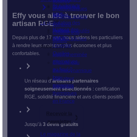
solaires
Ils parlent de
Isolation du
Chaudière à
photovoltaïques
nous
Effy vous aide à trouver le bon
sol
bûches
Système solaire
À la une
artisan RGE
Le poêle
Isolation des
combiné
Hausse des
fenêtres
Poêle à granulés
Chauffe-eau
Depuis plus de 17 ans, nous aidons les particuliers
prix de
VMC
Poêle à bûches
solaire
à rendre leurs maisons plus économes et plus
l'énergie
Autres travaux
confortables.
Quelles
Insert cheminée
alternatives
Chauffe-eau
au fioul ?
thermodynamique
Les
Radiateur
Un réseau d’
artisans partenaires
passoires
électrique
soigneusement sélectionnés
: certification
thermiques
RGE, solidité financière et avis clients positifs
en France
Recevoir la
newsletter
Jusqu’à
3 devis gratuits
Le magazine de la