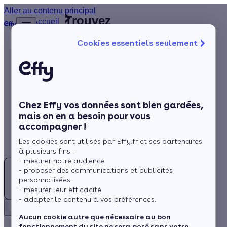
Aller au contenu principal
Trouvez
Accueil
le
…
Afficher
Cookies essentiels seulement
les
meilleur
éléments
Isolation
Installateur
masqués
du fil
de
Chauffage
d’Ariane
fenêtres
Solaire
(48)
Lozère
Chez Effy vos données sont bien gardées,
Rénovation globale
mais on en a besoin pour vous
accompagner !
Aides et Primes
Les cookies sont utilisés par Effy.fr et ses partenaires
Actualités
à plusieurs fins :
- mesurer notre audience
- proposer des communications et publicités
Espace Client
personnalisées
Rechercher
- mesurer leur efficacité
- adapter le contenu à vos préférences.
Retour
Besoin d'un Installateur de fenêtres à la Lozère (48) ?
Aucun cookie autre que nécessaire au bon
fonctionnement du site ne sera posé sans votre