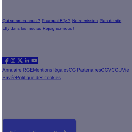
À propos
Qui sommes-nous ?
Pourquoi Effy ?
Notre mission
Plan de site
Effy dans les médias
Rejoignez-nous !
Les sites du groupe Effy
Suivez nous
Annuaire RGE
Mentions légales
CG Partenaires
CGV
CGU
Vie
Privée
Politique des cookies
Vous êtes un artisan RGE ?
Devenez partenaire Effy, visitez notre espace dédié aux
artisans