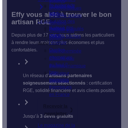
solaires
Ils parlent de
Isolation du
Chaudière à
photovoltaïques
nous
Effy vous aide à trouver le bon
sol
bûches
Système solaire
À la une
artisan RGE
Le poêle
Isolation des
combiné
Hausse des
fenêtres
Poêle à granulés
Chauffe-eau
Depuis plus de 17 ans, nous aidons les particuliers
prix de
VMC
Poêle à bûches
solaire
à rendre leurs maisons plus économes et plus
l'énergie
Autres travaux
confortables.
Quelles
Insert cheminée
alternatives
Chauffe-eau
au fioul ?
thermodynamique
Les
Radiateur
Un réseau d’
artisans partenaires
passoires
électrique
soigneusement sélectionnés
: certification
thermiques
RGE, solidité financière et avis clients positifs
en France
Recevoir la
newsletter
Jusqu’à
3 devis gratuits
Le magazine de la