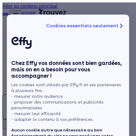
Aller au contenu principal
Trouvez
Accueil
le
…
Afficher
Cookies essentiels seulement
les
meilleur
éléments
Isolation
Installateur
masqués
du fil
de
Chauffage
d’Ariane
fenêtres
Solaire
(56)
Morbihan
Chez Effy vos données sont bien gardées,
Rénovation globale
mais on en a besoin pour vous
accompagner !
Aides et Primes
Les cookies sont utilisés par Effy.fr et ses partenaires
Actualités
à plusieurs fins :
- mesurer notre audience
- proposer des communications et publicités
Espace Client
personnalisées
Rechercher
- mesurer leur efficacité
- adapter le contenu à vos préférences.
Retour
Besoin d'un Installateur de fenêtres au Morbihan (56) ?
Aucun cookie autre que nécessaire au bon
fonctionnement du site ne sera posé sans votre