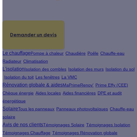
Un projet de rénovation énergétique ?
Demander un devis
Le chauffage
Pompe à chaleur
Chaudière
Poêle
Chauffe-eau
Radiateur
Climatisation
L'isolation
Isolation des combles
Isolation des murs
Isolation du sol
Isolation du toit
Les fenêtres
La VMC
Rénovation globale & aides
MaPrimeRenov'
Prime Effy (CEE)
Chèque énergie
Aides locales
Aides financières
DPE et audit
énergétique
Solaire
Tous les panneaux
Panneaux photovoltaïques
Chauffe-eau
solaire
Avis de nos clients
Témoignages Solaire
Témoignages Isolation
Témoignages Chauffage
Témoignages Rénovation globale