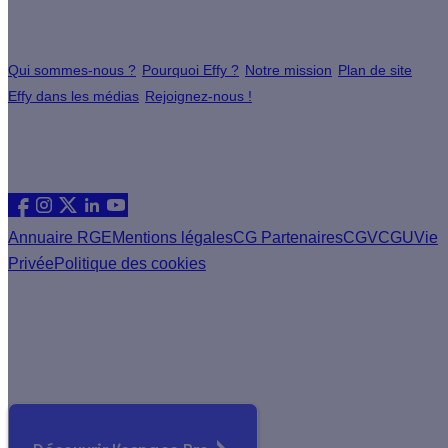
À propos
Qui sommes-nous ?
Pourquoi Effy ?
Notre mission
Plan de site
Effy dans les médias
Rejoignez-nous !
Les sites du groupe Effy
Suivez nous
Annuaire RGE
Mentions légales
CG Partenaires
CGV
CGU
Vie
Privée
Politique des cookies
Vous êtes un artisan RGE ?
Devenez partenaire Effy, visitez notre espace dédié aux
artisans