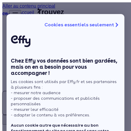
Aller au contenu principal
Trouvez
Accueil
le
…
Afficher
Cookies essentiels seulement
les
meilleur
éléments
Isolation
Installateur
masqués
du fil
de
Chauffage
d’Ariane
fenêtres
Solaire
(90)
Territoire de Belfort
Chez Effy vos données sont bien gardées,
Rénovation globale
mais on en a besoin pour vous
accompagner !
Aides et Primes
Les cookies sont utilisés par Effy.fr et ses partenaires
Actualités
à plusieurs fins :
- mesurer notre audience
- proposer des communications et publicités
Espace Client
personnalisées
Rechercher
- mesurer leur efficacité
- adapter le contenu à vos préférences.
Retour
Besoin d'un Installateur de fenêtres au Territoire de
Aucun cookie autre que nécessaire au bon
fonctionnement du site ne sera posé sans votre