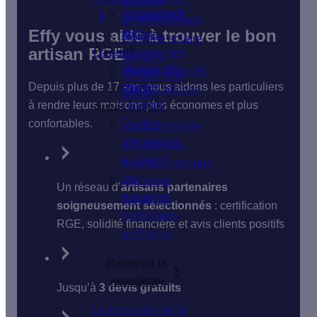
solaires
Ils parlent de
Isolation du
Chaudière à
photovoltaïques
nous
Effy vous aide à trouver le bon
sol
bûches
Système solaire
À la une
artisan RGE
Le poêle
Isolation des
combiné
Hausse des
fenêtres
Poêle à granulés
Chauffe-eau
Depuis plus de 17 ans, nous aidons les particuliers
prix de
VMC
Poêle à bûches
solaire
à rendre leurs maisons plus économes et plus
l'énergie
Autres travaux
confortables.
Quelles
Insert cheminée
alternatives
Chauffe-eau
au fioul ?
thermodynamique
Les
Radiateur
Un réseau d’
artisans partenaires
passoires
électrique
soigneusement sélectionnés
: certification
thermiques
RGE, solidité financière et avis clients positifs
en France
Recevoir la
newsletter
Jusqu’à
3 devis gratuits
Le magazine de la