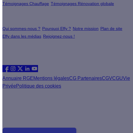
Témoignages Chauffage
Témoignages Rénovation globale
À propos
Qui sommes-nous ?
Pourquoi Effy ?
Notre mission
Plan de site
Effy dans les médias
Rejoignez-nous !
Les sites du groupe Effy
Suivez nous
Annuaire RGE
Mentions légales
CG Partenaires
CGV
CGU
Vie
Privée
Politique des cookies
Vous êtes un artisan RGE ?
Devenez partenaire Effy, visitez notre espace dédié aux
artisans