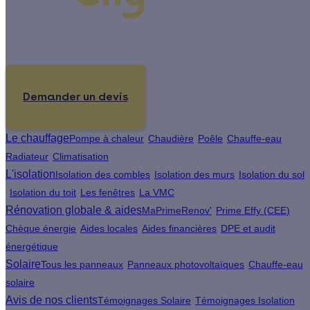
Un projet de rénovation énergétique ?
Demander un devis
Le chauffage
Pompe à chaleur
Chaudière
Poêle
Chauffe-eau
Radiateur
Climatisation
L'isolation
Isolation des combles
Isolation des murs
Isolation du sol
Isolation du toit
Les fenêtres
La VMC
Rénovation globale & aides
MaPrimeRenov'
Prime Effy (CEE)
Chèque énergie
Aides locales
Aides financières
DPE et audit
énergétique
Solaire
Tous les panneaux
Panneaux photovoltaïques
Chauffe-eau
solaire
Avis de nos clients
Témoignages Solaire
Témoignages Isolation