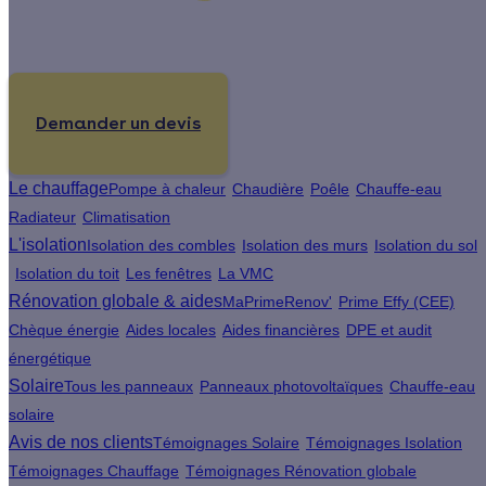
Un projet de rénovation énergétique ?
Demander un devis
Le chauffage
Pompe à chaleur
Chaudière
Poêle
Chauffe-eau
Radiateur
Climatisation
L'isolation
Isolation des combles
Isolation des murs
Isolation du sol
Isolation du toit
Les fenêtres
La VMC
Rénovation globale & aides
MaPrimeRenov'
Prime Effy (CEE)
Chèque énergie
Aides locales
Aides financières
DPE et audit
énergétique
Solaire
Tous les panneaux
Panneaux photovoltaïques
Chauffe-eau
solaire
Avis de nos clients
Témoignages Solaire
Témoignages Isolation
Témoignages Chauffage
Témoignages Rénovation globale