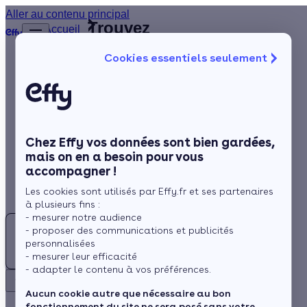
Aller au contenu principal
Trouvez
Accueil
le
…
Afficher
Cookies essentiels seulement
les
meilleur
éléments
Isolation
Installateur
masqués
du fil
de
Chauffage
d’Ariane
fenêtres
Solaire
(95)
Val-d'Oise
Chez Effy vos données sont bien gardées,
Rénovation globale
mais on en a besoin pour vous
accompagner !
Aides et Primes
Les cookies sont utilisés par Effy.fr et ses partenaires
Actualités
à plusieurs fins :
- mesurer notre audience
- proposer des communications et publicités
Espace Client
personnalisées
Rechercher
- mesurer leur efficacité
- adapter le contenu à vos préférences.
Retour
Besoin d'un Installateur de fenêtres au Val-d'Oise (95) ?
Aucun cookie autre que nécessaire au bon
fonctionnement du site ne sera posé sans votre