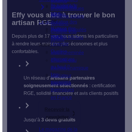
solaires
Ils parlent de
Isolation du
Chaudière à
photovoltaïques
nous
Effy vous aide à trouver le bon
sol
bûches
Système solaire
À la une
artisan RGE
Le poêle
Isolation des
combiné
Hausse des
fenêtres
Poêle à granulés
Chauffe-eau
Depuis plus de 17 ans, nous aidons les particuliers
prix de
VMC
Poêle à bûches
solaire
à rendre leurs maisons plus économes et plus
l'énergie
Autres travaux
confortables.
Quelles
Insert cheminée
alternatives
Chauffe-eau
au fioul ?
thermodynamique
Les
Radiateur
Un réseau d’
artisans partenaires
passoires
électrique
soigneusement sélectionnés
: certification
thermiques
RGE, solidité financière et avis clients positifs
en France
Recevoir la
newsletter
Jusqu’à
3 devis gratuits
Le magazine de la