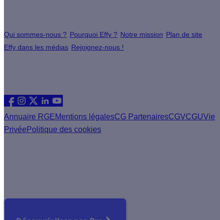
À propos
Qui sommes-nous ?
Pourquoi Effy ?
Notre mission
Plan de site
Effy dans les médias
Rejoignez-nous !
Les sites du groupe Effy
Suivez nous
Annuaire RGE
Mentions légales
CG Partenaires
CGV
CGU
Vie
Privée
Politique des cookies
Vous êtes un artisan RGE ?
Devenez partenaire Effy, visitez notre espace dédié aux
artisans