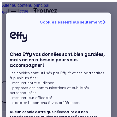
Aller au contenu principal
Trouvez
Accueil
le
…
Afficher
Cookies essentiels seulement
les
meilleur
éléments
Isolation
Installateur
masqués
du fil
de
Chauffage
d’Ariane
panneaux
Solaire
solaires
Ariège
Chez Effy vos données sont bien gardées,
Rénovation globale
(09)
mais on en a besoin pour vous
accompagner !
Aides et Primes
Les cookies sont utilisés par Effy.fr et ses partenaires
Actualités
à plusieurs fins :
- mesurer notre audience
- proposer des communications et publicités
Espace Client
personnalisées
- mesurer leur efficacité
- adapter le contenu à vos préférences.
Rechercher
Retour
Aucun cookie autre que nécessaire au bon
fonctionnement du site ne sera posé sans votre