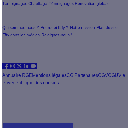
Témoignages Chauffage
Témoignages Rénovation globale
À propos
Qui sommes-nous ?
Pourquoi Effy ?
Notre mission
Plan de site
Effy dans les médias
Rejoignez-nous !
Les sites du groupe Effy
Suivez nous
Annuaire RGE
Mentions légales
CG Partenaires
CGV
CGU
Vie
Privée
Politique des cookies
Vous êtes un artisan RGE ?
Devenez partenaire Effy, visitez notre espace dédié aux
artisans