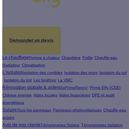
Un projet de rénovation énergétique ?
Demander un devis
Le chauffage
Pompe à chaleur
Chaudière
Poêle
Chauffe-eau
Radiateur
Climatisation
L'isolation
Isolation des combles
Isolation des murs
Isolation du sol
Isolation du toit
Les fenêtres
La VMC
Rénovation globale & aides
MaPrimeRenov'
Prime Effy (CEE)
Chèque énergie
Aides locales
Aides financières
DPE et audit
énergétique
Solaire
Tous les panneaux
Panneaux photovoltaïques
Chauffe-eau
solaire
Avis de nos clients
Témoignages Solaire
Témoignages Isolation