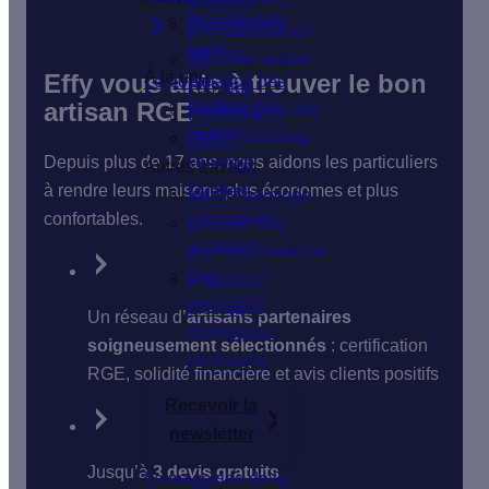
solaires
Ils parlent de
Isolation du
Chaudière à
photovoltaïques
nous
sol
bûches
Système solaire
À la une
Effy vous aide à trouver le bon
Le poêle
Isolation des
combiné
Hausse des
artisan RGE
fenêtres
Poêle à granulés
Chauffe-eau
prix de
VMC
Poêle à bûches
solaire
Depuis plus de 17 ans, nous aidons les particuliers
l'énergie
Autres travaux
à rendre leurs maisons plus économes et plus
Quelles
Insert cheminée
confortables.
alternatives
Chauffe-eau
au fioul ?
thermodynamique
Les
Radiateur
passoires
électrique
Un réseau d’
artisans partenaires
thermiques
soigneusement sélectionnés
: certification
en France
RGE, solidité financière et avis clients positifs
Recevoir la
newsletter
Jusqu’à
3 devis gratuits
Le magazine de la