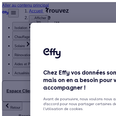
Aller au contenu principal
Trouvez
Accueil
le
…
Afficher
les
meilleur
éléments
Isolation
Installateur
masqués
du fil
de
Chauffage
d’Ariane
panneaux
Solaire
solaires
Indre-et-Loire
Rénovation globale
(37)
Aides et Primes
Chez Effy vos données son
Actualités
mais on en a besoin pour 
accompagner !
Espace Client
Avant de poursuivre, nous voulons nous a
Rechercher
d’accord pour nous partager certaines d
Retour
l’utilisation de cookies.