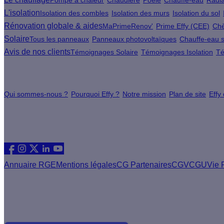
Pompe à chaleur
Chaudière
Poêle
Chauffe-eau
Radia
L'isolation
Isolation des combles
Isolation des murs
Isolation du sol
Rénovation globale & aides
MaPrimeRenov'
Prime Effy (CEE)
Chè
Solaire
Tous les panneaux
Panneaux photovoltaïques
Chauffe-eau s
Avis de nos clients
Témoignages Solaire
Témoignages Isolation
Té
À propos
Qui sommes-nous ?
Pourquoi Effy ?
Notre mission
Plan de site
Effy
Les sites du groupe Effy
Suivez nous
Annuaire RGE
Mentions légales
CG Partenaires
CGV
CGU
Vie 
Vous êtes un artisan RGE ?
Devenez partenaire Effy, visitez notre espace dédié aux artisa