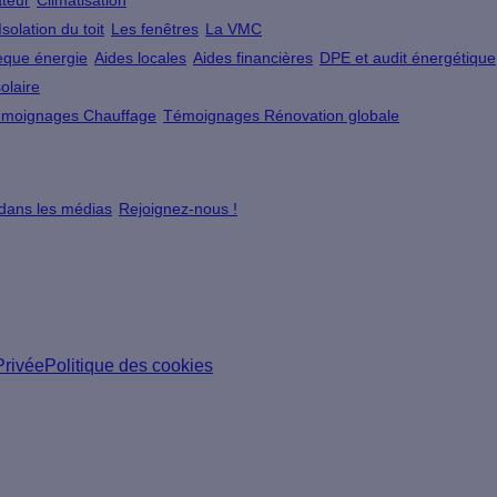
teur
Climatisation
Isolation du toit
Les fenêtres
La VMC
que énergie
Aides locales
Aides financières
DPE et audit énergétique
olaire
moignages Chauffage
Témoignages Rénovation globale
 dans les médias
Rejoignez-nous !
Privée
Politique des cookies
ns