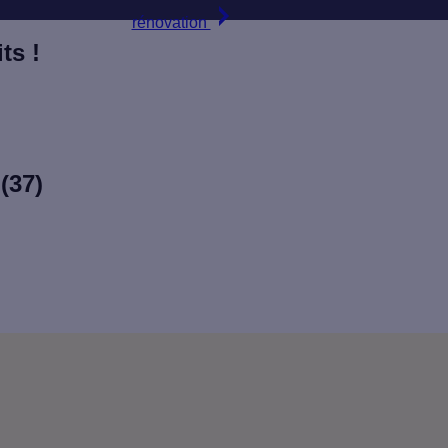
rénovation
ts !
 (37)