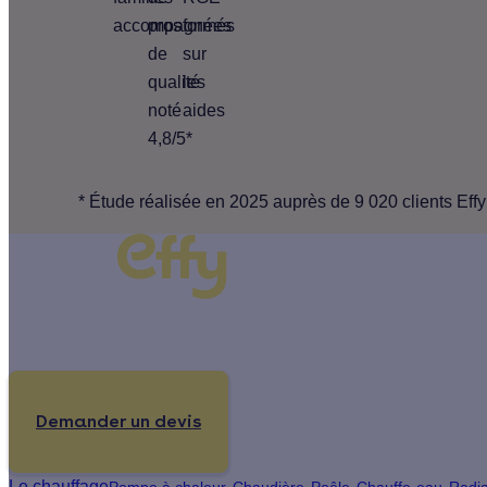
accompagnées
pros
formés
de
sur
qualité
les
noté
aides
4,8/5*
* Étude réalisée en 2025 auprès de 9 020 clients Effy
Un projet de rénovation énergétique ?
Demander un devis
Le chauffage