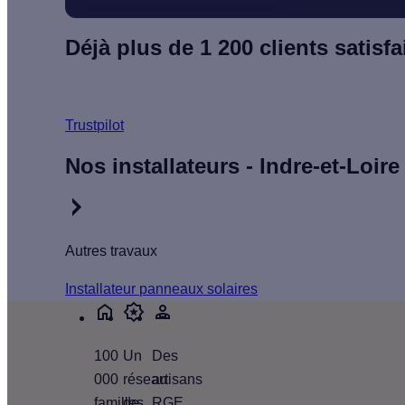
Déjà plus de 1 200 clients satisfai
Trustpilot
Nos installateurs - Indre-et-Loire
Autres travaux
Installateur panneaux solaires
100
Un
Des
000
réseau
artisans
familles
de
RGE