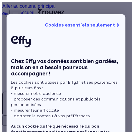
Aller au contenu principal
Trouvez
Accueil
le
…
Afficher
Cookies essentiels seulement
les
meilleur
éléments
Isolation
Installateur
masqués
du fil
de
Chauffage
d’Ariane
panneaux
Solaire
solaires
Lozère
Chez Effy vos données sont bien gardées,
Rénovation globale
(48)
mais on en a besoin pour vous
accompagner !
Aides et Primes
Les cookies sont utilisés par Effy.fr et ses partenaires
Actualités
à plusieurs fins :
- mesurer notre audience
- proposer des communications et publicités
Espace Client
personnalisées
- mesurer leur efficacité
- adapter le contenu à vos préférences.
Rechercher
Retour
Aucun cookie autre que nécessaire au bon
fonctionnement du site ne sera posé sans votre