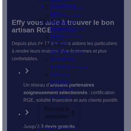
solaires
Ils parlent de
Isolation du
Chaudière à
photovoltaïques
nous
sol
bûches
Système solaire
À la une
Effy vous aide à trouver le bon
Le poêle
Isolation des
combiné
Hausse des
artisan RGE
fenêtres
Poêle à granulés
Chauffe-eau
prix de
VMC
Poêle à bûches
solaire
Depuis plus de 17 ans, nous aidons les particuliers
l'énergie
Autres travaux
à rendre leurs maisons plus économes et plus
Quelles
Insert cheminée
confortables.
alternatives
Chauffe-eau
au fioul ?
thermodynamique
Les
Radiateur
passoires
électrique
Un réseau d’
artisans partenaires
thermiques
soigneusement sélectionnés
: certification
en France
RGE, solidité financière et avis clients positifs
Recevoir la
newsletter
Jusqu’à
3 devis gratuits
Le magazine de la