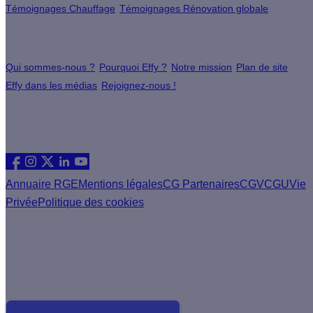
Témoignages Chauffage
Témoignages Rénovation globale
À propos
Qui sommes-nous ?
Pourquoi Effy ?
Notre mission
Plan de site
Effy dans les médias
Rejoignez-nous !
Les sites du groupe Effy
Suivez nous
Annuaire RGE
Mentions légales
CG Partenaires
CGV
CGU
Vie
Privée
Politique des cookies
Vous êtes un artisan RGE ?
Devenez partenaire Effy, visitez notre espace dédié aux
artisans