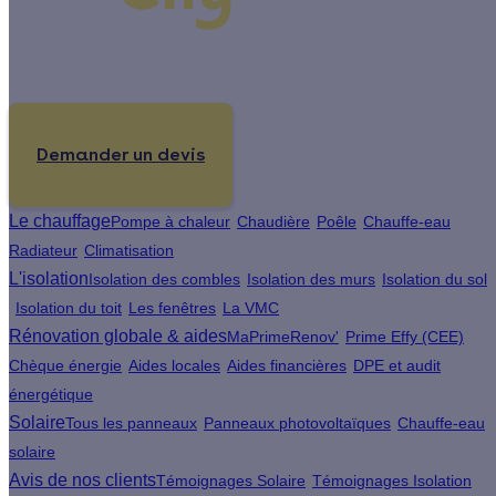
Un projet de rénovation énergétique ?
Demander un devis
Le chauffage
Pompe à chaleur
Chaudière
Poêle
Chauffe-eau
Radiateur
Climatisation
L'isolation
Isolation des combles
Isolation des murs
Isolation du sol
Isolation du toit
Les fenêtres
La VMC
Rénovation globale & aides
MaPrimeRenov'
Prime Effy (CEE)
Chèque énergie
Aides locales
Aides financières
DPE et audit
énergétique
Solaire
Tous les panneaux
Panneaux photovoltaïques
Chauffe-eau
solaire
Avis de nos clients
Témoignages Solaire
Témoignages Isolation