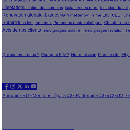
Pompe à chaleur
Chaudière
Poêle
Chauffe-eau
Radia
L'isolation
Isolation des combles
Isolation des murs
Isolation du sol
Rénovation globale & aides
MaPrimeRenov'
Prime Effy (CEE)
Chè
Solaire
Tous les panneaux
Panneaux photovoltaïques
Chauffe-eau s
Avis de nos clients
Témoignages Solaire
Témoignages Isolation
Té
À propos
Qui sommes-nous ?
Pourquoi Effy ?
Notre mission
Plan de site
Effy
Les sites du groupe Effy
Suivez nous
Annuaire RGE
Mentions légales
CG Partenaires
CGV
CGU
Vie 
Vous êtes un artisan RGE ?
Devenez partenaire Effy, visitez notre espace dédié aux artisa