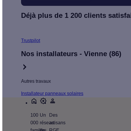
Déjà plus de 1 200 clients satisfai
Trustpilot
Nos installateurs - Vienne (86)
Autres travaux
Installateur panneaux solaires
100
Un
Des
000
réseau
artisans
familles
de
RGE