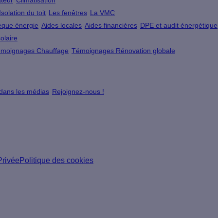
teur
Climatisation
Isolation du toit
Les fenêtres
La VMC
que énergie
Aides locales
Aides financières
DPE et audit énergétique
olaire
moignages Chauffage
Témoignages Rénovation globale
 dans les médias
Rejoignez-nous !
Privée
Politique des cookies
ns