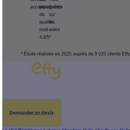
accompagnées
pros
formés
de
sur
qualité
les
noté
aides
4,8/5*
* Étude réalisée en 2025 auprès de 9 020 clients Effy
Un projet de rénovation énergétique ?
Demander un devis
Le chauffage