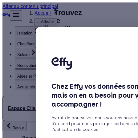
Aller au contenu principal
Trouvez
Accueil
le
…
Afficher
les
meilleur
éléments
Isolation
Installateur
masqués
du fil
de
Chauffage
d’Ariane
panneaux
Solaire
solaires
Vienne
Rénovation globale
(86)
Aides et Primes
Chez Effy vos données son
Actualités
mais on en a besoin pour 
accompagner !
Espace Client
Avant de poursuivre, nous voulons nous a
Rechercher
d’accord pour nous partager certaines d
Retour
l’utilisation de cookies.