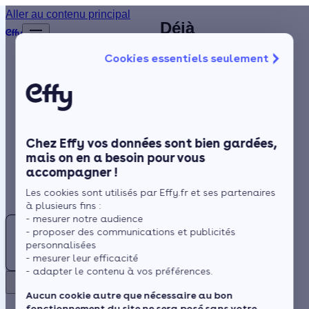
Chauffagiste
Aller au contenu principal
Déjà
Accueil
agréé RGE à
plus de
Annuaire
Cookies essentiels seulement
1 200
Cusset :
Poêle à bois
Isolation
clients
contactez
satisfaits
Chauffage
votre
!
Solaire
installateur de
Chez Effy vos données sont bien gardées,
Rénovation globale
poêle dans
mais on en a besoin pour vous
accompagner !
Trustpilot
Aides et Primes
votre secteur
Rechercher
Les cookies sont utilisés par Effy.fr et ses partenaires
Actualités
à plusieurs fins :
- mesurer notre audience
Poêle
- proposer des communications et publicités
à
Espace Client
personnalisées
Un système de
bois :
- mesurer leur efficacité
chauffage bien conçu et
- adapter le contenu à vos préférences.
Trouvez
adapté aux conditions
Retour
votre
Aucun cookie autre que nécessaire au bon
climatiques est
fonctionnement du site ne sera posé sans votre