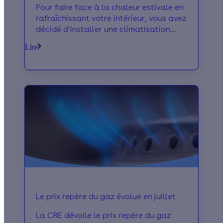
Pour faire face à la chaleur estivale en
rafraîchissant votre intérieur, vous avez
décidé d’installer une climatisation
réversible, mais vous ne savez pas vers
Lire
quel modèle vous tourner ? On vous
donne nos meilleurs conseils pour
comprendre lequel correspondra à vos
besoins.
Le prix repère du gaz évolue en juillet
La CRE dévoile le prix repère du gaz