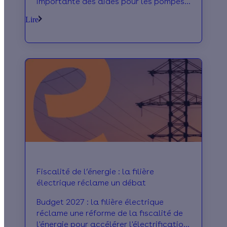
importante des aides pour les pompes
à chaleur. À partir du 1er septembre
Lire
2026, la bonification de la prime CEE
appelée “Coup de pouce Chauffage”
sera en effet réservée à certains
modèles de pompes à chaleur en
fonction de critères industriels. Objectif
affiché : soutenir la production
européenne et favoriser les
équipements de qualité. On vous
explique ce que ça change pour les
professionnels de la rénovation
énergétique.
Fiscalité de l’énergie : la filière
électrique réclame un débat
Budget 2027 : la filière électrique
réclame une réforme de la fiscalité de
l'énergie pour accélérer l'électrification