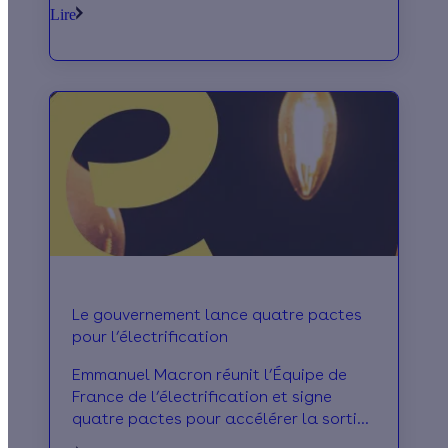
avec ceux qui partagent votre quartier.
Lire
Pourquoi ne pas en profiter pour parler
de votre projet de rénovation
énergétique ! On vous conseille 4 sujets
à aborder avec vos voisins avant de
démarrer vos travaux.
Le gouvernement lance quatre pactes
pour l’électrification
Emmanuel Macron réunit l’Équipe de
France de l’électrification et signe
quatre pactes pour accélérer la sortie
des énergies fossiles.