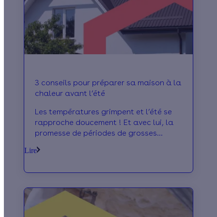
Nouvelles règles, opportunités : on fait
le tour.
3 conseils pour préparer sa maison à la
chaleur avant l’été
Les températures grimpent et l’été se
rapproche doucement ! Et avec lui, la
promesse de périodes de grosses
chaleurs. Pour profiter d'un intérieur
Lire
confortable pendant toute la période
estivale, c'est dès maintenant qu'il faut
faire les bons choix pour sa maison. On
vous donne nos 3 conseils pour passer
l'été au frais.