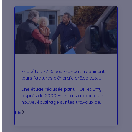
Enquête : 77% des Français réduisent
leurs factures d'énergie grâce aux
travaux
Une étude réalisée par l’IFOP et Effy
auprès de 2000 Français apporte un
nouvel éclairage sur les travaux de
rénovation énergétique. Motivations,
Lire
satisfaction et recours aux aides : on
fait le tour des chiffres les plus
intéressants.