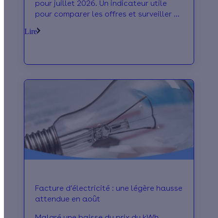
pour juillet 2026. Un indicateur utile
pour comparer les offres et surveiller sa
facture.
Lire
Facture d’électricité : une légère hausse
attendue en août
Malgré une baisse du prix du kWh,