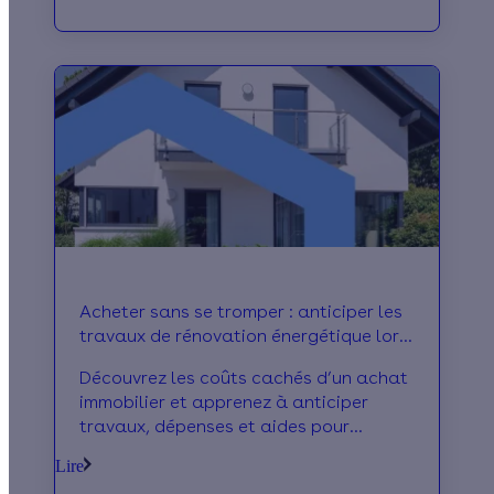
énergétique, certains dispositifs vous
permettent de bénéficier d'avantages :
on vous explique.
Acheter sans se tromper : anticiper les
travaux de rénovation énergétique lors
de l’achat
Découvrez les coûts cachés d’un achat
immobilier et apprenez à anticiper
travaux, dépenses et aides pour
acheter sans mauvaise surprise.
Lire