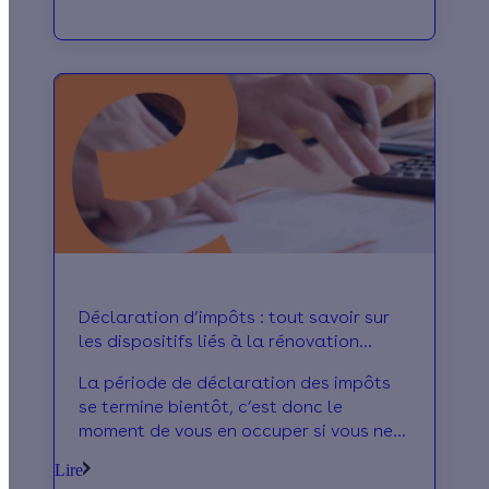
canicule n’est pas la seule
préoccupation : les Français veulent
aussi des logements plus confortables
et mieux adaptés aux aléas
climatiques (humidité, tempêtes,
infiltrations, etc.). C’est ce que révèle le
Baromètre Qualitel 2025, une enquête
menée auprès de 3 680 Français.
Déclaration d’impôts : tout savoir sur
les dispositifs liés à la rénovation
énergétique
La période de déclaration des impôts
se termine bientôt, c’est donc le
moment de vous en occuper si vous ne
l’avez pas encore fait ! Si vous avez
Lire
réalisé des travaux de rénovation