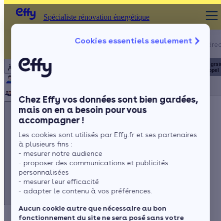
Spécialiste rénovation énergétique
Appelez-nous !
Cookies essentiels seulement
Spécialiste rénovation énergétique
du lundi au vendred
Particulier
Artisan / installateur
Entreprise / collectivité
8h à 19h
3456
Service grat
À propos
+ prix appel
Qui sommes-nous ?
Pourquoi Effy ?
Notre mission
Notre équipe
Rejoignez-nous
Presse
Chez Effy vos données sont bien gardées,
mais on en a besoin pour vous
accompagner !
Les cookies sont utilisés par Effy.fr et ses partenaires
à plusieurs fins :
Appelez-nous !
- mesurer notre audience
du lundi au vendredi - 8h à 19h
- proposer des communications et publicités
personnalisées
3456
Service gratuit
+ prix appel
- mesurer leur efficacité
- adapter le contenu à vos préférences.
Aucun cookie autre que nécessaire au bon
fonctionnement du site ne sera posé sans votre