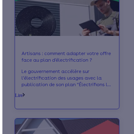
Artisans : comment adapter votre offre
face au plan d'électrification ?
Le gouvernement accélère sur
l’électrification des usages avec la
publication de son plan “Électrifions la
France”. L’objectif : basculer
Lire
massivement la consommation des
énergies fossiles vers l’électricité. De
nombreuses mesures vont être mises en
œuvre prochainement dans le
transport et le logement, et auront un
impact pour les professionnels du BTP.