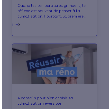
rester au frais cet été ?
Quand les températures grimpent, le
réflexe est souvent de penser à la
climatisation. Pourtant, la première
étape consiste souvent à empêcher la
Lire
chaleur d'entrer. Les protections
solaires extérieures et les films pour
vitrages permettent justement d'agir à
la source, avant que les rayons du
soleil ne réchauffent les pièces. Pour s’y
retrouver parmi les solutions
existantes, et choisir la plus adaptée à
votre logement, suivez le guide !
4 conseils pour bien choisir sa
climatisation réversible