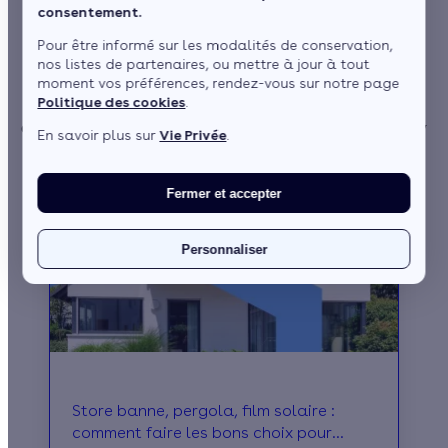
Toute l'actualité de la
consentement.
rénovation énergétique !
Pour être informé sur les modalités de conservation,
nos listes de partenaires, ou mettre à jour à tout
moment vos préférences, rendez-vous sur notre page
Toutes les dernières informations au sujet de la rénovation
Politique des cookies
.
énergétique : règlementations, tendances marché, idées reçues,
conseils pour la maison et les professionnels... Le magazine Effy
En savoir plus sur
Vie Privée
.
c'est LE rendez-vous de l'information !
Fermer et accepter
Personnaliser
Store banne, pergola, film solaire :
comment faire les bons choix pour