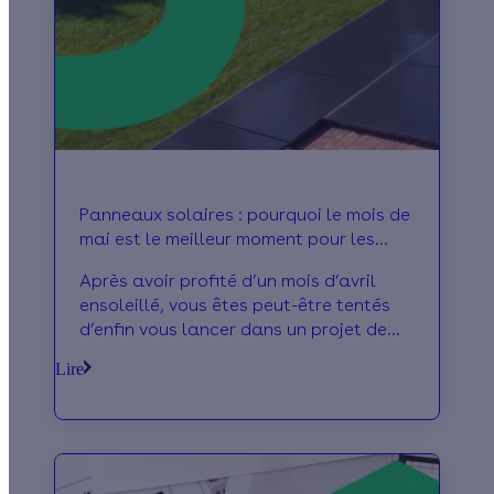
vous avez plusieurs moyens de faire vos
factures : on vous donne toutes nos
astuces !
Panneaux solaires : pourquoi le mois de
mai est le meilleur moment pour les
installer ?
Après avoir profité d’un mois d’avril
ensoleillé, vous êtes peut-être tentés
d’enfin vous lancer dans un projet de
panneaux solaires. Justement, le mois
Lire
de mai est le meilleur mois pour équiper
votre toiture d'une installation
photovoltaïque et commencer à
produire votre propre électricité. On
vous explique !