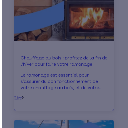
agglomérations.
Chauffage au bois : profitez de la fin de
l’hiver pour faire votre ramonage
Le ramonage est essentiel pour
s’assurer du bon fonctionnement de
votre chauffage au bois, et de votre
sécurité. Alors que l’hiver touche à sa
Lire
fin, on vous explique pourquoi c’est le
bon moment pour s’en occuper !