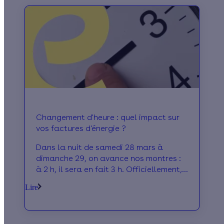
Changement d'heure : quel impact sur
vos factures d'énergie ?
Dans la nuit de samedi 28 mars à
dimanche 29, on avance nos montres :
à 2 h, il sera en fait 3 h. Officiellement,
le passage à l’heure d’été a été
Lire
instauré pour faire des économies
d’énergie… mais est-ce toujours vrai
aujourd’hui ? On démêle le vrai du faux.