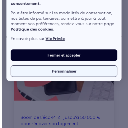
Toute l'actualité de la
consentement.
rénovation énergétique !
Pour être informé sur les modalités de conservation,
nos listes de partenaires, ou mettre à jour à tout
moment vos préférences, rendez-vous sur notre page
Toutes les dernières informations au sujet de la rénovation
Politique des cookies
.
énergétique : règlementations, tendances marché, idées reçues,
conseils pour la maison et les professionnels... Le magazine Effy
En savoir plus sur
Vie Privée
.
c'est LE rendez-vous de l'information !
Fermer et accepter
Personnaliser
Boom de l’éco-PTZ : jusqu’à 50 000 €
pour rénover son logement