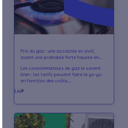
Prix du gaz : une accalmie en avril,
avant une probable forte hausse en
mai
Les consommateurs de gaz le savent
bien : les tarifs peuvent faire le yo-yo
en fonction des coûts
d’approvisionnement. Le printemps est
Lire
habituellement synonyme de repli des
prix du gaz naturel, mais cette année,
avec l’actualité au Moyen-Orient, ils
pourraient bien subir une flambée à
partir du 1er mai. On décrypte ensemble
les différents signaux.