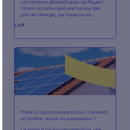
Les tensions géopolitiques au Moyen-
Orient ont provoqué une hausse des
prix de l’énergie, qui impacte les
ménages français. Ces derniers se
Lire
montrent inquiets et voient la nécessité
d'effectuer des changements dans leur
logement pour s'en prémunir : c’est ce
que conclut une étude publiée début
avril. On revient sur ses enseignements.
Prime à l'autoconsommation : comment
en profiter avant sa suppression ?
La prime à l’autoconsommation, une