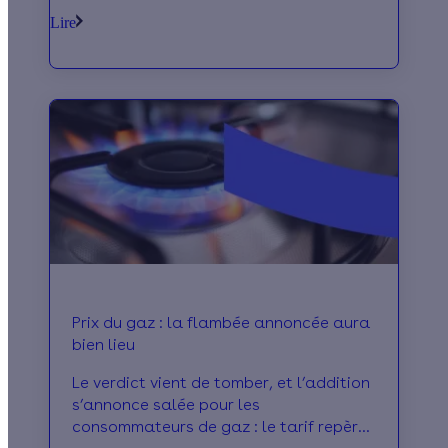
couper votre chauffage. Mais pas que !
Lire
Si vous voulez garder un système de
chauffage en forme pendant de
nombreuses années, quelques réflexes
sont à adopter. On vous dit tout.
Prix du gaz : la flambée annoncée aura
bien lieu
Le verdict vient de tomber, et l’addition
s’annonce salée pour les
consommateurs de gaz : le tarif repère