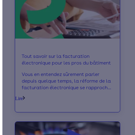
Tout savoir sur la facturation
électronique pour les pros du bâtiment
Vous en entendez sûrement parler
depuis quelque temps, la réforme de la
facturation électronique se rapproche :
en effet, son entrée en vigueur se fera
Lire
progressivement à partir de septembre
2026. En tant que professionnel du
bâtiment, comment allez-vous être
impactés ? On vous dit tout ce que vous
devez savoir sur la facturation
électronique.