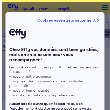
Spécialiste rénovation énergétique
Appelez-nous !
Cookies essentiels seulement
Spécialiste rénovation énergétique
du lundi au vendred
Particulier
Artisan / installateur
Entreprise / collectivité
8h à 19h
3456
Service grat
À propos
+ prix appel
Qui sommes-nous ?
Pourquoi Effy ?
Notre mission
Notre équipe
Rejoignez-nous
Presse
Chez Effy vos données sont bien gardées,
mais on en a besoin pour vous
accompagner !
Les cookies sont utilisés par Effy.fr et ses partenaires
à plusieurs fins :
Appelez-nous !
- mesurer notre audience
du lundi au vendredi - 8h à 19h
- proposer des communications et publicités
personnalisées
3456
Service gratuit
+ prix appel
- mesurer leur efficacité
- adapter le contenu à vos préférences.
Aucun cookie autre que nécessaire au bon
fonctionnement du site ne sera posé sans votre