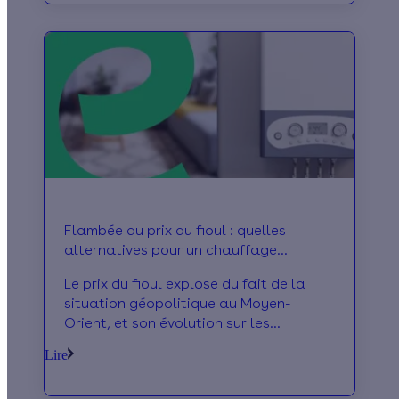
d’augmenter les montants de ses
primes sur ces appareils. On vous dit
tout.
Flambée du prix du fioul : quelles
alternatives pour un chauffage
économe ?
Le prix du fioul explose du fait de la
situation géopolitique au Moyen-
Orient, et son évolution sur les
prochains mois reste incertaine.
Lire
Comment se prémunir de ces hausses ?
On fait le tour des alternatives plus