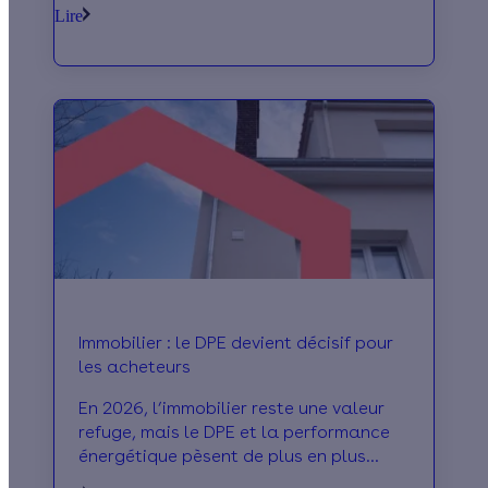
va augmenter de plus de 15 % le 1er mai
Lire
2026. Qui sont les 7,5 millions de
Français concernés ? A quel impact
s’attendre sur la facture ? Comment
limiter les dégâts ? Effy répond à vos
questions.
Immobilier : le DPE devient décisif pour
les acheteurs
En 2026, l’immobilier reste une valeur
refuge, mais le DPE et la performance
énergétique pèsent de plus en plus
dans l’achat.