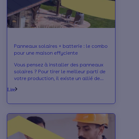
Panneaux solaires + batterie : le combo
pour une maison effyciente
Vous pensez à installer des panneaux
solaires ? Pour tirer le meilleur parti de
votre production, il existe un allié de
taille : la batterie solaire. En
Lire
permettant de stocker l’électricité
produite en journée pour l’utiliser plus
tard, on vous explique pourquoi le
combo panneaux + batterie, c’est la
solution gagnante pour votre confort
et votre autonomie.