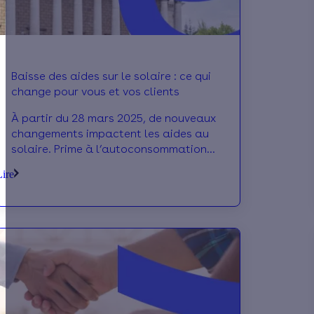
Baisse des aides sur le solaire : ce qui
change pour vous et vos clients
À partir du 28 mars 2025, de nouveaux
changements impactent les aides au
solaire. Prime à l’autoconsommation
divisée par deux, tarif de rachat revu à
Lire
la baisse… Ces évolutions vont
directement concerner vos clients, et
peuvent soulever des questions sur la
rentabilité des projets. Mais pas
d'inquiétude, on vous explique ce qui
change, quels clients sont concernés,
et comment continuer à parler des
avantages de l’autoconsommation
solaire.