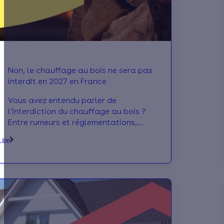
Non, le chauffage au bois ne sera pas
interdit en 2027 en France
Vous avez entendu parler de
l'interdiction du chauffage au bois ?
Entre rumeurs et réglementations,
difficile de s'y retrouver... Pas
Lire
d'inquiétude : on vous explique ce qui
change vraiment (et ce qui ne change
pas) d'ici 2027 pour votre maison.