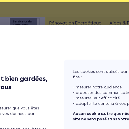
 !
Service gratuit
3456
Rénovation Energétique
Aides & 
+ prix appel
à
ISOLATION
Aides
Combles
Aides
Murs
Aides
MaPri
Fenêtres
Les cookies sont utilisés par 
Aides
'actualité de la rénovation énerg
fins :
t bien gardées,
ther
Sols
vous
- mesurer notre audience
- proposer des communicatio
e : règlementations, tendances marché, idées reçues, conseils pour la m
l'information !
- mesurer leur efficacité
- adapter le contenu à vos p
ssurer que vous êtes
e vos données par
Aucun cookie autre que né
site ne sera posé sans votr