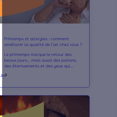
Printemps et allergies : comment
améliorer la qualité de l’air chez vous ?
Le printemps marque le retour des
beaux jours… mais aussi des pollens,
des éternuements et des yeux qui
piquent. Et pour des millions de
Lire
Français allergiques, même l’intérieur
de la maison peut ne plus être un
refuge ! Voici nos gestes simples et
solutions concrètes pour assainir l’air
chez vous et mieux respirer au
quotidien.