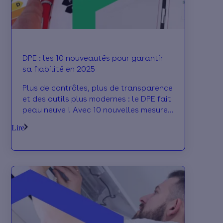
DPE : les 10 nouveautés pour garantir
sa fiabilité en 2025
Plus de contrôles, plus de transparence
et des outils plus modernes : le DPE fait
peau neuve ! Avec 10 nouvelles mesures,
le gouvernement compte redonner
Lire
toute confiance aux Français en ce
diagnostic devenu central dans la
rénovation énergétique. À quoi faut-il
s’attendre ? On vous explique
concrètement ce que ça change pour
vous.