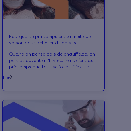
Pourquoi le printemps est la meilleure
saison pour acheter du bois de
chauffage
Quand on pense bois de chauffage, on
pense souvent à l’hiver… mais c’est au
printemps que tout se joue ! C’est le
meilleur moment pour faire le plein de
Lire
bûches ou de pellets à prix malin. On
vous explique pourquoi anticiper, c’est
gagner sur tous les plans.