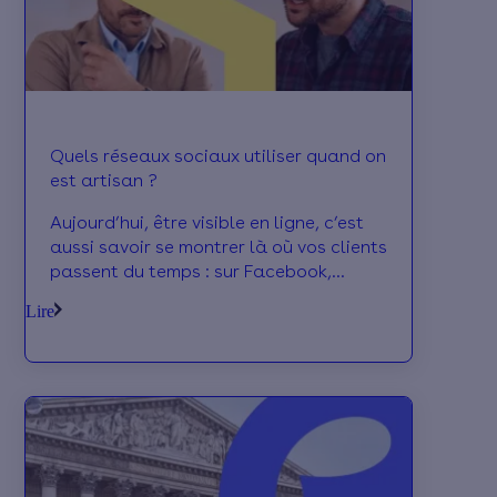
Quels réseaux sociaux utiliser quand on
est artisan ?
Aujourd’hui, être visible en ligne, c’est
aussi savoir se montrer là où vos clients
passent du temps : sur Facebook,
Instagram, LinkedIn… Avec les bons
Lire
réflexes, vos pages peuvent devenir de
vrais atouts pour gagner en notoriété
et attirer de nouveaux contacts. Voici
nos conseils pour vous lancer sans y
passer des heures.