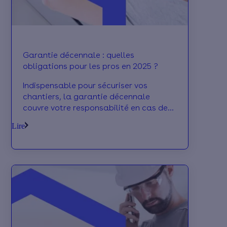
Garantie décennale : quelles
obligations pour les pros en 2025 ?
Indispensable pour sécuriser vos
chantiers, la garantie décennale
couvre votre responsabilité en cas de
malfaçon ou de dommages après
Lire
travaux. Mais quelles sont exactement
vos obligations en 2025 en tant
qu’artisan ou entreprise du bâtiment ?
On fait le point sur tout ce qu’il faut
savoir.