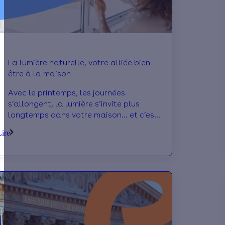
La lumière naturelle, votre alliée bien-
être à la maison
Avec le printemps, les journées
s’allongent, la lumière s’invite plus
longtemps dans votre maison… et c’est
tant mieux ! Véritable alliée du bien-
Lire
être, la lumière naturelle rend votre
intérieur plus agréable à vivre, tout en
vous aidant à consommer moins
d’énergie. Alors comment en profiter
pleinement à cette saison ? Voici nos
meilleurs conseils pour faire entrer le
soleil chez vous, du matin au soir.