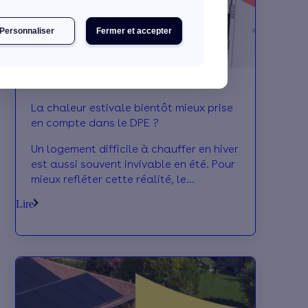
Personnaliser
Fermer et accepter
La chaleur estivale bientôt mieux prise
en compte dans le DPE ?
Un logement difficile à chauffer en hiver
est aussi souvent invivable en été. Pour
mieux refléter cette réalité, le
gouvernement envisage de renforcer le
Lire
rôle du confort d’été dans le calcul du
diagnostic de performance énergétique
(DPE). On décrypte pour vous les
impacts attendus.