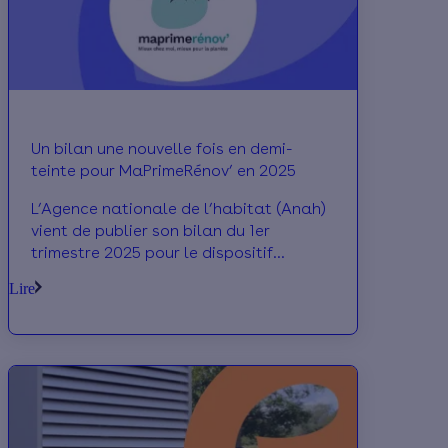
Un bilan une nouvelle fois en demi-
teinte pour MaPrimeRénov’ en 2025
L’Agence nationale de l’habitat (Anah)
vient de publier son bilan du 1er
trimestre 2025 pour le dispositif
MaPrimeRénov’. L’opérateur affiche un
Lire
certain enthousiasme qui cache
pourtant des disparités importantes
entre les deux parcours MaPrimeRénov’
: si les rénovations d’ampleur
continuent d’accélérer, les rénovations
par geste n’ont pas retrouvé leur niveau
d’avant 2024. Voici les chiffres clés à