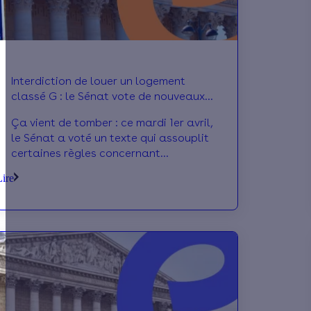
Interdiction de louer un logement
classé G : le Sénat vote de nouveaux
assouplissements
Ça vient de tomber : ce mardi 1er avril,
le Sénat a voté un texte qui assouplit
certaines règles concernant
l’interdiction de louer des passoires
Lire
thermiques. Si vous êtes propriétaire
d’un bien classé G au DPE, cela vous
concerne directement... Voici ce qui
pourrait changer.