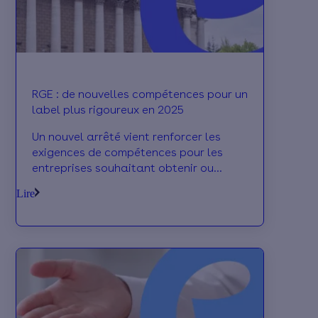
RGE : de nouvelles compétences pour un
label plus rigoureux en 2025
Un nouvel arrêté vient renforcer les
exigences de compétences pour les
entreprises souhaitant obtenir ou
renouveler le label RGE. Qu’est-ce que
Lire
ça change pour vous, artisans et
professionnels de la rénovation ? Effy
fait le point.