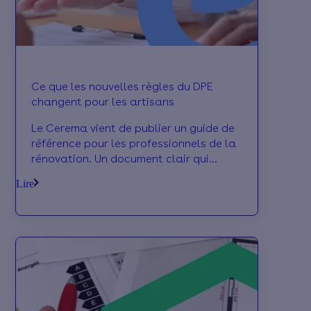
Ce que les nouvelles règles du DPE
changent pour les artisans
Le Cerema vient de publier un guide de
référence pour les professionnels de la
rénovation. Un document clair qui
récapitule les réglementations en
Lire
vigueur, les bonnes pratiques à suivre
et les dernières évolutions introduites
par les récentes versions du DPE et de
l’audit énergétique. De quoi mieux
anticiper les contraintes
réglementaires à venir… et identifier les
opportunités à saisir sur vos chantiers.
On fait le tour du sujet !