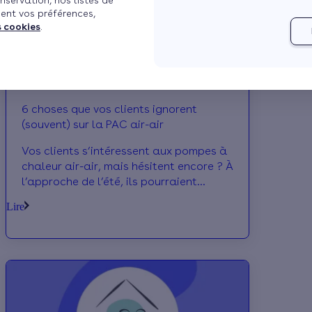
nservation, nos listes de
ent vos préférences,
s cookies
.
6 choses que vos clients ignorent
(souvent) sur la PAC air-air
Vos clients s’intéressent aux pompes à
chaleur air-air, mais hésitent encore ? À
l’approche de l’été, ils pourraient
notamment être séduits par leur
Lire
capacité à rafraîchir efficacement la
maison.Pour les guider, vous devez
pouvoir leur expliquer clairement les
atouts de cette solution. Voici 6 points
clés à connaître pour mieux les
conseiller.