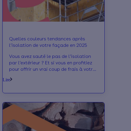
Quelles couleurs tendances après
l’isolation de votre façade en 2025
Vous avez sauté le pas de l’isolation
par l’extérieur ? Et si vous en profitiez
pour offrir un vrai coup de frais à votre
façade… Couleurs douces, teintes
Lire
naturelles ou tons plus audacieux : on
vous partage les grandes tendances
2025 pour trouver LA couleur qui
donnera du style à votre maison
rénovée.