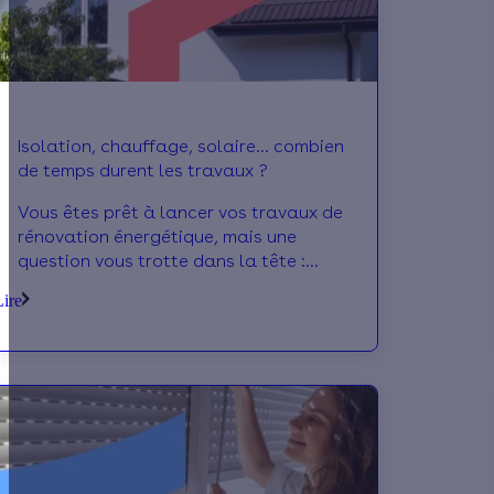
Isolation, chauffage, solaire… combien
de temps durent les travaux ?
Vous êtes prêt à lancer vos travaux de
rénovation énergétique, mais une
question vous trotte dans la tête :
combien de temps ça va durer ? Pas de
Lire
panique, on vous explique tout pour que
vous puissiez anticiper sereinement… et
profiter plus vite d’une maison plus
confortable et moins énergivore.