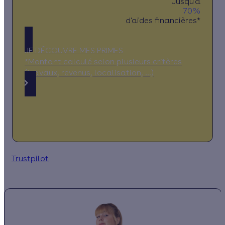
Jusqu'à
70%
d'aides financières*
JE DÉCOUVRE MES PRIMES
*Montant calculé selon plusieurs critères
(travaux, revenus, localisation, …)
Trustpilot