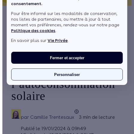
consentement.
Pour être informé sur les modalités de conservation,
nos listes de partenaires, ou mettre à jour à tout
Augmentation du
moment vos préférences, rendez-vous sur notre page
Politique des cookies
.
prix de l’électricité :
En savoir plus sur
Vie Privée
.
de plus en plus de
Français se tournent
Fermer et accepter
vers
Personnaliser
l’autoconsommation
solaire
par
Camille Trentesaux
3 min de lecture
Publié le 19/01/2024 à 09h49