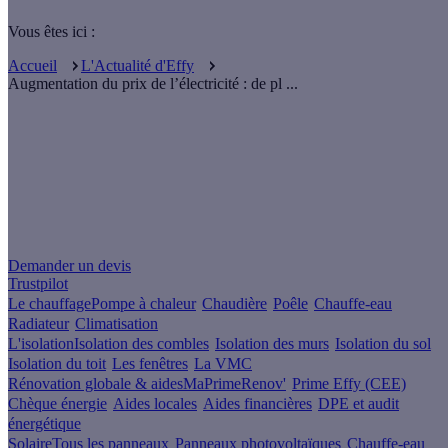
Vous êtes ici :
Accueil
L'Actualité d'Effy
Augmentation du prix de l’électricité : de pl ...
Un projet de rénovation énergétique ?
Demander un devis
Trustpilot
Le chauffage
Pompe à chaleur
Chaudière
Poêle
Chauffe-eau
Radiateur
Climatisation
L'isolation
Isolation des combles
Isolation des murs
Isolation du sol
Isolation du toit
Les fenêtres
La VMC
Rénovation globale & aides
MaPrimeRenov'
Prime Effy (CEE)
Chèque énergie
Aides locales
Aides financières
DPE et audit
énergétique
Solaire
Tous les panneaux
Panneaux photovoltaïques
Chauffe-eau