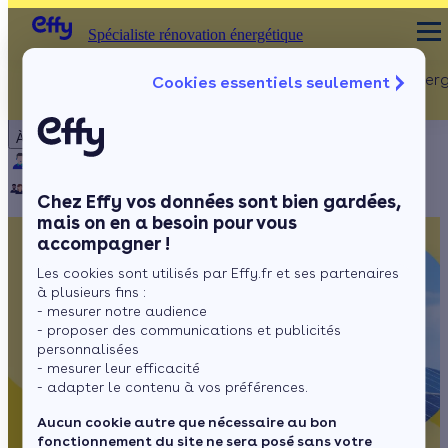
Spécialiste rénovation énergétique
Rénovation Ener
Cookies essentiels seulement
Spécialiste rénovation énergétique
Particulier
Artisan / installateur
Entreprise / collectivité
À propos
ISOLATION
Qui sommes-nous ?
Pourquoi Effy ?
Notre mission
Combles
Notre équipe
Rejoignez-nous
Presse
Chez Effy vos données sont bien gardées,
Murs
mais on en a besoin pour vous
accompagner !
Fenêtres
Les cookies sont utilisés par Effy.fr et ses partenaires
Sols
à plusieurs fins :
- mesurer notre audience
- proposer des communications et publicités
personnalisées
- mesurer leur efficacité
- adapter le contenu à vos préférences.
Aucun cookie autre que nécessaire au bon
fonctionnement du site ne sera posé sans votre