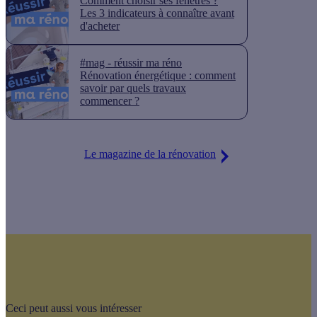
Comment choisir ses fenêtres ?
Les 3 indicateurs à connaître avant
d'acheter
#mag - réussir ma réno
Rénovation énergétique : comment
savoir par quels travaux
commencer ?
Le magazine de la rénovation
Ceci peut aussi vous intéresser