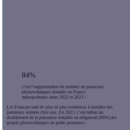
L’autoconsommation, c’est quoi ?
C’est la possibilité
pour un consommateur de produire lui-même tout ou
partie de sa consommation d’électricité, en général par
l’intermédiaire de panneaux photovoltaïques. Les
panneaux sont raccordés à un onduleur qui convertit le
courant continu produit, en courant alternatif utilisable
chez soi. Cela n’équivaut pas à se débrancher du réseau
électrique : en effet, le logement doit rester raccordé,
pour pouvoir consommer la nuit ou quand la
consommation est supérieure à la production.
84%
c’est l’augmentation du nombre de panneaux
photovoltaïques installés en France
métropolitaine entre 2022 et 2023 !
Les Français sont de plus en plus nombreux à installer des
panneaux solaires chez eux. En 2023, c’est même un
doublement de la puissance installée
en mégawatt (MW) des
projets photovoltaïques de petite puissance.