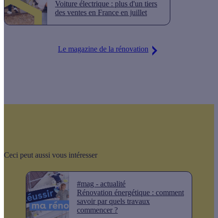
Voiture électrique : plus d'un tiers
des ventes en France en juillet
Le magazine de la rénovation
Ceci peut aussi vous intéresser
#mag - actualité
Rénovation énergétique : comment
savoir par quels travaux
commencer ?