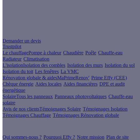
Un projet de rénovation énergétique ?
Demander un devis
Trustpilot
Le chauffage
Pompe à chaleur
Chaudière
Poêle
Chauffe-eau
Radiateur
Climatisation
L'isolation
Isolation des combles
Isolation des murs
Isolation du sol
Isolation du toit
Les fenêtres
La VMC
Rénovation globale & aides
MaPrimeRenov'
Prime Effy (CEE)
Chèque énergie
Aides locales
Aides financières
DPE et audit
énergétique
Solaire
Tous les panneaux
Panneaux photovoltaïques
Chauffe-eau
solaire
Avis de nos clients
Témoignages Solaire
Témoignages Isolation
Témoignages Chauffage
Témoignages Rénovation globale
À propos
Qui sommes-nous ?
Pourquoi Effy ?
Notre mission
Plan de site