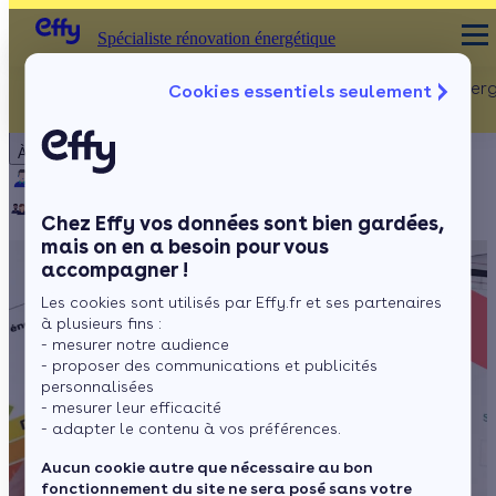
Spécialiste rénovation énergétique
Rénovation Ener
Cookies essentiels seulement
Spécialiste rénovation énergétique
Particulier
Artisan / installateur
Entreprise / collectivité
À propos
ISOLATION
Qui sommes-nous ?
Pourquoi Effy ?
Notre mission
Combles
Notre équipe
Rejoignez-nous
Presse
Chez Effy vos données sont bien gardées,
Murs
mais on en a besoin pour vous
accompagner !
Fenêtres
Les cookies sont utilisés par Effy.fr et ses partenaires
Sols
à plusieurs fins :
- mesurer notre audience
- proposer des communications et publicités
personnalisées
- mesurer leur efficacité
- adapter le contenu à vos préférences.
Aucun cookie autre que nécessaire au bon
fonctionnement du site ne sera posé sans votre