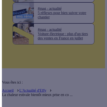
#mag - actualité
5 réflexes pour bien suivre votre
chantier
#mag - actualité
Voiture électrique : plus d'un tiers
des ventes en France en juillet
Vous êtes ici :
Accueil
L'Actualité d'Effy
La chaleur estivale bientôt mieux prise en co ...