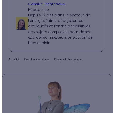
Camille Trentesaux
Rédactrice
Depuis 12 ans dans le secteur de
l'énergie, j'aime décrypter les
actualités et rendre accessibles
des sujets complexes pour donner
aux consommateurs le pouvoir de
bien choisir.
Actualité
Passoires thermiques
Diagnostic énergétique