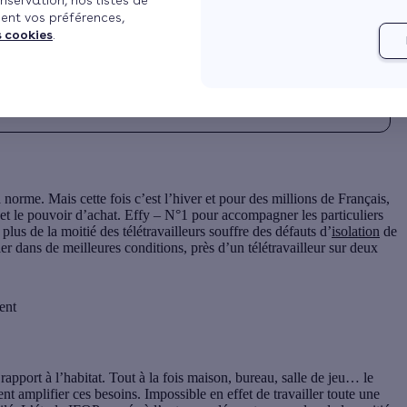
nservation, nos listes de
ent vos préférences,
0
Mis à jour le 07/08/2024 à 06h37
3 min de lecture
s cookies
.
logement
norme. Mais cette fois c’est l’hiver et pour des millions de Français,
le et le pouvoir d’achat. Effy – N°1 pour accompagner les particuliers
lus de la moitié des télétravailleurs souffre des défauts d’
isolation
de
ller dans de meilleures conditions, près d’un télétravailleur sur deux
ent
rapport à l’habitat. Tout à la fois maison, bureau, salle de jeu… le
ent amplifier ces besoins.
Impossible en effet de travailler toute une