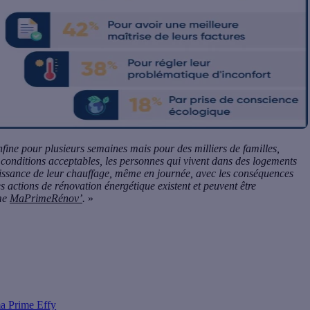
fine pour plusieurs semaines mais pour des milliers de familles,
s conditions acceptables, les personnes qui vivent dans des logements
uissance de leur chauffage, même en journée, avec les conséquences
s actions de rénovation énergétique existent et peuvent être
mme
MaPrimeRénov’
.
»
1039 personnes, représentatif de la population française âgée de 18
to administré en ligne du 30 septembre au 1er octobre 2020. La
uotas (âge, profession de la personne interrogée) après stratification
ma Prime Effy