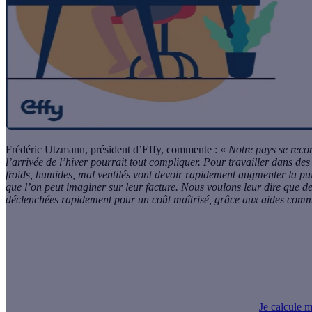
Frédéric Utzmann, président d’Effy, commente :
«
Notre pays se recon
l’arrivée de l’hiver pourrait tout compliquer. Pour travailler dans de
froids, humides, mal ventilés vont devoir rapidement augmenter la p
que l’on peut imaginer sur leur facture. Nous voulons leur dire que de
déclenchées rapidement pour un coût maîtrisé, grâce aux aides co
Méthodologie
| Enquête IFOP réalisée auprès d’un échantillon de 
ans et plus. Les interviews ont été réalisées par questionnaire au
représentativité de l’échantillon a été assurée par la méthode des q
par région et catégorie d'agglomération.
Je calcule 