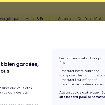
nergétique
Aides & Primes
Solaire
Confort d'été
N
CHAUFFAGE
Kit solaire plug & p
Climatis
Aides chaudière
les
Pompe à chaleur
Panneaux solaires
Climatis
Aides rénovation toiture
photovoltaïques
Poêle
Aides combles perdus
Film sol
Système solaire co
MaPrimeRénov' poêle à granulés
res
Chaudière
Les cookies sont utilisés par 
Aides chauffe-eau
Pergola
Chauffe-eau solair
fins :
t bien gardées,
thermodynamique
Chauffe-eau thermodyn
 méconte ...
Store b
vous
Batterie panneaux 
- mesurer notre audience
Dépannage chauffage
- proposer des communicatio
- mesurer leur efficacité
n télétravail mécontents
- adapter le contenu à vos p
ssurer que vous êtes
 habitat
e vos données par
Aucun cookie autre que né
site ne sera posé sans votr