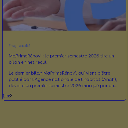
#mag - actualité
MaPrimeRénov’ : le premier semestre 2026 tire un
bilan en net recul
Le dernier bilan MaPrimeRénov’, qui vient d’être
publié par l’Agence nationale de l’habitat (Anah),
dévoile un premier semestre 2026 marqué par un
ralentissement des demandes d’aides. On
Lire
décrypte ensemble les conclusions à tirer de ces
nouveaux chiffres.