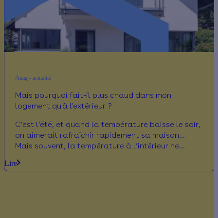
#mag - actualité
Mais pourquoi fait-il plus chaud dans mon
logement qu'à l'extérieur ?
C’est l’été, et quand la température baisse le soir,
on aimerait rafraîchir rapidement sa maison…
Mais souvent, la température à l’intérieur ne
baisse pas autant que dehors, malgré une bonne
Lire
aération. Pourquoi mon logement garde-t-il la
chaleur ? Comment le rafraîchir quand même ? On
fait le tour des questions ensemble !