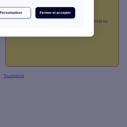
Personnaliser
Fermer et accepter
JE DÉCOUVRE MES PRIMES
*Montant calculé selon plusieurs critères
(travaux, revenus, localisation, …)
Trustpilot