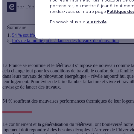
Pour être informé sur les modalités de co
partenaires, ou mettre à jour à tout mom
par
L’équipe de rédaction
Publié le 04/11/2020 à 11h1
rendez-vous sur notre page
Politique de
En savoir plus sur
Vie Privée
.
Sommaire
54 % souffrent des mauvaises performances thermiques de leur 
Près de la moitié prêts à lancer des travaux de rénovation
La France se reconfine et le télétravail s’impose de nouveau comme la 
cela change tout pour les conditions de travail, le confort de la famil
dans leurs
travaux de rénovation énergétique
– révèle aujourd’hui que p
leur logement. Pour éviter de faire flamber la facture et vivre et travai
envisage de lancer des travaux.
54 % souffrent des mauvaises performances thermiques de leur logem
Le confinement et la généralisation du télétravail ont bouleversé notre 
logement doit répondre à des besoins décuplés. L’arrivée de l’hiver vi