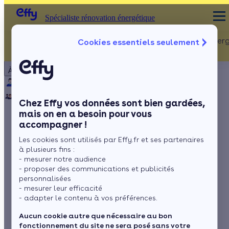
Spécialiste rénovation énergétique
Rénovation Ener
Cookies essentiels seulement
Spécialiste rénovation énergétique
Particulier
Artisan / installateur
Entreprise / collectivité
À propos
ISOLATION
Qui sommes-nous ?
Pourquoi Effy ?
Notre mission
Combles
Notre équipe
Rejoignez-nous
Presse
Chez Effy vos données sont bien gardées,
Murs
mais on en a besoin pour vous
accompagner !
Fenêtres
Votre maison perd
Les cookies sont utilisés par Effy.fr et ses partenaires
Sols
2,5°C en hiver, et
à plusieurs fins :
- mesurer notre audience
c’est plus qu’ailleurs
- proposer des communications et publicités
personnalisées
- mesurer leur efficacité
en Europe
- adapter le contenu à vos préférences.
Aucun cookie autre que nécessaire au bon
fonctionnement du site ne sera posé sans votre