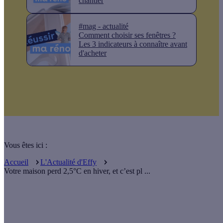
chantier
#mag - actualité
Comment choisir ses fenêtres ?
Les 3 indicateurs à connaître avant
d'acheter
Vous êtes ici :
Accueil
L'Actualité d'Effy
Votre maison perd 2,5°C en hiver, et c’est pl ...