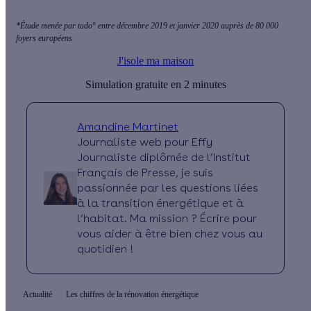
*Étude menée par tado° entre décembre 2019 et janvier 2020 auprès de 80 000
foyers européens
J'isole ma maison
Simulation gratuite en 2 minutes
Amandine Martinet
Journaliste web pour Effy
Journaliste diplômée de l’Institut
Français de Presse, je suis
passionnée par les questions liées
à la transition énergétique et à
l’habitat. Ma mission ? Écrire pour
vous aider à être bien chez vous au
quotidien !
Actualité
Les chiffres de la rénovation énergétique