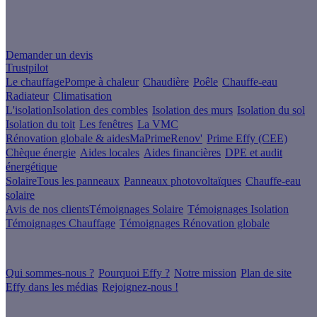
Un projet de rénovation énergétique ?
Demander un devis
Trustpilot
Le chauffage
Pompe à chaleur
Chaudière
Poêle
Chauffe-eau
Radiateur
Climatisation
L'isolation
Isolation des combles
Isolation des murs
Isolation du sol
Isolation du toit
Les fenêtres
La VMC
Rénovation globale & aides
MaPrimeRenov'
Prime Effy (CEE)
Chèque énergie
Aides locales
Aides financières
DPE et audit
énergétique
Solaire
Tous les panneaux
Panneaux photovoltaïques
Chauffe-eau
solaire
Avis de nos clients
Témoignages Solaire
Témoignages Isolation
Témoignages Chauffage
Témoignages Rénovation globale
À propos
Qui sommes-nous ?
Pourquoi Effy ?
Notre mission
Plan de site
Effy dans les médias
Rejoignez-nous !
Les sites du groupe Effy