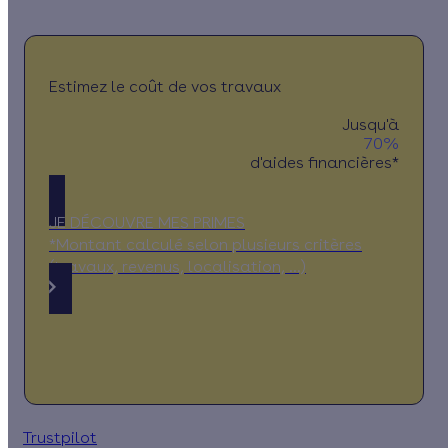
Estimez le coût de vos travaux
Jusqu'à
70%
d'aides financières*
JE DÉCOUVRE MES PRIMES
*Montant calculé selon plusieurs critères
(travaux, revenus, localisation, …)
Trustpilot