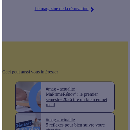
Le magazine de la rénovation
Ceci peut aussi vous intéresser
#mag - actualité
MaPrimeRénov’ : le premier
semestre 2026 tire un bilan en net
recul
#mag - actualité
5 réflexes pour bien suivre votre