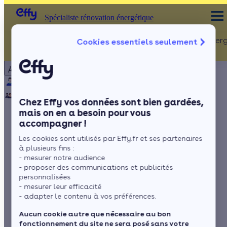
Spécialiste rénovation énergétique
Rénovation Ener
Cookies essentiels seulement
Spécialiste rénovation énergétique
Particulier
Artisan / installateur
Entreprise / collectivité
À propos
ISOLATION
Qui sommes-nous ?
Pourquoi Effy ?
Notre mission
Combles
Notre équipe
Rejoignez-nous
Presse
Chez Effy vos données sont bien gardées,
Murs
mais on en a besoin pour vous
accompagner !
Fenêtres
Le plafond chauffant
Les cookies sont utilisés par Effy.fr et ses partenaires
Sols
: qu'est-ce que c'est
à plusieurs fins :
- mesurer notre audience
concrètement ?
- proposer des communications et publicités
personnalisées
- mesurer leur efficacité
- adapter le contenu à vos préférences.
par
Sonya Drideche
7 min de lecture
Aucun cookie autre que nécessaire au bon
fonctionnement du site ne sera posé sans votre