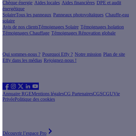
Chèque énergie
Aides locales
Aides financières
DPE et audit
énergétique
Solaire
Tous les panneaux
Panneaux photovoltaïques
Chauffe-eau
solaire
Avis de nos clients
Témoignages Solaire
Témoignages Isolation
Témoignages Chauffage
Témoignages Rénovation globale
À propos
Qui sommes-nous ?
Pourquoi Effy ?
Notre mission
Plan de site
Effy dans les médias
Rejoignez-nous !
Les sites du groupe Effy
Suivez nous
Annuaire RGE
Mentions légales
CG Partenaires
CGS
CGU
Vie
Privée
Politique des cookies
Vous êtes un artisan RGE ?
Devenez partenaire Effy, visitez notre espace dédié aux artisans
Découvrir l’espace Pro