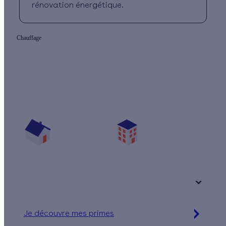
rénovation énergétique.
Chauffage
Quelles aides pour mon projet chauffage ?
Vos travaux concernent :
Une maison
Un appartement
Votre logement a été construit :
+ de 15 ans
Je découvre mes primes
Jusqu'à 16 560 € d'aides financières