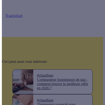
Trustpilot
Ceci peut aussi vous intéresser
#chauffage
Comparateur fournisseurs de gaz :
comment trouver la meilleure offre
en 2026 ?
#chauffage
Thermostat connecté pour