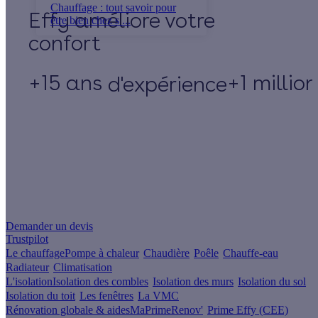
Chauffage : tout savoir pour
Effy
être bien chez s ...
+15 ans
+1 millio
d'expérience
Un projet de rénovation énergétique ?
Demander un devis
Trustpilot
Le chauffage
Pompe à chaleur
Chaudière
Poêle
Chauffe-eau
Radiateur
Climatisation
L'isolation
Isolation des combles
Isolation des murs
Isolation du sol
Isolation du toit
Les fenêtres
La VMC
Rénovation globale & aides
MaPrimeRenov'
Prime Effy (CEE)