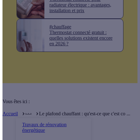
radiateur électrique : avantages,
installation et prix
#chauffage
Thermostat connecté gratuit :
quelles solutions existent encore
en 2026 ?
Vous êtes ici :
. . .
Accueil
Le plafond chauffant : qu'est-ce que c'est co ...
Travaux de rénovation
énergétique