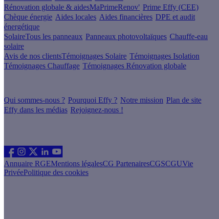
Rénovation globale & aides
MaPrimeRenov'
Prime Effy (CEE)
Chèque énergie
Aides locales
Aides financières
DPE et audit
énergétique
Solaire
Tous les panneaux
Panneaux photovoltaïques
Chauffe-eau
solaire
Avis de nos clients
Témoignages Solaire
Témoignages Isolation
Témoignages Chauffage
Témoignages Rénovation globale
À propos
Qui sommes-nous ?
Pourquoi Effy ?
Notre mission
Plan de site
Effy dans les médias
Rejoignez-nous !
Les sites du groupe Effy
Suivez nous
Annuaire RGE
Mentions légales
CG Partenaires
CGS
CGU
Vie
Privée
Politique des cookies
Vous êtes un artisan RGE ?
Devenez partenaire Effy, visitez notre espace dédié aux artisans