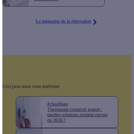
Le magazine de la rénovation
Ceci peut aussi vous intéresser
#chauffage
Thermostat connecté gratuit :
quelles solutions existent encore
en 2026 ?