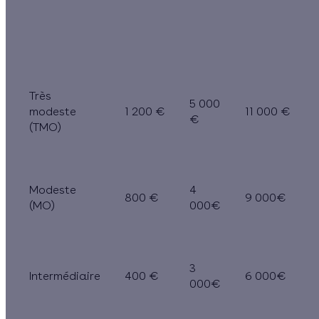
Niveau de
de la
PAC
air-
ressources
cuve
géothermiqu
eau
de fioul
Très
5 000
modeste
1 200 €
11 000 €
€
(TMO)
Modeste
4
800 €
9 000€
(MO)
000€
3
Intermédiaire
400 €
6 000€
000€