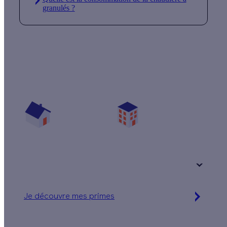
granulés ?
Quelles aides pour ma pompe à chaleur ?
Vos travaux concernent :
Une maison
Un appartement
Votre logement a été construit :
+ de 15 ans
Je découvre mes primes
Jusqu'à 16 560 € d'aides financières