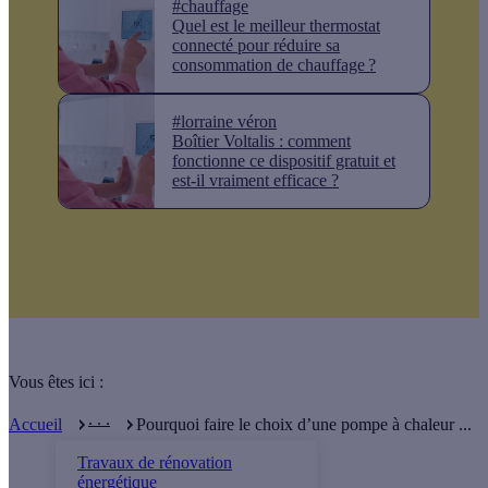
#chauffage
Quel est le meilleur thermostat
connecté pour réduire sa
consommation de chauffage ?
#lorraine véron
Boîtier Voltalis : comment
fonctionne ce dispositif gratuit et
est-il vraiment efficace ?
Vous êtes ici :
. . .
Accueil
Pourquoi faire le choix d’une pompe à chaleur ...
Travaux de rénovation
énergétique