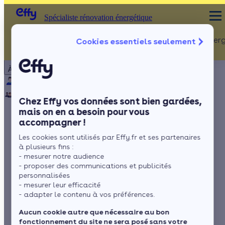
Spécialiste rénovation énergétique
Rénovation Ener
Cookies essentiels seulement
Spécialiste rénovation énergétique
Particulier
Artisan / installateur
Entreprise / collectivité
À propos
ISOLATION
Qui sommes-nous ?
Pourquoi Effy ?
Notre mission
Combles
Notre équipe
Rejoignez-nous
Presse
Chez Effy vos données sont bien gardées,
Murs
mais on en a besoin pour vous
accompagner !
Fenêtres
Pourquoi faire le
Les cookies sont utilisés par Effy.fr et ses partenaires
Sols
choix d’une pompe à
à plusieurs fins :
- mesurer notre audience
chaleur en
- proposer des communications et publicités
personnalisées
- mesurer leur efficacité
remplacement d’une
- adapter le contenu à vos préférences.
chaudière au fioul ?
Aucun cookie autre que nécessaire au bon
fonctionnement du site ne sera posé sans votre