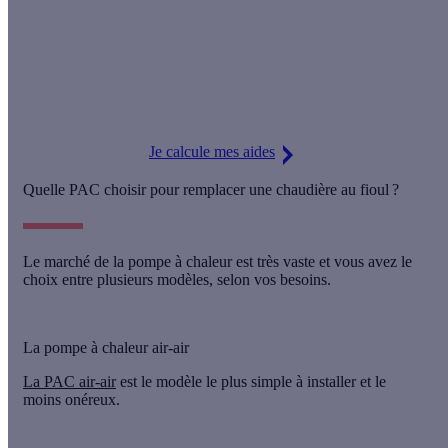
Jusqu'à 10 800 € pour votre PAC !
La Prime Effy augmente de 15 % : vous pouvez désormais
obtenir
jusqu'à 6 880 €
pour votre pompe à chaleur air-eau et
jusqu'à 10 800 € d'aides
grâce au cumul avec MaPrimeRénov' !
Je calcule mes aides
Quelle PAC choisir pour remplacer une chaudière au fioul ?
Le marché de la pompe à chaleur est très vaste et vous avez le
choix entre
plusieurs modèles
, selon vos besoins.
La pompe à chaleur air-air
La PAC air-air
est le modèle
le plus simple à installer
et
le
moins onéreux
.