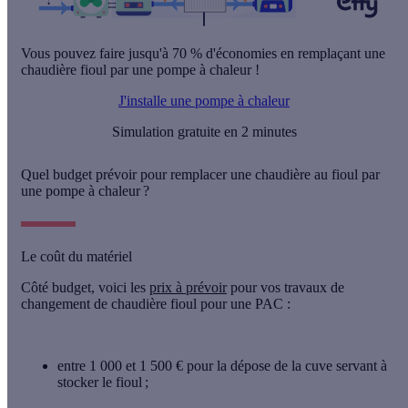
Vous pouvez faire jusqu'à 70 % d'économies en remplaçant une
chaudière fioul par une pompe à chaleur !
J'installe une pompe à chaleur
Simulation gratuite en 2 minutes
Quel budget prévoir pour remplacer une chaudière au fioul par
une pompe à chaleur ?
Le coût du matériel
Côté budget, voici les
prix à prévoir
pour vos travaux de
changement de chaudière fioul pour une PAC :
entre 1 000 et 1 500 €
pour la dépose de la cuve servant à
stocker le fioul ;