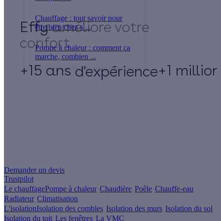
Chauffage : tout savoir pour
Effy
être bien chez s ...
Pompe à chaleur : comment ça
marche, combien ...
+15 ans
+1 millio
d'expérience
Un projet de rénovation énergétique ?
Demander un devis
Trustpilot
Le chauffage
Pompe à chaleur
Chaudière
Poêle
Chauffe-eau
Radiateur
Climatisation
L'isolation
Isolation des combles
Isolation des murs
Isolation du sol
Isolation du toit
Les fenêtres
La VMC