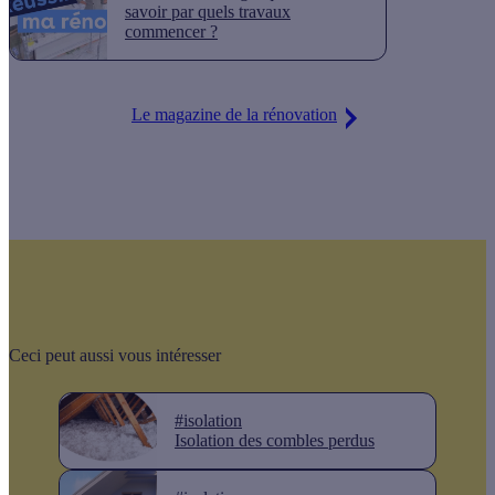
savoir par quels travaux
commencer ?
Le magazine de la rénovation
Ceci peut aussi vous intéresser
#isolation
Isolation des combles perdus