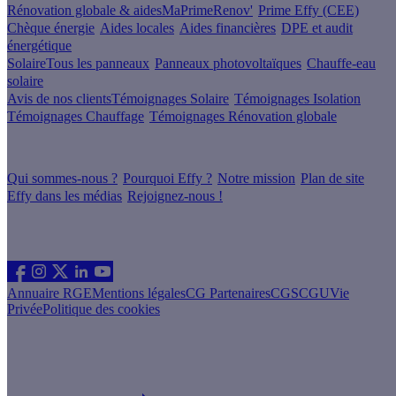
Rénovation globale & aides
MaPrimeRenov'
Prime Effy (CEE)
Chèque énergie
Aides locales
Aides financières
DPE et audit
énergétique
Solaire
Tous les panneaux
Panneaux photovoltaïques
Chauffe-eau
solaire
Avis de nos clients
Témoignages Solaire
Témoignages Isolation
Témoignages Chauffage
Témoignages Rénovation globale
À propos
Qui sommes-nous ?
Pourquoi Effy ?
Notre mission
Plan de site
Effy dans les médias
Rejoignez-nous !
Les sites du groupe Effy
Suivez nous
Annuaire RGE
Mentions légales
CG Partenaires
CGS
CGU
Vie
Privée
Politique des cookies
Vous êtes un artisan RGE ?
Devenez partenaire Effy, visitez notre espace dédié aux artisans