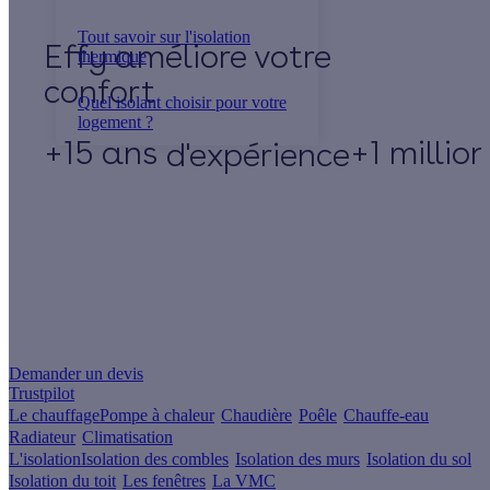
Tout savoir sur l'isolation
Effy
thermique
Quel isolant choisir pour votre
logement ?
+15 ans
+1 millio
d'expérience
Un projet de rénovation énergétique ?
Demander un devis
Trustpilot
Le chauffage
Pompe à chaleur
Chaudière
Poêle
Chauffe-eau
Radiateur
Climatisation
L'isolation
Isolation des combles
Isolation des murs
Isolation du sol
Isolation du toit
Les fenêtres
La VMC