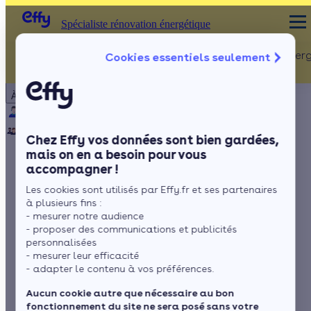
Spécialiste rénovation énergétique
Rénovation Ener
Cookies essentiels seulement
Spécialiste rénovation énergétique
Particulier
Artisan / installateur
Entreprise / collectivité
À propos
ISOLATION
Qui sommes-nous ?
Pourquoi Effy ?
Notre mission
Combles
Notre équipe
Rejoignez-nous
Presse
Chez Effy vos données sont bien gardées,
Murs
mais on en a besoin pour vous
accompagner !
Fenêtres
La laine de mouton,
Les cookies sont utilisés par Effy.fr et ses partenaires
Sols
un isolant 100 %
à plusieurs fins :
- mesurer notre audience
naturel
- proposer des communications et publicités
personnalisées
- mesurer leur efficacité
- adapter le contenu à vos préférences.
par
Romane Saget
4 min de lecture
Aucun cookie autre que nécessaire au bon
fonctionnement du site ne sera posé sans votre