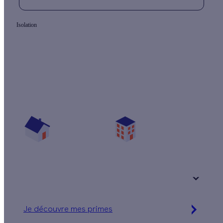
Isolation
Quelles aides pour isoler mes murs par
l'extérieur ?
Vos travaux concernent :
Une maison
Un appartement
Votre logement a été construit :
+ de 15 ans
Je découvre mes primes
Simulation gratuite en 2 minutes